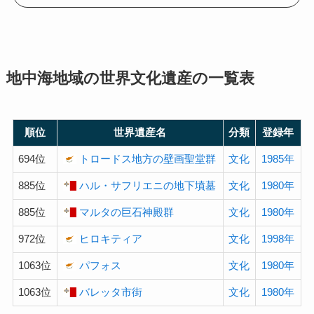
地中海地域の世界文化遺産の一覧表
順位
世界遺産名
分類
登録年
694位
トロードス地方の壁画聖堂群
文化
1985年
885位
ハル・サフリエニの地下墳墓
文化
1980年
885位
マルタの巨石神殿群
文化
1980年
972位
ヒロキティア
文化
1998年
1063位
パフォス
文化
1980年
1063位
バレッタ市街
文化
1980年