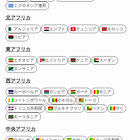
ミクロネシア連邦
北アフリカ
アルジェリア
エジプト
チュニジア
モロッコ
リビア
東アフリカ
エチオピア
エリトリア
ケニア
スーダン
タンザニア
西アフリカ
カーボベルデ
ガンビア
ガーナ
ギニア
コートジボワール
セネガル
トーゴ
ドミニカ共和国
ブルキナファソ
ベナン
マリ
モーリタニア
中央アフリカ
ウガンダ
カメルーン
ガボン
コンゴ共和国