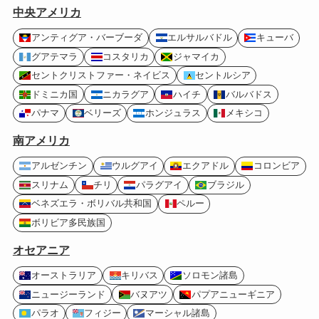
中央アメリカ
アンティグア・バーブーダ
エルサルバドル
キューバ
グアテマラ
コスタリカ
ジャマイカ
セントクリストファー・ネイビス
セントルシア
ドミニカ国
ニカラグア
ハイチ
バルバドス
パナマ
ベリーズ
ホンジュラス
メキシコ
南アメリカ
アルゼンチン
ウルグアイ
エクアドル
コロンビア
スリナム
チリ
パラグアイ
ブラジル
ベネズエラ・ボリバル共和国
ペルー
ボリビア多民族国
オセアニア
オーストラリア
キリバス
ソロモン諸島
ニュージーランド
バヌアツ
パプアニューギニア
パラオ
フィジー
マーシャル諸島