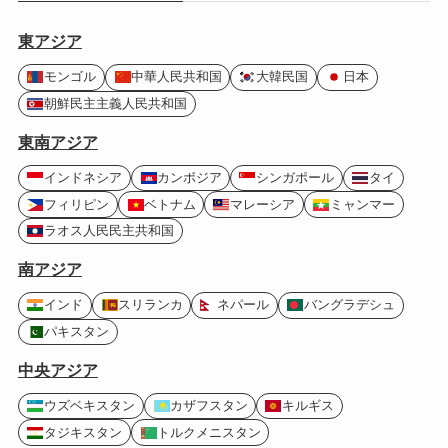
東アジア
モンゴル
中華人民共和国
大韓民国
日本
朝鮮民主主義人民共和国
東南アジア
インドネシア
カンボジア
シンガポール
タイ
フィリピン
ベトナム
マレーシア
ミャンマー
ラオス人民民主共和国
南アジア
インド
スリランカ
ネパール
バングラデシュ
パキスタン
中央アジア
ウズベキスタン
カザフスタン
キルギス
タジキスタン
トルクメニスタン