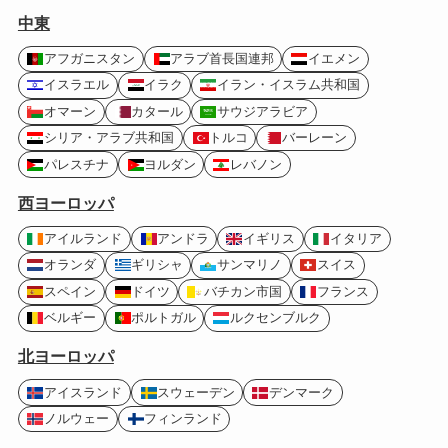
中東
アフガニスタン
アラブ首長国連邦
イエメン
イスラエル
イラク
イラン・イスラム共和国
オマーン
カタール
サウジアラビア
シリア・アラブ共和国
トルコ
バーレーン
パレスチナ
ヨルダン
レバノン
西ヨーロッパ
アイルランド
アンドラ
イギリス
イタリア
オランダ
ギリシャ
サンマリノ
スイス
スペイン
ドイツ
バチカン市国
フランス
ベルギー
ポルトガル
ルクセンブルク
北ヨーロッパ
アイスランド
スウェーデン
デンマーク
ノルウェー
フィンランド