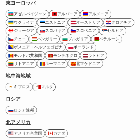
東ヨーロッパ
アゼルバイジャン
アルバニア
アルメニア
ウクライナ
エストニア
オーストリア
クロアチア
ジョージア
スロバキア
スロベニア
セルビア
チェコ
ハンガリー
ブルガリア
ベラルーシ
ボスニア・ヘルツェゴビナ
ポーランド
モルドバ共和国
モンテネグロ
ラトビア
リトアニア
ルーマニア
北マケドニア
地中海地域
キプロス
マルタ
ロシア
ロシア連邦
北アメリカ
アメリカ合衆国
カナダ