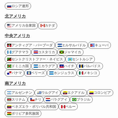
ロシア連邦
北アメリカ
アメリカ合衆国
カナダ
中央アメリカ
アンティグア・バーブーダ
エルサルバドル
キューバ
グアテマラ
コスタリカ
ジャマイカ
セントクリストファー・ネイビス
セントルシア
ドミニカ国
ニカラグア
ハイチ
バルバドス
パナマ
ベリーズ
ホンジュラス
メキシコ
南アメリカ
アルゼンチン
ウルグアイ
エクアドル
コロンビア
スリナム
チリ
パラグアイ
ブラジル
ベネズエラ・ボリバル共和国
ペルー
ボリビア多民族国