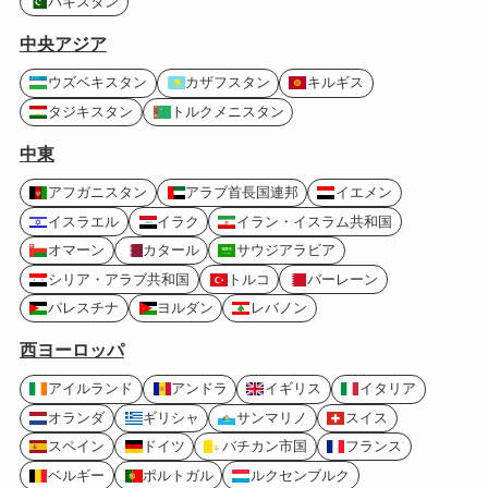
パキスタン
中央アジア
ウズベキスタン
カザフスタン
キルギス
タジキスタン
トルクメニスタン
中東
アフガニスタン
アラブ首長国連邦
イエメン
イスラエル
イラク
イラン・イスラム共和国
オマーン
カタール
サウジアラビア
シリア・アラブ共和国
トルコ
バーレーン
パレスチナ
ヨルダン
レバノン
西ヨーロッパ
アイルランド
アンドラ
イギリス
イタリア
オランダ
ギリシャ
サンマリノ
スイス
スペイン
ドイツ
バチカン市国
フランス
ベルギー
ポルトガル
ルクセンブルク