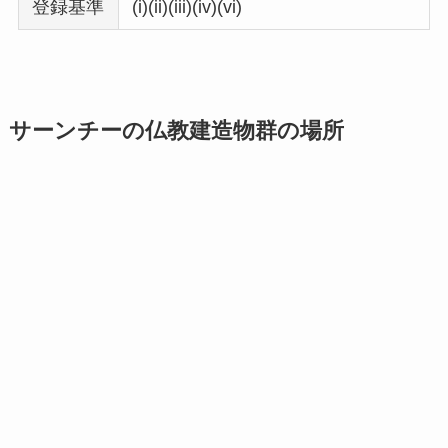
登録基準
(i)(ii)(iii)(iv)(vi)
サーンチーの仏教建造物群の場所