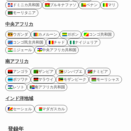
ドミニカ共和国
ブルキナファソ
ベナン
マリ
モーリタニア
中央アフリカ
ウガンダ
カメルーン
ガボン
コンゴ共和国
コンゴ民主共和国
チャド
ナイジェリア
ニジェール
中央アフリカ共和国
南アフリカ
アンゴラ
ザンビア
ジンバブエ
ナミビア
ボツワナ
マラウイ
モザンビーク
モーリシャス
レソト
南アフリカ共和国
インド洋地域
セーシェル
マダガスカル
登録年