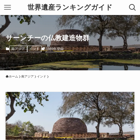
世界遺産ランキングガイド
サーンチーの仏教建造物群
1989年登録
南アジア
インド
ホーム
南アジア
インド