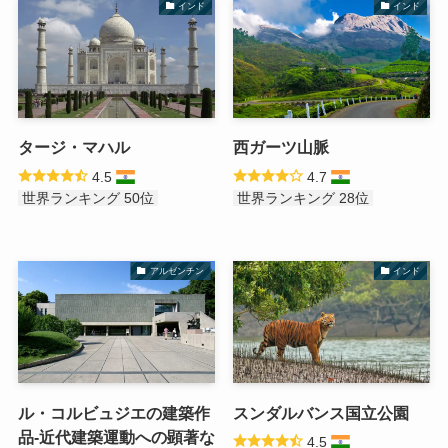
インド
インド
タージ・マハル
西ガーツ山脈
4.5
4.7
世界ランキング 50位
世界ランキング 28位
アルゼンチン
インド
ル・コルビュジエの建築作
スンダルバンス国立公園
品-近代建築運動への顕著な
4.5