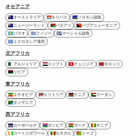
オセアニア
オーストラリア
キリバス
ソロモン諸島
ニュージーランド
バヌアツ
パプアニューギニア
パラオ
フィジー
マーシャル諸島
ミクロネシア連邦
北アフリカ
アルジェリア
エジプト
チュニジア
モロッコ
リビア
東アフリカ
エチオピア
エリトリア
ケニア
スーダン
タンザニア
西アフリカ
カーボベルデ
ガンビア
ガーナ
ギニア
コートジボワール
セネガル
トーゴ