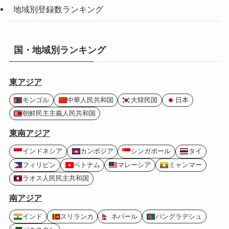
地域別登録数ランキング
国・地域別ランキング
東アジア
モンゴル
中華人民共和国
大韓民国
日本
朝鮮民主主義人民共和国
東南アジア
インドネシア
カンボジア
シンガポール
タイ
フィリピン
ベトナム
マレーシア
ミャンマー
ラオス人民民主共和国
南アジア
インド
スリランカ
ネパール
バングラデシュ