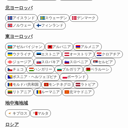
北ヨーロッパ
アイスランド
スウェーデン
デンマーク
ノルウェー
フィンランド
東ヨーロッパ
アゼルバイジャン
アルバニア
アルメニア
ウクライナ
エストニア
オーストリア
クロアチア
ジョージア
スロバキア
スロベニア
セルビア
チェコ
ハンガリー
ブルガリア
ベラルーシ
ボスニア・ヘルツェゴビナ
ポーランド
モルドバ共和国
モンテネグロ
ラトビア
リトアニア
ルーマニア
北マケドニア
地中海地域
キプロス
マルタ
ロシア