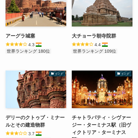
アーグラ城塞
大チョーラ朝寺院群
4.3
4.4
世界ランキング 180位
世界ランキング 109位
インド
インド
デリーのクトゥブ・ミナー
チャトラパティ・シヴァー
ルとその建造物群
ジー・ターミナス駅（旧ヴ
ィクトリア・ターミナス
3.7