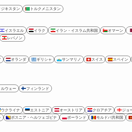
タジキスタン
トルクメニスタン
イスラエル
イラク
イラン・イスラム共和国
オマーン
レバノン
ア
オランダ
ギリシャ
サンマリノ
スイス
スペイン
ノルウェー
フィンランド
ウクライナ
エストニア
オーストリア
クロアチア
ジョ
シ
ボスニア・ヘルツェゴビナ
ポーランド
モルドバ共和国