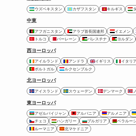
ウズベキスタン
カザフスタン
キルギス
中東
アフガニスタン
アラブ首長国連邦
イエメン
トルコ
バーレーン
パレスチナ
ヨルダン
西ヨーロッパ
アイルランド
アンドラ
イギリス
イタリ
ポルトガル
ルクセンブルク
北ヨーロッパ
アイスランド
スウェーデン
デンマーク
東ヨーロッパ
アゼルバイジャン
アルバニア
アルメニア
チェコ
ハンガリー
ブルガリア
ベラルー
ルーマニア
北マケドニア