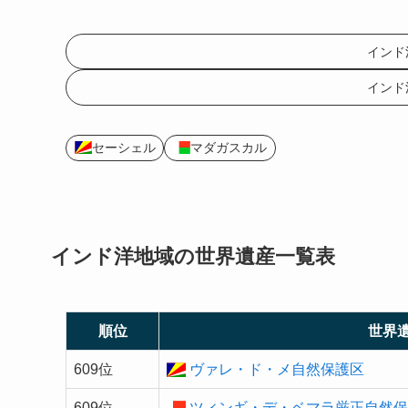
インド
インド
セーシェル
マダガスカル
インド洋地域の
世界遺産
一覧表
順位
世界
609位
ヴァレ・ド・メ自然保護区
609位
ツィンギ・デ・ベマラ厳正自然