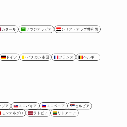
カタール
サウジアラビア
シリア・アラブ共和国
ドイツ
バチカン市国
フランス
ベルギー
ージア
スロバキア
スロベニア
セルビア
モンテネグロ
ラトビア
リトアニア