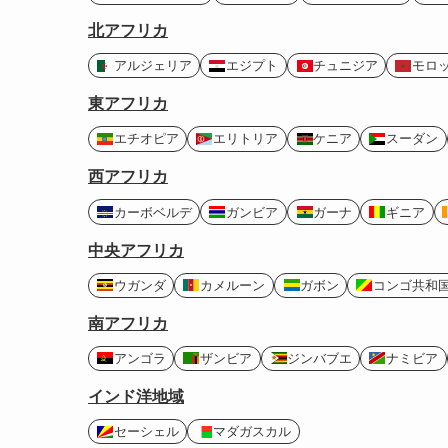
北アフリカ
アルジェリア
エジプト
チュニジア
モロ
東アフリカ
エチオピア
エリトリア
ケニア
スーダン
西アフリカ
カーボベルデ
ガンビア
ガーナ
ギニア
中央アフリカ
ウガンダ
カメルーン
ガボン
コンゴ共和
南アフリカ
アンゴラ
ザンビア
ジンバブエ
ナミビア
インド洋地域
セーシェル
マダガスカル