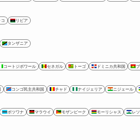
ッコ
リビア
タンザニア
コートジボワール
セネガル
トーゴ
ドミニカ共和国
ブ
国
コンゴ民主共和国
チャド
ナイジェリア
ニジェール
ボツワナ
マラウイ
モザンビーク
モーリシャス
レソ