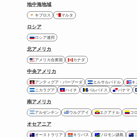
地中海地域
キプロス
マルタ
ロシア
ロシア連邦
北アメリカ
アメリカ合衆国
カナダ
中央アメリカ
アンティグア・バーブーダ
エルサルバドル
キ
ニカラグア
ハイチ
バルバドス
パナマ
南アメリカ
アルゼンチン
ウルグアイ
エクアドル
コ
オセアニア
オーストラリア
キリバス
ソロモン諸島