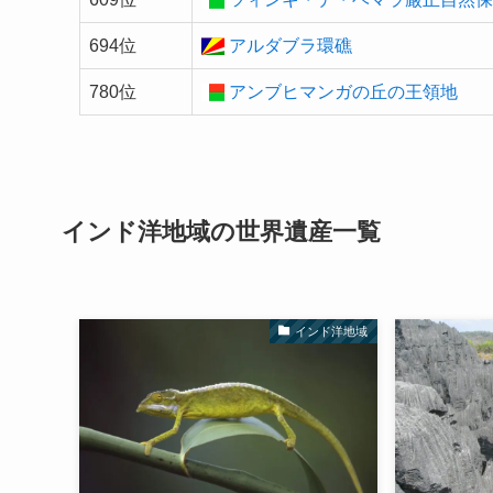
694位
アルダブラ環礁
780位
アンブヒマンガの丘の王領地
インド洋地域の
世界遺産
一覧
インド洋地域