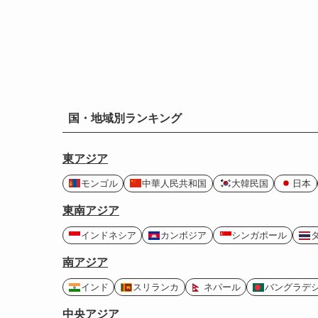
国・地域別ランキング
東アジア
モンゴル
中華人民共和国
大韓民国
日本
東南アジア
インドネシア
カンボジア
シンガポール
南アジア
インド
スリランカ
ネパール
バングラデ
中央アジア