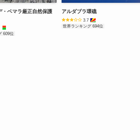
デ・ベマラ厳正自然保護
アルダブラ環礁
3.7
世界ランキング 694位
8
 609位