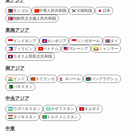
モンゴル
中華人民共和国
大韓民国
日本
朝鮮民主主義人民共和国
東南アジア
インドネシア
カンボジア
シンガポール
タイ
フィリピン
ベトナム
マレーシア
ミャンマー
ラオス人民民主共和国
南アジア
インド
スリランカ
ネパール
バングラデシュ
パキスタン
中央アジア
ウズベキスタン
カザフスタン
キルギス
タジキスタン
トルクメニスタン
中東