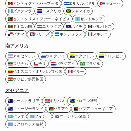
アンティグア・バーブーダ
エルサルバドル
キューバ
グアテマラ
コスタリカ
ジャマイカ
セントクリストファー・ネイビス
セントルシア
ドミニカ国
ニカラグア
ハイチ
バルバドス
パナマ
ベリーズ
ホンジュラス
メキシコ
南アメリカ
アルゼンチン
ウルグアイ
エクアドル
コロンビア
スリナム
チリ
パラグアイ
ブラジル
ベネズエラ・ボリバル共和国
ペルー
ボリビア多民族国
オセアニア
オーストラリア
キリバス
ソロモン諸島
ニュージーランド
バヌアツ
パプアニューギニア
パラオ
フィジー
マーシャル諸島
ミクロネシア連邦