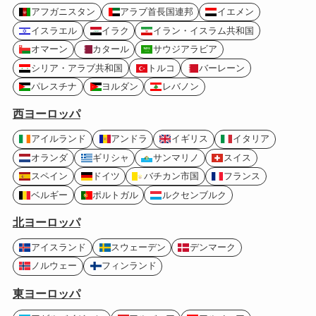
アフガニスタン
アラブ首長国連邦
イエメン
イスラエル
イラク
イラン・イスラム共和国
オマーン
カタール
サウジアラビア
シリア・アラブ共和国
トルコ
バーレーン
パレスチナ
ヨルダン
レバノン
西ヨーロッパ
アイルランド
アンドラ
イギリス
イタリア
オランダ
ギリシャ
サンマリノ
スイス
スペイン
ドイツ
バチカン市国
フランス
ベルギー
ポルトガル
ルクセンブルク
北ヨーロッパ
アイスランド
スウェーデン
デンマーク
ノルウェー
フィンランド
東ヨーロッパ