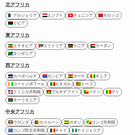
北アフリカ
アルジェリア
エジプト
チュニジア
モロッコ
リビア
東アフリカ
エチオピア
エリトリア
ケニア
スーダン
タンザニア
西アフリカ
カーボベルデ
ガンビア
ガーナ
ギニア
コートジボワール
セネガル
トーゴ
ドミニカ共和国
ブルキナファソ
ベナン
マリ
モーリタニア
中央アフリカ
ウガンダ
カメルーン
ガボン
コンゴ共和国
コンゴ民主共和国
チャド
ナイジェリア