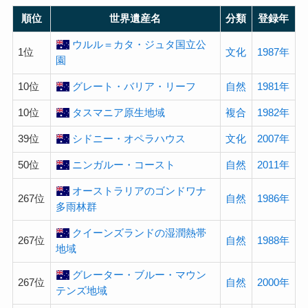
順位
世界遺産名
分類
登録年
ウルル＝カタ・ジュタ国立公
1位
文化
1987年
園
10位
グレート・バリア・リーフ
自然
1981年
10位
タスマニア原生地域
複合
1982年
39位
シドニー・オペラハウス
文化
2007年
50位
ニンガルー・コースト
自然
2011年
オーストラリアのゴンドワナ
267位
自然
1986年
多雨林群
クイーンズランドの湿潤熱帯
267位
自然
1988年
地域
グレーター・ブルー・マウン
267位
自然
2000年
テンズ地域