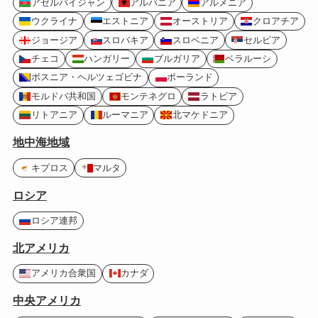
アゼルバイジャン
アルバニア
アルメニア
ウクライナ
エストニア
オーストリア
クロアチア
ジョージア
スロバキア
スロベニア
セルビア
チェコ
ハンガリー
ブルガリア
ベラルーシ
ボスニア・ヘルツェゴビナ
ポーランド
モルドバ共和国
モンテネグロ
ラトビア
リトアニア
ルーマニア
北マケドニア
地中海地域
キプロス
マルタ
ロシア
ロシア連邦
北アメリカ
アメリカ合衆国
カナダ
中央アメリカ