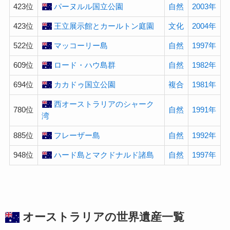
423位
パーヌルル国立公園
自然
2003年
423位
王立展示館とカールトン庭園
文化
2004年
522位
マッコーリー島
自然
1997年
609位
ロード・ハウ島群
自然
1982年
694位
カカドゥ国立公園
複合
1981年
西オーストラリアのシャーク
780位
自然
1991年
湾
885位
フレーザー島
自然
1992年
948位
ハード島とマクドナルド諸島
自然
1997年
オーストラリアの
世界遺産
一覧