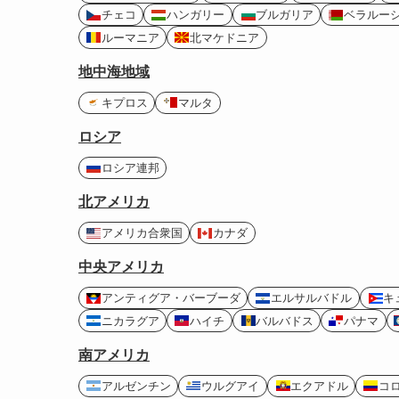
チェコ
ハンガリー
ブルガリア
ベラルー
ルーマニア
北マケドニア
地中海地域
キプロス
マルタ
ロシア
ロシア連邦
北アメリカ
アメリカ合衆国
カナダ
中央アメリカ
アンティグア・バーブーダ
エルサルバドル
キ
ニカラグア
ハイチ
バルバドス
パナマ
南アメリカ
アルゼンチン
ウルグアイ
エクアドル
コ