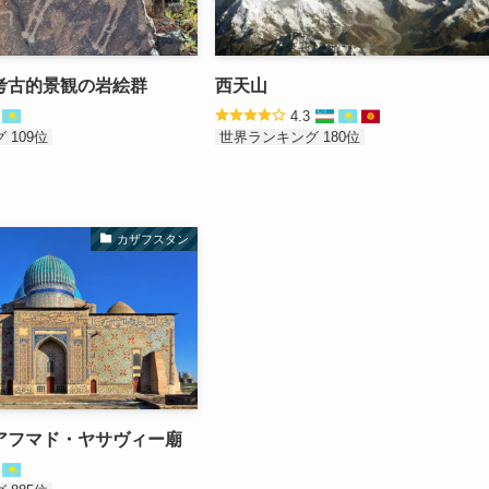
考古的景観の岩絵群
西天山
4
4.3
 109位
世界ランキング 180位
カザフスタン
アフマド・ヤサヴィー廟
5