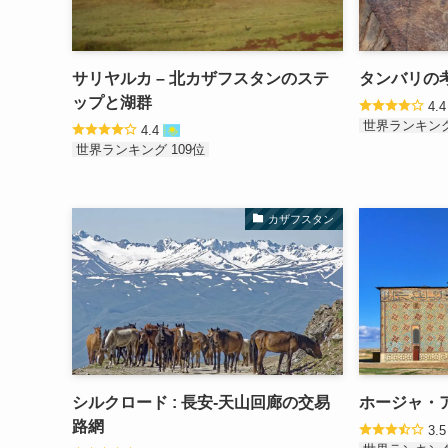
サリヤルカ – 北カザフスタンのステ
タンバリの
ップと湖群
4.
世界ランキング
4.4
世界ランキング 109位
カザフスタン
シルクロード : 長安-天山回廊の交易
ホージャ・
路網
3.