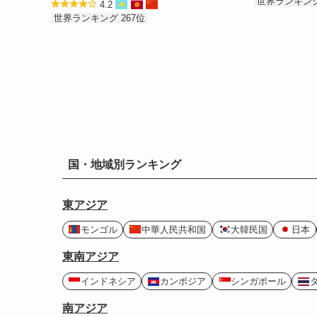
世界ランキング
4.2
世界ランキング 267位
国・地域別ランキング
東アジア
モンゴル
中華人民共和国
大韓民国
日本
東南アジア
インドネシア
カンボジア
シンガポール
南アジア