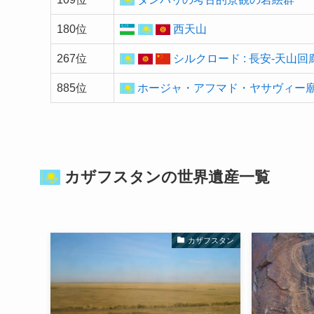
180位
西天山
267位
シルクロード : 長安-天山
885位
ホージャ・アフマド・ヤサヴィー
カザフスタンの
世界遺産
一覧
カザフスタン