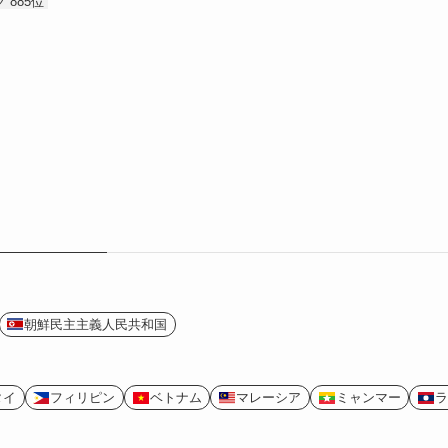
 885位
朝鮮民主主義人民共和国
タイ
フィリピン
ベトナム
マレーシア
ミャンマー
ラ