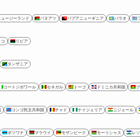
ニュージーランド
バヌアツ
パプアニューギニア
パラオ
ッコ
リビア
タンザニア
コートジボワール
セネガル
トーゴ
ドミニカ共和国
ブ
国
コンゴ民主共和国
チャド
ナイジェリア
ニジェール
ボツワナ
マラウイ
モザンビーク
モーリシャス
レソ