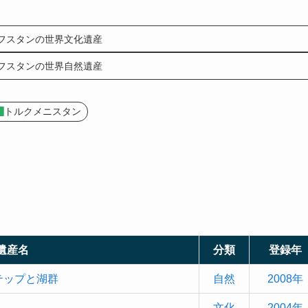
フスタンの世界文化遺産
フスタンの世界自然遺産
トルクメニスタン
遺産名
分類
登録年
テップと湖群
自然
2008年
文化
2004年