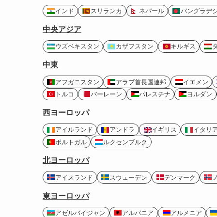
インド
スリランカ
ネパール
バングラデ
中央アジア
ウズベキスタン
カザフスタン
キルギス
中東
アフガニスタン
アラブ首長国連邦
イエメン
トルコ
バーレーン
パレスチナ
ヨルダン
西ヨーロッパ
アイルランド
アンドラ
イギリス
イタリ
ポルトガル
ルクセンブルク
北ヨーロッパ
アイスランド
スウェーデン
デンマーク
東ヨーロッパ
アゼルバイジャン
アルバニア
アルメニア