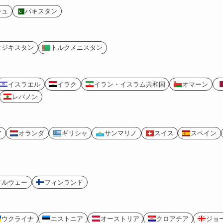
シュ
パキスタン
タジキスタン
トルクメニスタン
イスラエル
イラク
イラン・イスラム共和国
オマーン
レバノン
ア
オランダ
ギリシャ
サンマリノ
スイス
スペイン
ノルウェー
フィンランド
ウクライナ
エストニア
オーストリア
クロアチア
ジョ