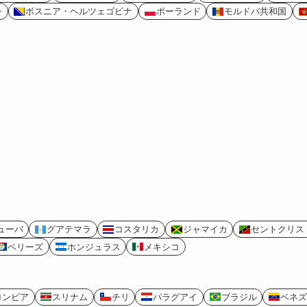
シ
ボスニア・ヘルツェゴビナ
ポーランド
モルドバ共和国
ューバ
グアテマラ
コスタリカ
ジャマイカ
セントクリス
ベリーズ
ホンジュラス
メキシコ
ロンビア
スリナム
チリ
パラグアイ
ブラジル
ベネズ