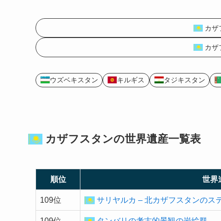
カザ
カザ
ウズベキスタン
キルギス
タジキスタン
カザフスタンの
世界遺産
一覧表
順位
世界
109位
サリヤルカ – 北カザフスタンのス
109位
タンバリの考古的景観の岩絵群