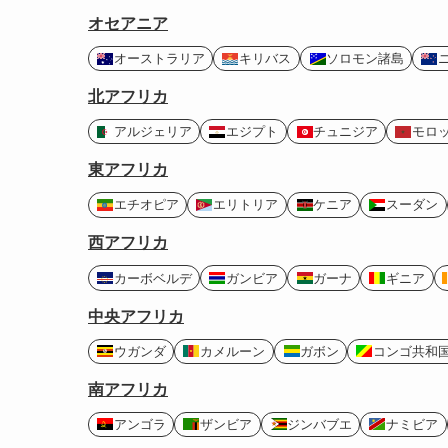
オセアニア
オーストラリア
キリバス
ソロモン諸島
北アフリカ
アルジェリア
エジプト
チュニジア
モロ
東アフリカ
エチオピア
エリトリア
ケニア
スーダン
西アフリカ
カーボベルデ
ガンビア
ガーナ
ギニア
中央アフリカ
ウガンダ
カメルーン
ガボン
コンゴ共和
南アフリカ
アンゴラ
ザンビア
ジンバブエ
ナミビア