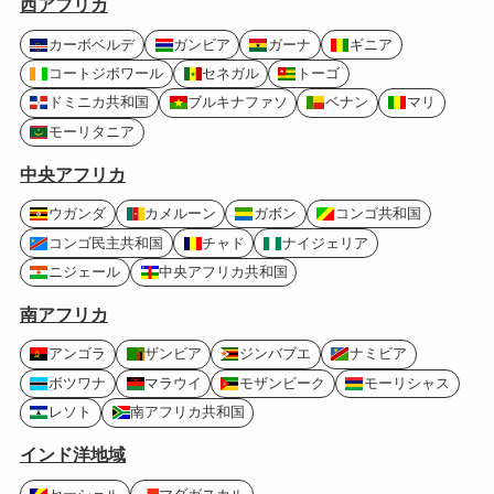
西アフリカ
カーボベルデ
ガンビア
ガーナ
ギニア
コートジボワール
セネガル
トーゴ
ドミニカ共和国
ブルキナファソ
ベナン
マリ
モーリタニア
中央アフリカ
ウガンダ
カメルーン
ガボン
コンゴ共和国
コンゴ民主共和国
チャド
ナイジェリア
ニジェール
中央アフリカ共和国
南アフリカ
アンゴラ
ザンビア
ジンバブエ
ナミビア
ボツワナ
マラウイ
モザンビーク
モーリシャス
レソト
南アフリカ共和国
インド洋地域