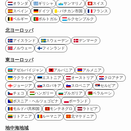
オランダ
ギリシャ
サンマリノ
スイス
スペイン
ドイツ
バチカン市国
フランス
ベルギー
ポルトガル
ルクセンブルク
北ヨーロッパ
アイスランド
スウェーデン
デンマーク
ノルウェー
フィンランド
東ヨーロッパ
アゼルバイジャン
アルバニア
アルメニア
ウクライナ
エストニア
オーストリア
クロアチア
ジョージア
スロバキア
スロベニア
セルビア
チェコ
ハンガリー
ブルガリア
ベラルーシ
ボスニア・ヘルツェゴビナ
ポーランド
モルドバ共和国
モンテネグロ
ラトビア
リトアニア
ルーマニア
北マケドニア
地中海地域