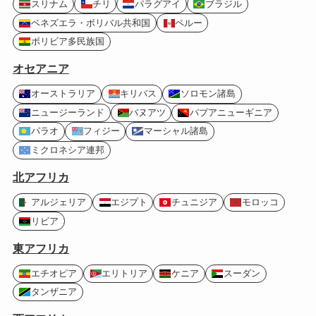
スリナム
チリ
パラグアイ
ブラジル
ベネズエラ・ボリバル共和国
ペルー
ボリビア多民族国
オセアニア
オーストラリア
キリバス
ソロモン諸島
ニュージーランド
バヌアツ
パプアニューギニア
パラオ
フィジー
マーシャル諸島
ミクロネシア連邦
北アフリカ
アルジェリア
エジプト
チュニジア
モロッコ
リビア
東アフリカ
エチオピア
エリトリア
ケニア
スーダン
タンザニア