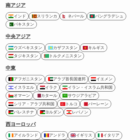
南アジア
インド
スリランカ
ネパール
バングラデシュ
パキスタン
中央アジア
ウズベキスタン
カザフスタン
キルギス
タジキスタン
トルクメニスタン
中東
アフガニスタン
アラブ首長国連邦
イエメン
イスラエル
イラク
イラン・イスラム共和国
オマーン
カタール
サウジアラビア
シリア・アラブ共和国
トルコ
バーレーン
パレスチナ
ヨルダン
レバノン
西ヨーロッパ
アイルランド
アンドラ
イギリス
イタリア