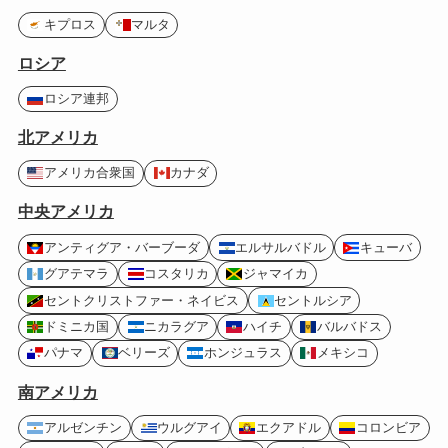
キプロス
マルタ
ロシア
ロシア連邦
北アメリカ
アメリカ合衆国
カナダ
中央アメリカ
アンティグア・バーブーダ
エルサルバドル
キューバ
グアテマラ
コスタリカ
ジャマイカ
セントクリストファー・ネイビス
セントルシア
ドミニカ国
ニカラグア
ハイチ
バルバドス
パナマ
ベリーズ
ホンジュラス
メキシコ
南アメリカ
アルゼンチン
ウルグアイ
エクアドル
コロンビア