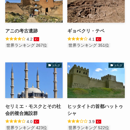
アニの考古遺跡
ギョベクリ・テペ
4.2
4.1
世界ランキング 267位
世界ランキング 351位
トルコ
トルコ
セリミエ・モスクとその社
ヒッタイトの首都ハットゥ
会的複合施設群
シャ
4.0
3.9
世界ランキング 423位
世界ランキング 522位