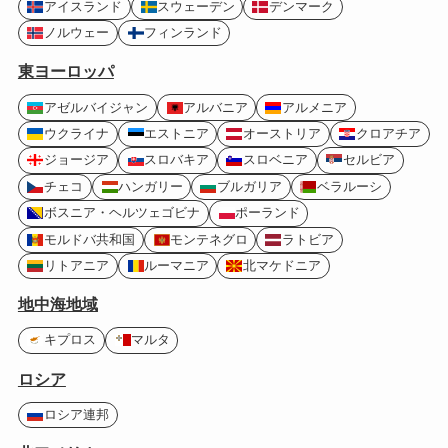
アイスランド
スウェーデン
デンマーク
ノルウェー
フィンランド
東ヨーロッパ
アゼルバイジャン
アルバニア
アルメニア
ウクライナ
エストニア
オーストリア
クロアチア
ジョージア
スロバキア
スロベニア
セルビア
チェコ
ハンガリー
ブルガリア
ベラルーシ
ボスニア・ヘルツェゴビナ
ポーランド
モルドバ共和国
モンテネグロ
ラトビア
リトアニア
ルーマニア
北マケドニア
地中海地域
キプロス
マルタ
ロシア
ロシア連邦