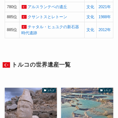
780位
アルスランテペの遺丘
文化
2021年
885位
クサントスとレトーン
文化
1988年
チャタル・ヒュユクの新石器
885位
文化
2012年
時代遺跡
トルコの
世界遺産
一覧
トルコ
トルコ