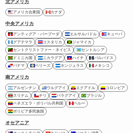
北アメリカ
アメリカ合衆国
カナダ
中央アメリカ
アンティグア・バーブーダ
エルサルバドル
キューバ
グアテマラ
コスタリカ
ジャマイカ
セントクリストファー・ネイビス
セントルシア
ドミニカ国
ニカラグア
ハイチ
バルバドス
パナマ
ベリーズ
ホンジュラス
メキシコ
南アメリカ
アルゼンチン
ウルグアイ
エクアドル
コロンビア
スリナム
チリ
パラグアイ
ブラジル
ベネズエラ・ボリバル共和国
ペルー
ボリビア多民族国
オセアニア