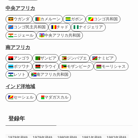
中央アフリカ
ウガンダ
カメルーン
ガボン
コンゴ共和国
コンゴ民主共和国
チャド
ナイジェリア
ニジェール
中央アフリカ共和国
南アフリカ
アンゴラ
ザンビア
ジンバブエ
ナミビア
ボツワナ
マラウイ
モザンビーク
モーリシャス
レソト
南アフリカ共和国
インド洋地域
セーシェル
マダガスカル
登録年
1978年登録
1979年登録
1980年登録
1981年登録
1982年登録