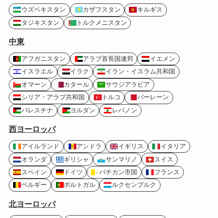
ウズベキスタン
カザフスタン
キルギス
タジキスタン
トルクメニスタン
中東
アフガニスタン
アラブ首長国連邦
イエメン
イスラエル
イラク
イラン・イスラム共和国
オマーン
カタール
サウジアラビア
シリア・アラブ共和国
トルコ
バーレーン
パレスチナ
ヨルダン
レバノン
西ヨーロッパ
アイルランド
アンドラ
イギリス
イタリア
オランダ
ギリシャ
サンマリノ
スイス
スペイン
ドイツ
バチカン市国
フランス
ベルギー
ポルトガル
ルクセンブルク
北ヨーロッパ