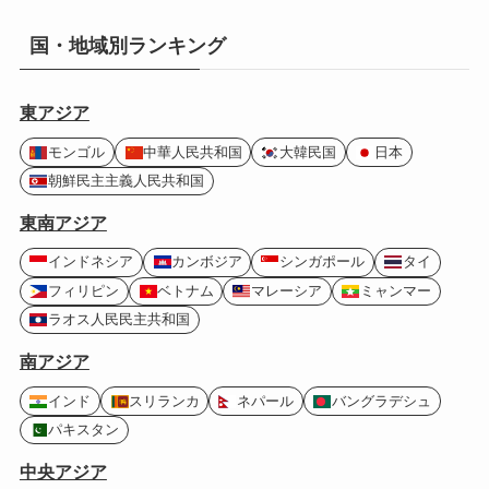
国・地域別ランキング
東アジア
モンゴル
中華人民共和国
大韓民国
日本
朝鮮民主主義人民共和国
東南アジア
インドネシア
カンボジア
シンガポール
タイ
フィリピン
ベトナム
マレーシア
ミャンマー
ラオス人民民主共和国
南アジア
インド
スリランカ
ネパール
バングラデシュ
パキスタン
中央アジア