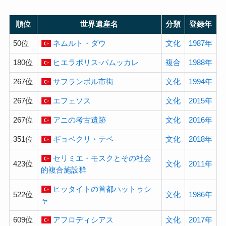
順位
世界遺産名
分類
登録年
50位
ネムルト・ダウ
文化
1987年
180位
ヒエラポリス-パムッカレ
複合
1988年
267位
サフランボル市街
文化
1994年
267位
エフェソス
文化
2015年
267位
アニの考古遺跡
文化
2016年
351位
ギョベクリ・テペ
文化
2018年
セリミエ・モスクとその社会
423位
文化
2011年
的複合施設群
ヒッタイトの首都ハットゥシ
522位
文化
1986年
ャ
609位
アフロディシアス
文化
2017年