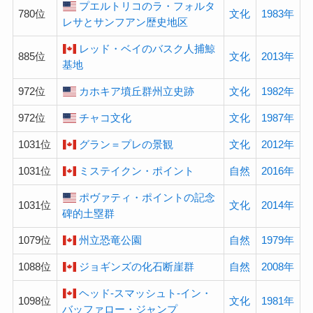
プエルトリコのラ・フォルタ
780位
文化
1983年
レサとサンフアン歴史地区
レッド・ベイのバスク人捕鯨
885位
文化
2013年
基地
972位
カホキア墳丘群州立史跡
文化
1982年
972位
チャコ文化
文化
1987年
1031位
グラン＝プレの景観
文化
2012年
1031位
ミステイクン・ポイント
自然
2016年
ポヴァティ・ポイントの記念
1031位
文化
2014年
碑的土塁群
1079位
州立恐竜公園
自然
1979年
1088位
ジョギンズの化石断崖群
自然
2008年
ヘッド-スマッシュト-イン・
1098位
文化
1981年
バッファロー・ジャンプ