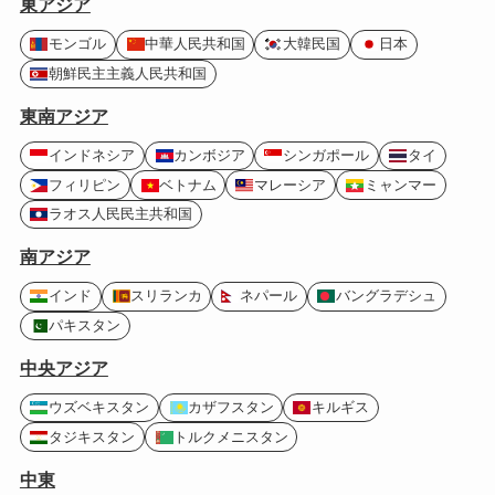
東アジア
モンゴル
中華人民共和国
大韓民国
日本
朝鮮民主主義人民共和国
東南アジア
インドネシア
カンボジア
シンガポール
タイ
フィリピン
ベトナム
マレーシア
ミャンマー
ラオス人民民主共和国
南アジア
インド
スリランカ
ネパール
バングラデシュ
パキスタン
中央アジア
ウズベキスタン
カザフスタン
キルギス
タジキスタン
トルクメニスタン
中東