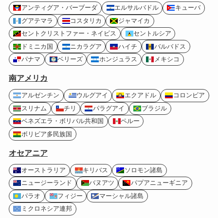
アンティグア・バーブーダ
エルサルバドル
キューバ
グアテマラ
コスタリカ
ジャマイカ
セントクリストファー・ネイビス
セントルシア
ドミニカ国
ニカラグア
ハイチ
バルバドス
パナマ
ベリーズ
ホンジュラス
メキシコ
南アメリカ
アルゼンチン
ウルグアイ
エクアドル
コロンビア
スリナム
チリ
パラグアイ
ブラジル
ベネズエラ・ボリバル共和国
ペルー
ボリビア多民族国
オセアニア
オーストラリア
キリバス
ソロモン諸島
ニュージーランド
バヌアツ
パプアニューギニア
パラオ
フィジー
マーシャル諸島
ミクロネシア連邦