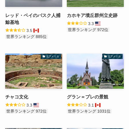
レッド・ベイのバスク人捕
カホキア墳丘群州立史跡
鯨基地
3.3
世界ランキング 972位
3.5
世界ランキング 885位
北アメリカ
北アメリカ
チャコ文化
グラン＝プレの景観
3.3
3.1
世界ランキング 972位
世界ランキング 1031位