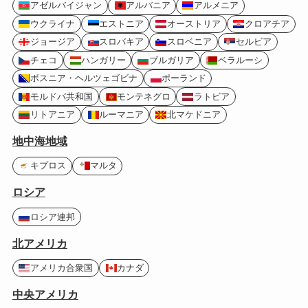
アゼルバイジャン
アルバニア
アルメニア
ウクライナ
エストニア
オーストリア
クロアチア
ジョージア
スロバキア
スロベニア
セルビア
チェコ
ハンガリー
ブルガリア
ベラルーシ
ボスニア・ヘルツェゴビナ
ポーランド
モルドバ共和国
モンテネグロ
ラトビア
リトアニア
ルーマニア
北マケドニア
地中海地域
キプロス
マルタ
ロシア
ロシア連邦
北アメリカ
アメリカ合衆国
カナダ
中央アメリカ