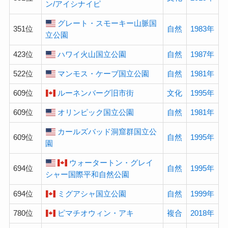
ン/アイシナイピ
グレート・スモーキー山脈国
351位
自然
1983年
立公園
423位
ハワイ火山国立公園
自然
1987年
522位
マンモス・ケーブ国立公園
自然
1981年
609位
ルーネンバーグ旧市街
文化
1995年
609位
オリンピック国立公園
自然
1981年
カールズバッド洞窟群国立公
609位
自然
1995年
園
ウォータートン・グレイ
694位
自然
1995年
シャー国際平和自然公園
694位
ミグアシャ国立公園
自然
1999年
780位
ピマチオウィン・アキ
複合
2018年