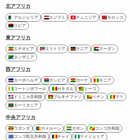
北アフリカ
アルジェリア
エジプト
チュニジア
モロッコ
リビア
東アフリカ
エチオピア
エリトリア
ケニア
スーダン
タンザニア
西アフリカ
カーボベルデ
ガンビア
ガーナ
ギニア
コートジボワール
セネガル
トーゴ
ドミニカ共和国
ブルキナファソ
ベナン
マリ
モーリタニア
中央アフリカ
ウガンダ
カメルーン
ガボン
コンゴ共和国
コンゴ民主共和国
チャド
ナイジェリア