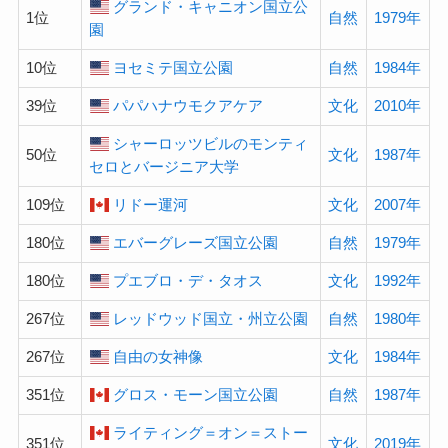
グランド・キャニオン国立公
1位
自然
1979年
園
10位
ヨセミテ国立公園
自然
1984年
39位
パパハナウモクアケア
文化
2010年
シャーロッツビルのモンティ
50位
文化
1987年
セロとバージニア大学
109位
リドー運河
文化
2007年
180位
エバーグレーズ国立公園
自然
1979年
180位
プエブロ・デ・タオス
文化
1992年
267位
レッドウッド国立・州立公園
自然
1980年
267位
自由の女神像
文化
1984年
351位
グロス・モーン国立公園
自然
1987年
ライティング＝オン＝ストー
351位
文化
2019年