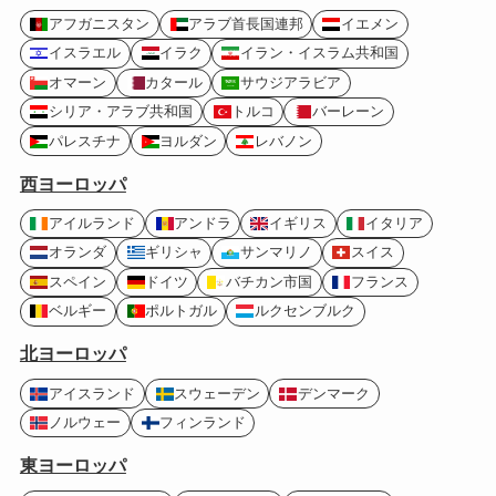
アフガニスタン
アラブ首長国連邦
イエメン
イスラエル
イラク
イラン・イスラム共和国
オマーン
カタール
サウジアラビア
シリア・アラブ共和国
トルコ
バーレーン
パレスチナ
ヨルダン
レバノン
西ヨーロッパ
アイルランド
アンドラ
イギリス
イタリア
オランダ
ギリシャ
サンマリノ
スイス
スペイン
ドイツ
バチカン市国
フランス
ベルギー
ポルトガル
ルクセンブルク
北ヨーロッパ
アイスランド
スウェーデン
デンマーク
ノルウェー
フィンランド
東ヨーロッパ