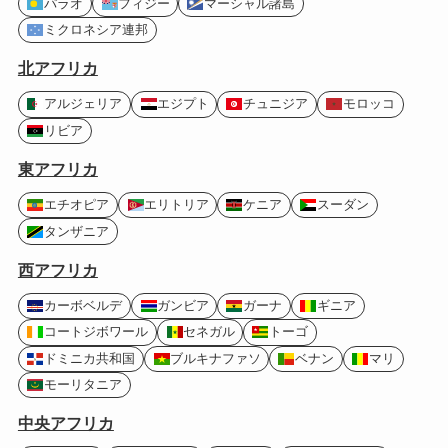
パラオ
フィジー
マーシャル諸島
ミクロネシア連邦
北アフリカ
アルジェリア
エジプト
チュニジア
モロッコ
リビア
東アフリカ
エチオピア
エリトリア
ケニア
スーダン
タンザニア
西アフリカ
カーボベルデ
ガンビア
ガーナ
ギニア
コートジボワール
セネガル
トーゴ
ドミニカ共和国
ブルキナファソ
ベナン
マリ
モーリタニア
中央アフリカ