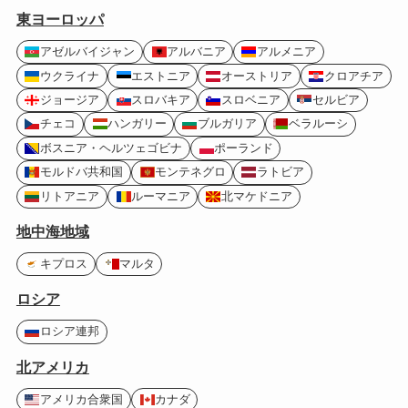
東ヨーロッパ
アゼルバイジャン
アルバニア
アルメニア
ウクライナ
エストニア
オーストリア
クロアチア
ジョージア
スロバキア
スロベニア
セルビア
チェコ
ハンガリー
ブルガリア
ベラルーシ
ボスニア・ヘルツェゴビナ
ポーランド
モルドバ共和国
モンテネグロ
ラトビア
リトアニア
ルーマニア
北マケドニア
地中海地域
キプロス
マルタ
ロシア
ロシア連邦
北アメリカ
アメリカ合衆国
カナダ