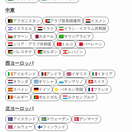
中東
アフガニスタン
アラブ首長国連邦
イエメン
イスラエル
イラク
イラン・イスラム共和国
オマーン
カタール
サウジアラビア
シリア・アラブ共和国
トルコ
バーレーン
パレスチナ
ヨルダン
レバノン
西ヨーロッパ
アイルランド
アンドラ
イギリス
イタリア
オランダ
ギリシャ
サンマリノ
スイス
スペイン
ドイツ
バチカン市国
フランス
ベルギー
ポルトガル
ルクセンブルク
北ヨーロッパ
アイスランド
スウェーデン
デンマーク
ノルウェー
フィンランド