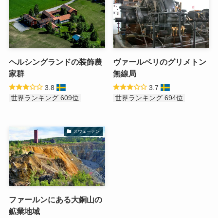
ヘルシングランドの装飾農
ヴァールベリのグリメトン
家群
無線局
3.8
3.7
世界ランキング 609位
世界ランキング 694位
スウェーデン
ファールンにある大銅山の
鉱業地域