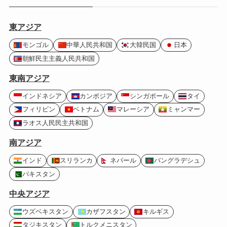
東アジア
モンゴル
中華人民共和国
大韓民国
日本
朝鮮民主主義人民共和国
東南アジア
インドネシア
カンボジア
シンガポール
タイ
フィリピン
ベトナム
マレーシア
ミャンマー
ラオス人民民主共和国
南アジア
インド
スリランカ
ネパール
バングラデシュ
パキスタン
中央アジア
ウズベキスタン
カザフスタン
キルギス
タジキスタン
トルクメニスタン