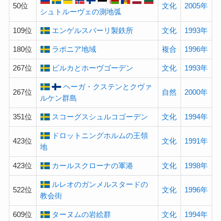
50位
文化
2005年
シュトルーヴェの測地弧
109位
エンゲルスバーリ製鉄所
文化
1993年
180位
ラポニア地域
複合
1996年
267位
ビルカとホーヴゴーデン
文化
1993年
ヘーガ・クステンとクヴァ
267位
自然
2000年
ルケン群島
351位
スコーグスシュルコゴーデン
文化
1994年
ドロットニングホルムの王領
423位
文化
1991年
地
423位
カールスクローナの軍港
文化
1998年
ルレオのガンメルスタードの
522位
文化
1996年
教会街
609位
ターヌムの岩絵群
文化
1994年