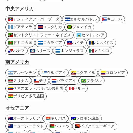
中央アメリカ
アンティグア・バーブーダ
エルサルバドル
キューバ
グアテマラ
コスタリカ
ジャマイカ
セントクリストファー・ネイビス
セントルシア
ドミニカ国
ニカラグア
ハイチ
バルバドス
パナマ
ベリーズ
ホンジュラス
メキシコ
南アメリカ
アルゼンチン
ウルグアイ
エクアドル
コロンビア
スリナム
チリ
パラグアイ
ブラジル
ベネズエラ・ボリバル共和国
ペルー
ボリビア多民族国
オセアニア
オーストラリア
キリバス
ソロモン諸島
ニュージーランド
バヌアツ
パプアニューギニア