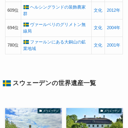
ヘルシングランドの装飾農家
609位
文化
2012年
群
ヴァールベリのグリメトン無
694位
文化
2004年
線局
ファールンにある大銅山の鉱
780位
文化
2001年
業地域
スウェーデンの
世界遺産
一覧
スウェーデン
スウェーデン