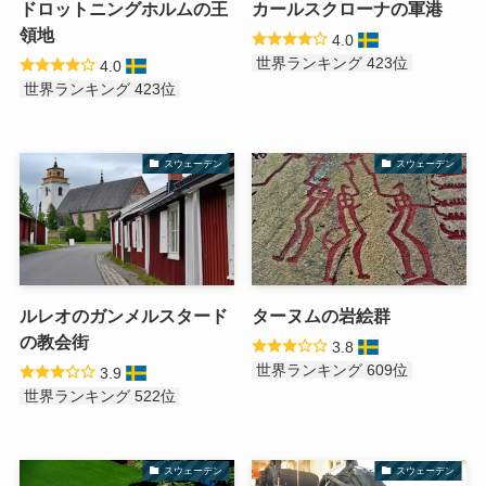
ドロットニングホルムの王
カールスクローナの軍港
領地
4.0
世界ランキング 423位
4.0
世界ランキング 423位
スウェーデン
スウェーデン
ルレオのガンメルスタード
ターヌムの岩絵群
の教会街
3.8
世界ランキング 609位
3.9
世界ランキング 522位
スウェーデン
スウェーデン