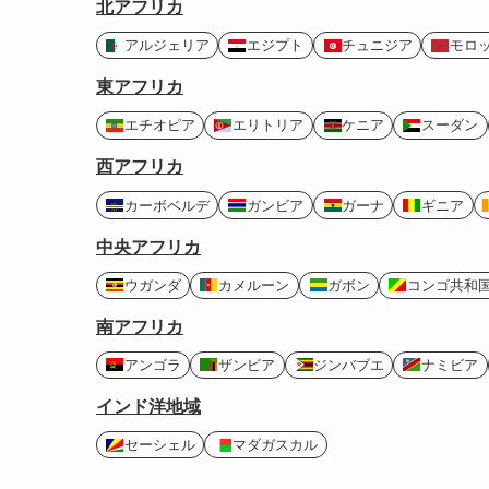
北アフリカ
アルジェリア
エジプト
チュニジア
モロ
東アフリカ
エチオピア
エリトリア
ケニア
スーダン
西アフリカ
カーボベルデ
ガンビア
ガーナ
ギニア
中央アフリカ
ウガンダ
カメルーン
ガボン
コンゴ共和
南アフリカ
アンゴラ
ザンビア
ジンバブエ
ナミビア
インド洋地域
セーシェル
マダガスカル