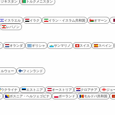
タジキスタン
トルクメニスタン
イスラエル
イラク
イラン・イスラム共和国
オマーン
レバノン
ア
オランダ
ギリシャ
サンマリノ
スイス
スペイン
ノルウェー
フィンランド
ウクライナ
エストニア
オーストリア
クロアチア
ジョ
シ
ボスニア・ヘルツェゴビナ
ポーランド
モルドバ共和国