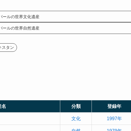
パールの世界文化遺産
パールの世界自然遺産
キスタン
産名
分類
登録年
文化
1997年
自然
1979年