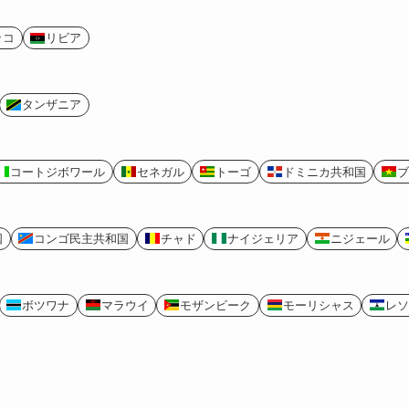
ッコ
リビア
タンザニア
コートジボワール
セネガル
トーゴ
ドミニカ共和国
ブ
国
コンゴ民主共和国
チャド
ナイジェリア
ニジェール
ボツワナ
マラウイ
モザンビーク
モーリシャス
レソ