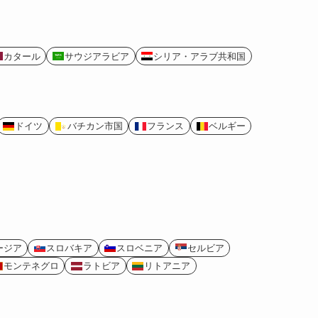
カタール
サウジアラビア
シリア・アラブ共和国
ドイツ
バチカン市国
フランス
ベルギー
ージア
スロバキア
スロベニア
セルビア
モンテネグロ
ラトビア
リトアニア