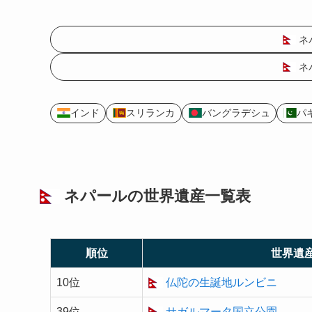
ネ
ネ
インド
スリランカ
バングラデシュ
パ
ネパールの
世界遺産
一覧表
順位
世界遺
10位
仏陀の生誕地ルンビニ
39位
サガルマータ国立公園