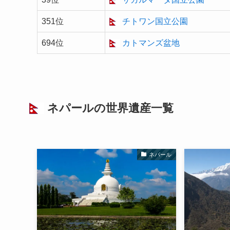
351位
チトワン国立公園
694位
カトマンズ盆地
ネパールの
世界遺産
一覧
ネパール