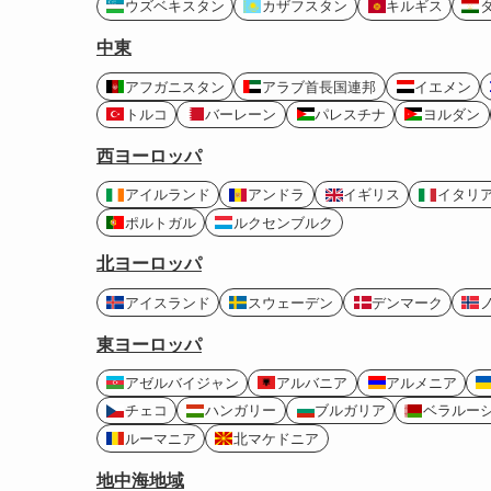
ウズベキスタン
カザフスタン
キルギス
中東
アフガニスタン
アラブ首長国連邦
イエメン
トルコ
バーレーン
パレスチナ
ヨルダン
西ヨーロッパ
アイルランド
アンドラ
イギリス
イタリ
ポルトガル
ルクセンブルク
北ヨーロッパ
アイスランド
スウェーデン
デンマーク
東ヨーロッパ
アゼルバイジャン
アルバニア
アルメニア
チェコ
ハンガリー
ブルガリア
ベラルー
ルーマニア
北マケドニア
地中海地域