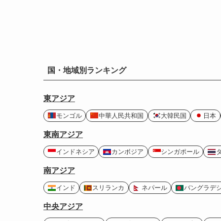
国・地域別ランキング
東アジア
モンゴル
中華人民共和国
大韓民国
日本
東南アジア
インドネシア
カンボジア
シンガポール
南アジア
インド
スリランカ
ネパール
バングラデ
中央アジア