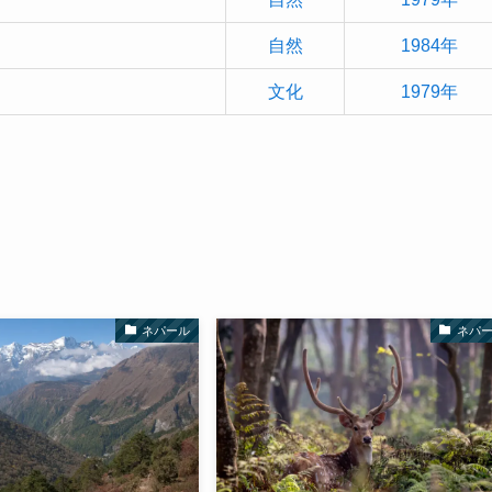
自然
1984年
文化
1979年
ネパール
ネパ