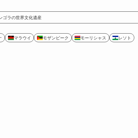
ンゴラの世界文化遺産
ナ
マラウイ
モザンビーク
モーリシャス
レソト