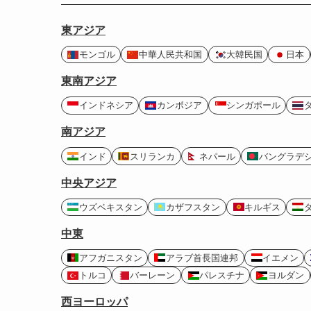
東アジア
モンゴル
中華人民共和国
大韓民国
日本
東南アジア
インドネシア
カンボジア
シンガポール
南アジア
インド
スリランカ
ネパール
バングラデ
中央アジア
ウズベキスタン
カザフスタン
キルギス
中東
アフガニスタン
アラブ首長国連邦
イエメン
トルコ
バーレーン
パレスチナ
ヨルダン
西ヨーロッパ