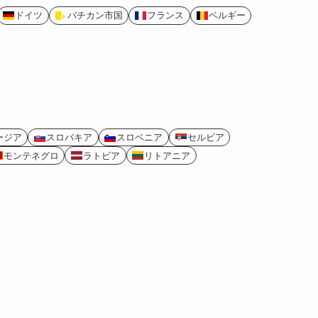
ドイツ
バチカン市国
フランス
ベルギー
ージア
スロバキア
スロベニア
セルビア
モンテネグロ
ラトビア
リトアニア