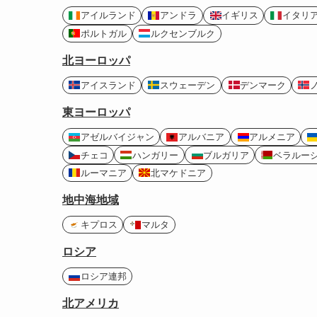
アイルランド
アンドラ
イギリス
イタリ
ポルトガル
ルクセンブルク
北ヨーロッパ
アイスランド
スウェーデン
デンマーク
東ヨーロッパ
アゼルバイジャン
アルバニア
アルメニア
チェコ
ハンガリー
ブルガリア
ベラルー
ルーマニア
北マケドニア
地中海地域
キプロス
マルタ
ロシア
ロシア連邦
北アメリカ