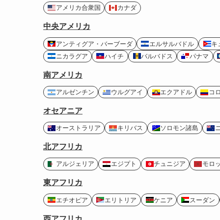
アメリカ合衆国
カナダ
中央アメリカ
アンティグア・バーブーダ
エルサルバドル
キ
ニカラグア
ハイチ
バルバドス
パナマ
南アメリカ
アルゼンチン
ウルグアイ
エクアドル
コ
オセアニア
オーストラリア
キリバス
ソロモン諸島
北アフリカ
アルジェリア
エジプト
チュニジア
モロ
東アフリカ
エチオピア
エリトリア
ケニア
スーダン
西アフリカ