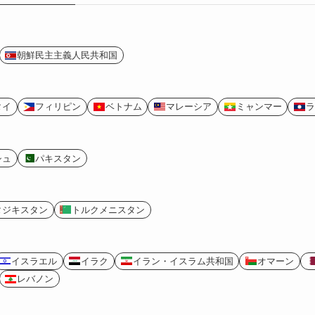
朝鮮民主主義人民共和国
タイ
フィリピン
ベトナム
マレーシア
ミャンマー
ラ
シュ
パキスタン
タジキスタン
トルクメニスタン
イスラエル
イラク
イラン・イスラム共和国
オマーン
レバノン