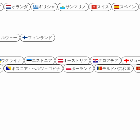
ア
オランダ
ギリシャ
サンマリノ
スイス
スペイン
ノルウェー
フィンランド
ウクライナ
エストニア
オーストリア
クロアチア
ジョ
シ
ボスニア・ヘルツェゴビナ
ポーランド
モルドバ共和国