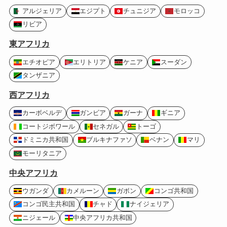
アルジェリア
エジプト
チュニジア
モロッコ
リビア
東アフリカ
エチオピア
エリトリア
ケニア
スーダン
タンザニア
西アフリカ
カーボベルデ
ガンビア
ガーナ
ギニア
コートジボワール
セネガル
トーゴ
ドミニカ共和国
ブルキナファソ
ベナン
マリ
モーリタニア
中央アフリカ
ウガンダ
カメルーン
ガボン
コンゴ共和国
コンゴ民主共和国
チャド
ナイジェリア
ニジェール
中央アフリカ共和国