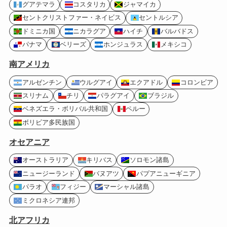
グアテマラ
コスタリカ
ジャマイカ
セントクリストファー・ネイビス
セントルシア
ドミニカ国
ニカラグア
ハイチ
バルバドス
パナマ
ベリーズ
ホンジュラス
メキシコ
南アメリカ
アルゼンチン
ウルグアイ
エクアドル
コロンビア
スリナム
チリ
パラグアイ
ブラジル
ベネズエラ・ボリバル共和国
ペルー
ボリビア多民族国
オセアニア
オーストラリア
キリバス
ソロモン諸島
ニュージーランド
バヌアツ
パプアニューギニア
パラオ
フィジー
マーシャル諸島
ミクロネシア連邦
北アフリカ