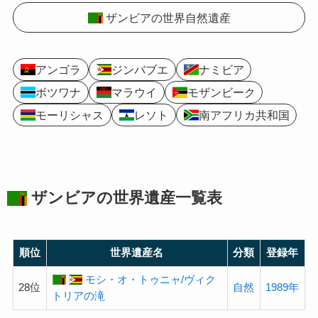
ザンビアの世界自然遺産
アンゴラ
ジンバブエ
ナミビア
ボツワナ
マラウイ
モザンビーク
モーリシャス
レソト
南アフリカ共和国
ザンビアの
世界遺産
一覧表
順位
世界遺産名
分類
登録年
モシ・オ・トゥニャ/ヴィク
28位
自然
1989年
トリアの滝