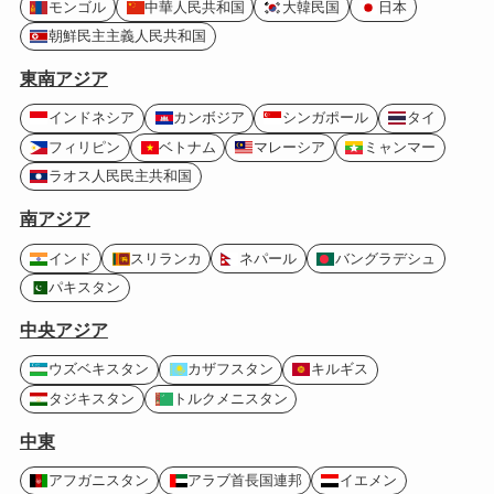
モンゴル
中華人民共和国
大韓民国
日本
朝鮮民主主義人民共和国
東南アジア
インドネシア
カンボジア
シンガポール
タイ
フィリピン
ベトナム
マレーシア
ミャンマー
ラオス人民民主共和国
南アジア
インド
スリランカ
ネパール
バングラデシュ
パキスタン
中央アジア
ウズベキスタン
カザフスタン
キルギス
タジキスタン
トルクメニスタン
中東
アフガニスタン
アラブ首長国連邦
イエメン