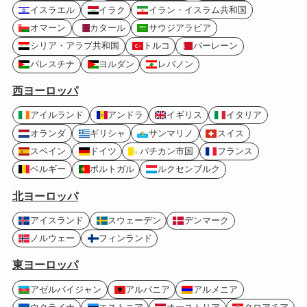
イスラエル
イラク
イラン・イスラム共和国
オマーン
カタール
サウジアラビア
シリア・アラブ共和国
トルコ
バーレーン
パレスチナ
ヨルダン
レバノン
西ヨーロッパ
アイルランド
アンドラ
イギリス
イタリア
オランダ
ギリシャ
サンマリノ
スイス
スペイン
ドイツ
バチカン市国
フランス
ベルギー
ポルトガル
ルクセンブルク
北ヨーロッパ
アイスランド
スウェーデン
デンマーク
ノルウェー
フィンランド
東ヨーロッパ
アゼルバイジャン
アルバニア
アルメニア