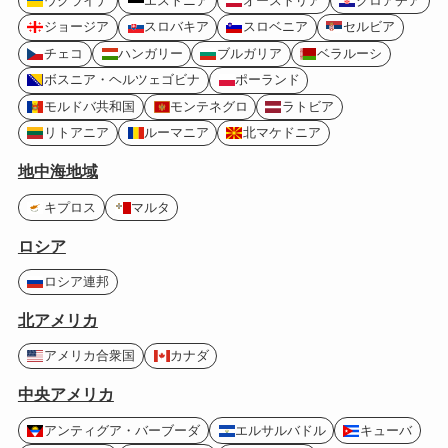
ウクライナ
エストニア
オーストリア
クロアチア
ジョージア
スロバキア
スロベニア
セルビア
チェコ
ハンガリー
ブルガリア
ベラルーシ
ボスニア・ヘルツェゴビナ
ポーランド
モルドバ共和国
モンテネグロ
ラトビア
リトアニア
ルーマニア
北マケドニア
地中海地域
キプロス
マルタ
ロシア
ロシア連邦
北アメリカ
アメリカ合衆国
カナダ
中央アメリカ
アンティグア・バーブーダ
エルサルバドル
キューバ