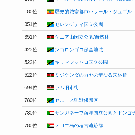
180位
歴史的城塞都市ハラール・ジュゴル
351位
セレンゲティ国立公園
351位
ケニア山国立公園/自然林
423位
ンゴロンゴロ保全地域
522位
キリマンジャロ国立公園
522位
ミジケンダのカヤの聖なる森林群
694位
ラム旧市街
780位
セルース猟獣保護区
780位
サンガネーブ海洋国立公園とドンゴ
780位
メロエ島の考古遺跡群