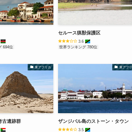
セルース猟獣保護区
7
3.6
 694位
世界ランキング 780位
東アフリカ
東アフ
考古遺跡群
ザンジバル島のストーン・タウン
6
3.5