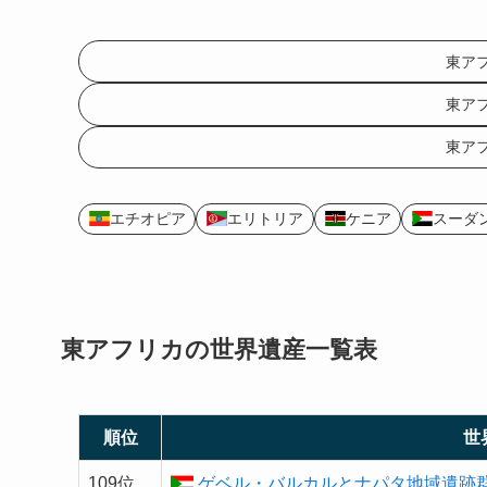
東ア
東ア
東ア
エチオピア
エリトリア
ケニア
スーダ
東アフリカの
世界遺産
一覧表
順位
世
109位
ゲベル・バルカルとナパタ地域遺跡