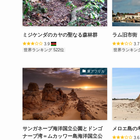
ミジケンダのカヤの聖なる森林群
ラム旧市街
3.9
3.
世界ランキング 522位
世界ランキング
東アフリカ
サンガネーブ海洋国立公園とドンゴ
メロエ島の
ナーブ湾＝ムカッワー島海洋国立公
3.