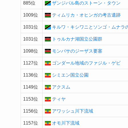
885位
ザンジバル島のストーン・タウン
1009位
ティムリカ・オヒンガの考古遺跡
1031位
キルワ・キシワニとソンゴ・ムナラ
1031位
トゥルカナ湖国立公園群
1098位
モンバサのジーザス要塞
1127位
ゴンダール地域のファジル・ゲビ
1136位
シミエン国立公園
1149位
アクスム
1153位
ティヤ
1156位
アワッシュ川下流域
1157位
オモ川下流域