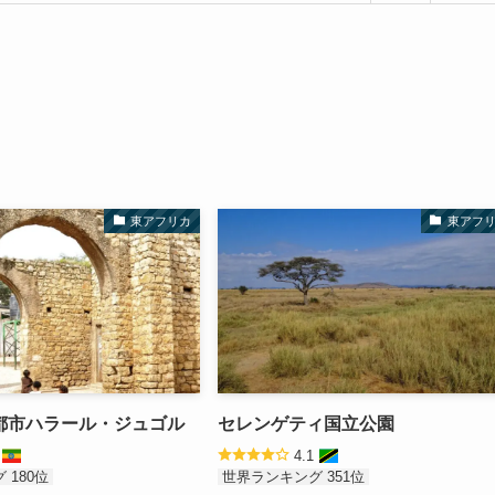
東アフリカ
東アフ
都市ハラール・ジュゴル
セレンゲティ国立公園
3
4.1
 180位
世界ランキング 351位