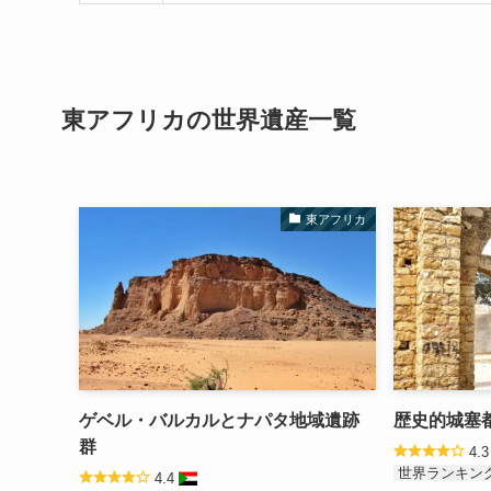
東アフリカの
世界遺産
一覧
東アフリカ
ゲベル・バルカルとナパタ地域遺跡
歴史的城塞
群
4.
世界ランキング
4.4