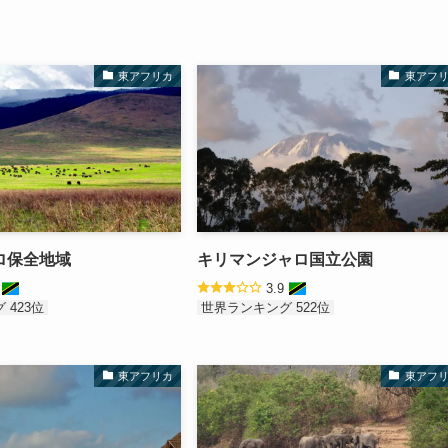
東アフリカ
東アフ
ロ保全地域
キリマンジャロ国立公園
0
3.9
 423位
世界ランキング 522位
東アフリカ
東アフ