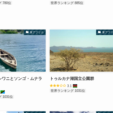
 780位
世界ランキング 885位
東アフリカ
東アフ
シワニとソンゴ・ムナラ
トゥルカナ湖国立公園群
3.1
世界ランキング 1031位
1
1031位