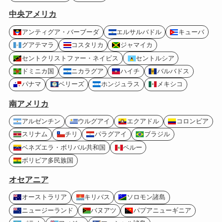
中央アメリカ
アンティグア・バーブーダ
エルサルバドル
キューバ
グアテマラ
コスタリカ
ジャマイカ
セントクリストファー・ネイビス
セントルシア
ドミニカ国
ニカラグア
ハイチ
バルバドス
パナマ
ベリーズ
ホンジュラス
メキシコ
南アメリカ
アルゼンチン
ウルグアイ
エクアドル
コロンビア
スリナム
チリ
パラグアイ
ブラジル
ベネズエラ・ボリバル共和国
ペルー
ボリビア多民族国
オセアニア
オーストラリア
キリバス
ソロモン諸島
ニュージーランド
バヌアツ
パプアニューギニア