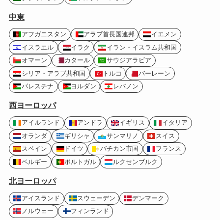
中東
アフガニスタン
アラブ首長国連邦
イエメン
イスラエル
イラク
イラン・イスラム共和国
オマーン
カタール
サウジアラビア
シリア・アラブ共和国
トルコ
バーレーン
パレスチナ
ヨルダン
レバノン
西ヨーロッパ
アイルランド
アンドラ
イギリス
イタリア
オランダ
ギリシャ
サンマリノ
スイス
スペイン
ドイツ
バチカン市国
フランス
ベルギー
ポルトガル
ルクセンブルク
北ヨーロッパ
アイスランド
スウェーデン
デンマーク
ノルウェー
フィンランド