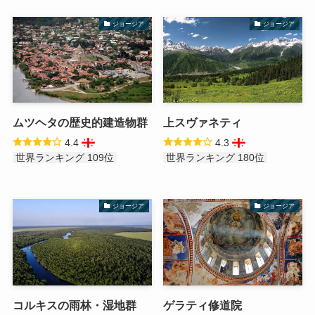
ジョージア
ジョージア
ムツヘタの歴史的建造物群
上スヴァネティ
4.4
4.3
世界ランキング 109位
世界ランキング 180位
ジョージア
ジョージア
コルキスの雨林・湿地群
ゲラティ修道院