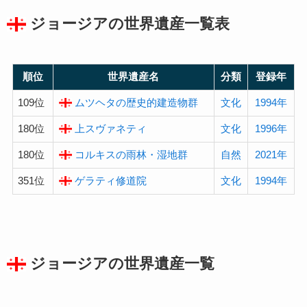
ジョージアの
世界遺産
一覧表
順位
世界遺産名
分類
登録年
109位
ムツヘタの歴史的建造物群
文化
1994年
180位
上スヴァネティ
文化
1996年
180位
コルキスの雨林・湿地群
自然
2021年
351位
ゲラティ修道院
文化
1994年
ジョージアの
世界遺産
一覧