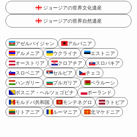
ジョージアの世界文化遺産
ジョージアの世界自然遺産
アゼルバイジャン
アルバニア
アルメニア
ウクライナ
エストニア
オーストリア
クロアチア
スロバキア
スロベニア
セルビア
チェコ
ハンガリー
ブルガリア
ベラルーシ
ボスニア・ヘルツェゴビナ
ポーランド
モルドバ共和国
モンテネグロ
ラトビア
リトアニア
ルーマニア
北マケドニア