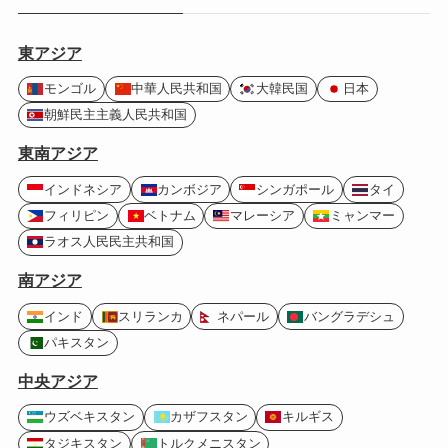
東アジア
モンゴル
中華人民共和国
大韓民国
日本
朝鮮民主主義人民共和国
東南アジア
インドネシア
カンボジア
シンガポール
タイ
フィリピン
ベトナム
マレーシア
ミャンマー
ラオス人民民主共和国
南アジア
インド
スリランカ
ネパール
バングラデシュ
パキスタン
中央アジア
ウズベキスタン
カザフスタン
キルギス
タジキスタン
トルクメニスタン