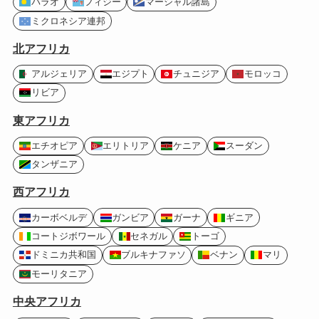
パラオ
フィジー
マーシャル諸島
ミクロネシア連邦
北アフリカ
アルジェリア
エジプト
チュニジア
モロッコ
リビア
東アフリカ
エチオピア
エリトリア
ケニア
スーダン
タンザニア
西アフリカ
カーボベルデ
ガンビア
ガーナ
ギニア
コートジボワール
セネガル
トーゴ
ドミニカ共和国
ブルキナファソ
ベナン
マリ
モーリタニア
中央アフリカ