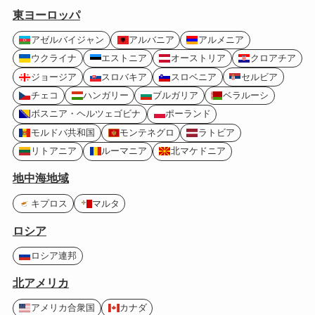
東ヨーロッパ
アゼルバイジャン
アルバニア
アルメニア
ウクライナ
エストニア
オーストリア
クロアチア
ジョージア
スロバキア
スロベニア
セルビア
チェコ
ハンガリー
ブルガリア
ベラルーシ
ボスニア・ヘルツェゴビナ
ポーランド
モルドバ共和国
モンテネグロ
ラトビア
リトアニア
ルーマニア
北マケドニア
地中海地域
キプロス
マルタ
ロシア
ロシア連邦
北アメリカ
アメリカ合衆国
カナダ