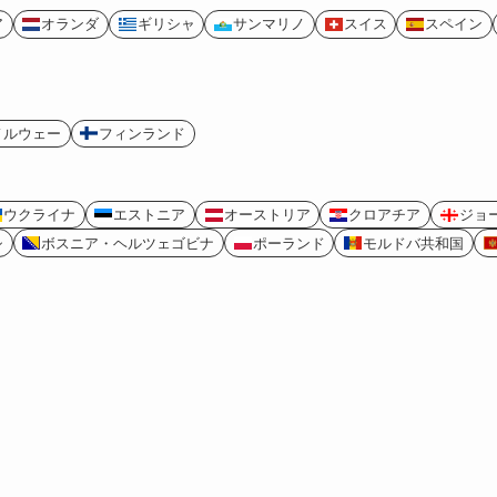
ア
オランダ
ギリシャ
サンマリノ
スイス
スペイン
ノルウェー
フィンランド
ウクライナ
エストニア
オーストリア
クロアチア
ジョ
シ
ボスニア・ヘルツェゴビナ
ポーランド
モルドバ共和国