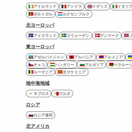
アイルランド
アンドラ
イギリス
イタリ
ポルトガル
ルクセンブルク
北ヨーロッパ
アイスランド
スウェーデン
デンマーク
東ヨーロッパ
アゼルバイジャン
アルバニア
アルメニア
チェコ
ハンガリー
ブルガリア
ベラルー
ルーマニア
北マケドニア
地中海地域
キプロス
マルタ
ロシア
ロシア連邦
北アメリカ