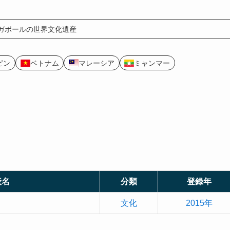
ガポールの世界文化遺産
ピン
ベトナム
マレーシア
ミャンマー
産名
分類
登録年
文化
2015年