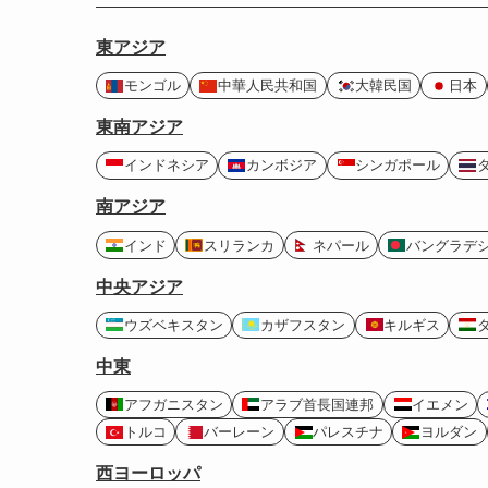
東アジア
モンゴル
中華人民共和国
大韓民国
日本
東南アジア
インドネシア
カンボジア
シンガポール
南アジア
インド
スリランカ
ネパール
バングラデ
中央アジア
ウズベキスタン
カザフスタン
キルギス
中東
アフガニスタン
アラブ首長国連邦
イエメン
トルコ
バーレーン
パレスチナ
ヨルダン
西ヨーロッパ