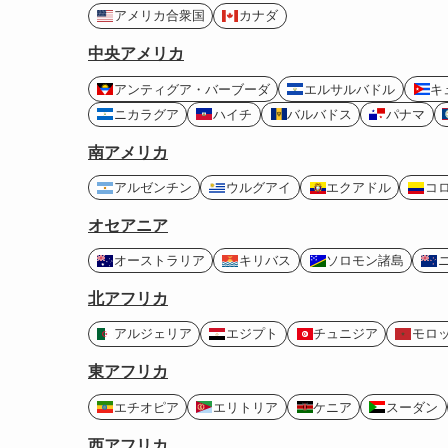
アメリカ合衆国
カナダ
中央アメリカ
アンティグア・バーブーダ
エルサルバドル
キ
ニカラグア
ハイチ
バルバドス
パナマ
南アメリカ
アルゼンチン
ウルグアイ
エクアドル
コ
オセアニア
オーストラリア
キリバス
ソロモン諸島
北アフリカ
アルジェリア
エジプト
チュニジア
モロ
東アフリカ
エチオピア
エリトリア
ケニア
スーダン
西アフリカ