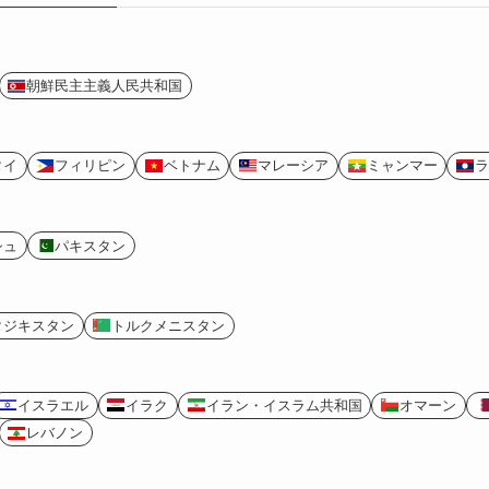
朝鮮民主主義人民共和国
タイ
フィリピン
ベトナム
マレーシア
ミャンマー
ラ
シュ
パキスタン
タジキスタン
トルクメニスタン
イスラエル
イラク
イラン・イスラム共和国
オマーン
レバノン