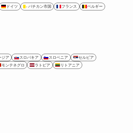
ドイツ
バチカン市国
フランス
ベルギー
ージア
スロバキア
スロベニア
セルビア
モンテネグロ
ラトビア
リトアニア