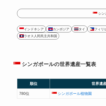
シン
インドネシア
カンボジア
タイ
フィリ
ラオス人民民主共和国
シンガポールの
世界遺産
一覧表
順位
世界遺
780位
シンガポール植物園