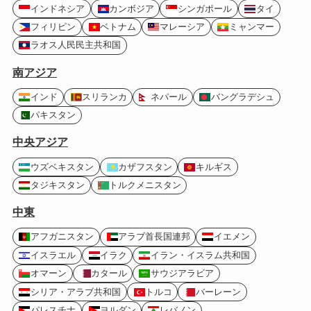
インドネシア
カンボジア
シンガポール
タイ
フィリピン
ベトナム
マレーシア
ミャンマー
ラオス人民民主共和国
南アジア
インド
スリランカ
ネパール
バングラデシュ
パキスタン
中央アジア
ウズベキスタン
カザフスタン
キルギス
タジキスタン
トルクメニスタン
中東
アフガニスタン
アラブ首長国連邦
イエメン
イスラエル
イラク
イラン・イスラム共和国
オマーン
カタール
サウジアラビア
シリア・アラブ共和国
トルコ
バーレーン
パレスチナ
ヨルダン
レバノン