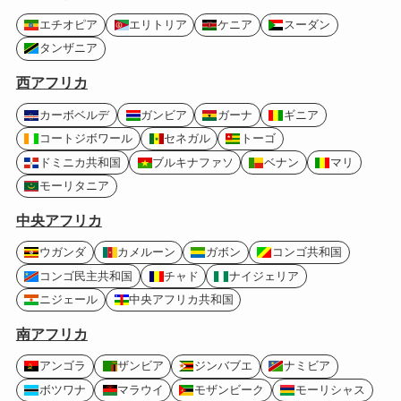
エチオピア
エリトリア
ケニア
スーダン
タンザニア
西アフリカ
カーボベルデ
ガンビア
ガーナ
ギニア
コートジボワール
セネガル
トーゴ
ドミニカ共和国
ブルキナファソ
ベナン
マリ
モーリタニア
中央アフリカ
ウガンダ
カメルーン
ガボン
コンゴ共和国
コンゴ民主共和国
チャド
ナイジェリア
ニジェール
中央アフリカ共和国
南アフリカ
アンゴラ
ザンビア
ジンバブエ
ナミビア
ボツワナ
マラウイ
モザンビーク
モーリシャス