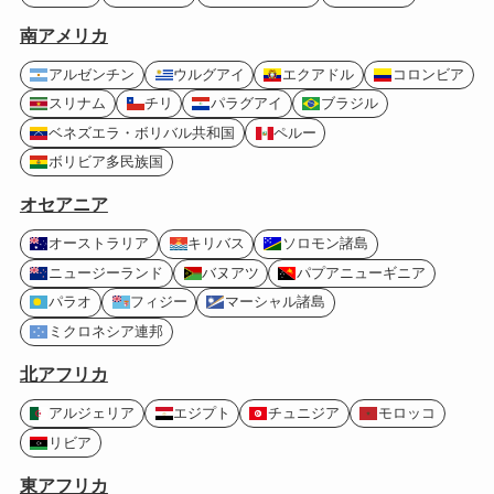
南アメリカ
アルゼンチン
ウルグアイ
エクアドル
コロンビア
スリナム
チリ
パラグアイ
ブラジル
ベネズエラ・ボリバル共和国
ペルー
ボリビア多民族国
オセアニア
オーストラリア
キリバス
ソロモン諸島
ニュージーランド
バヌアツ
パプアニューギニア
パラオ
フィジー
マーシャル諸島
ミクロネシア連邦
北アフリカ
アルジェリア
エジプト
チュニジア
モロッコ
リビア
東アフリカ