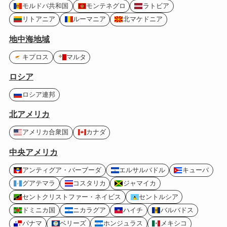
モルドバ共和国
モンテネグロ
ラトビア
リトアニア
ルーマニア
北マケドニア
地中海地域
キプロス
マルタ
ロシア
ロシア連邦
北アメリカ
アメリカ合衆国
カナダ
中央アメリカ
アンティグア・バーブーダ
エルサルバドル
キューバ
グアテマラ
コスタリカ
ジャマイカ
セントクリストファー・ネイビス
セントルシア
ドミニカ国
ニカラグア
ハイチ
バルバドス
パナマ
ベリーズ
ホンジュラス
メキシコ