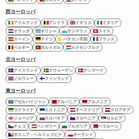
西ヨーロッパ
アイルランド
アンドラ
イギリス
イタリア
オランダ
ギリシャ
サンマリノ
スイス
スペイン
ドイツ
バチカン市国
フランス
ベルギー
ポルトガル
ルクセンブルク
北ヨーロッパ
アイスランド
スウェーデン
デンマーク
ノルウェー
フィンランド
東ヨーロッパ
アゼルバイジャン
アルバニア
アルメニア
ウクライナ
エストニア
オーストリア
クロアチア
ジョージア
スロバキア
スロベニア
セルビア
チェコ
ハンガリー
ブルガリア
ベラルーシ
ボスニア・ヘルツェゴビナ
ポーランド