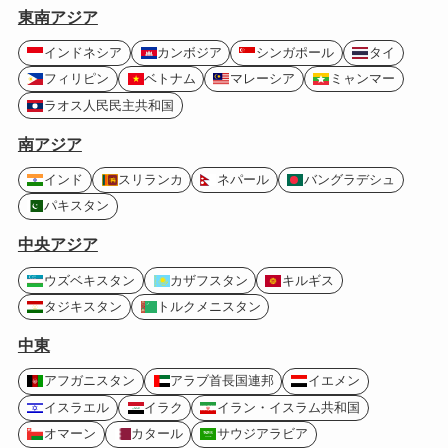
東南アジア
インドネシア
カンボジア
シンガポール
タイ
フィリピン
ベトナム
マレーシア
ミャンマー
ラオス人民民主共和国
南アジア
インド
スリランカ
ネパール
バングラデシュ
パキスタン
中央アジア
ウズベキスタン
カザフスタン
キルギス
タジキスタン
トルクメニスタン
中東
アフガニスタン
アラブ首長国連邦
イエメン
イスラエル
イラク
イラン・イスラム共和国
オマーン
カタール
サウジアラビア