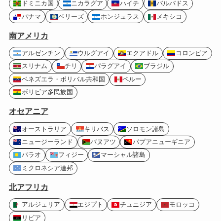
ドミニカ国
ニカラグア
ハイチ
バルバドス
パナマ
ベリーズ
ホンジュラス
メキシコ
南アメリカ
アルゼンチン
ウルグアイ
エクアドル
コロンビア
スリナム
チリ
パラグアイ
ブラジル
ベネズエラ・ボリバル共和国
ペルー
ボリビア多民族国
オセアニア
オーストラリア
キリバス
ソロモン諸島
ニュージーランド
バヌアツ
パプアニューギニア
パラオ
フィジー
マーシャル諸島
ミクロネシア連邦
北アフリカ
アルジェリア
エジプト
チュニジア
モロッコ
リビア