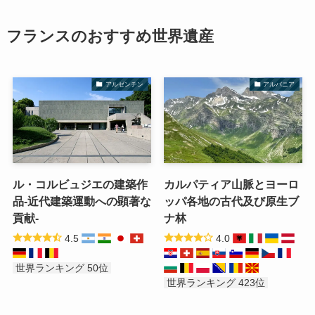
フランスのおすすめ世界遺産
アルゼンチン
アルバニア
ル・コルビュジエの建築作
カルパティア山脈とヨーロ
品-近代建築運動への顕著な
ッパ各地の古代及び原生ブ
貢献-
ナ林
4.5
4.0
世界ランキング 50位
世界ランキング 423位