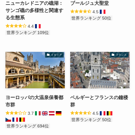
ニューカレドニアの礁湖：
ブールジュ大聖堂
サンゴ礁の多様性と関連す
4.5
る生態系
世界ランキング 50位
4.4
世界ランキング 109位
イタリア
フランス
ヨーロッパの大温泉保養都
ベルギーとフランスの鐘楼
市群
群
3.7
4.5
世界ランキング 50位
世界ランキング 694位