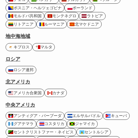
ボスニア・ヘルツェゴビナ
ポーランド
モルドバ共和国
モンテネグロ
ラトビア
リトアニア
ルーマニア
北マケドニア
地中海地域
キプロス
マルタ
ロシア
ロシア連邦
北アメリカ
アメリカ合衆国
カナダ
中央アメリカ
アンティグア・バーブーダ
エルサルバドル
キューバ
グアテマラ
コスタリカ
ジャマイカ
セントクリストファー・ネイビス
セントルシア