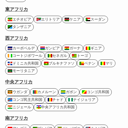
東アフリカ
エチオピア
エリトリア
ケニア
スーダン
タンザニア
西アフリカ
カーボベルデ
ガンビア
ガーナ
ギニア
コートジボワール
セネガル
トーゴ
ドミニカ共和国
ブルキナファソ
ベナン
マリ
モーリタニア
中央アフリカ
ウガンダ
カメルーン
ガボン
コンゴ共和国
コンゴ民主共和国
チャド
ナイジェリア
ニジェール
中央アフリカ共和国
南アフリカ