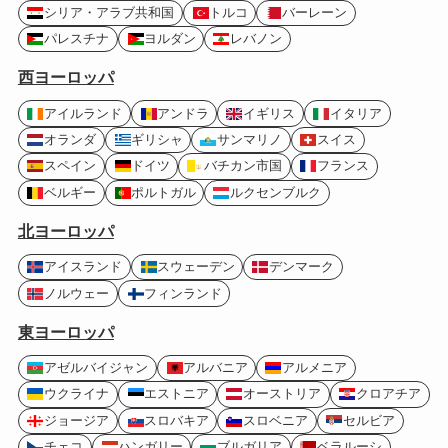
シリア・アラブ共和国
トルコ
バーレーン
パレスチナ
ヨルダン
レバノン
西ヨーロッパ
アイルランド
アンドラ
イギリス
イタリア
オランダ
ギリシャ
サンマリノ
スイス
スペイン
ドイツ
バチカン市国
フランス
ベルギー
ポルトガル
ルクセンブルク
北ヨーロッパ
アイスランド
スウェーデン
デンマーク
ノルウェー
フィンランド
東ヨーロッパ
アゼルバイジャン
アルバニア
アルメニア
ウクライナ
エストニア
オーストリア
クロアチア
ジョージア
スロバキア
スロベニア
セルビア
チェコ
ハンガリー
ブルガリア
ベラルーシ