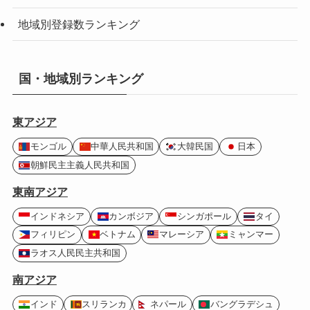
地域別登録数ランキング
国・地域別ランキング
東アジア
モンゴル
中華人民共和国
大韓民国
日本
朝鮮民主主義人民共和国
東南アジア
インドネシア
カンボジア
シンガポール
タイ
フィリピン
ベトナム
マレーシア
ミャンマー
ラオス人民民主共和国
南アジア
インド
スリランカ
ネパール
バングラデシュ