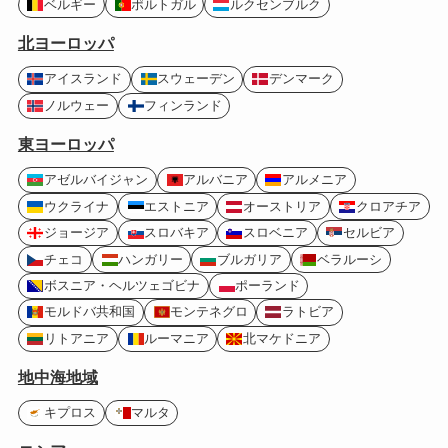
ベルギー
ポルトガル
ルクセンブルク
北ヨーロッパ
アイスランド
スウェーデン
デンマーク
ノルウェー
フィンランド
東ヨーロッパ
アゼルバイジャン
アルバニア
アルメニア
ウクライナ
エストニア
オーストリア
クロアチア
ジョージア
スロバキア
スロベニア
セルビア
チェコ
ハンガリー
ブルガリア
ベラルーシ
ボスニア・ヘルツェゴビナ
ポーランド
モルドバ共和国
モンテネグロ
ラトビア
リトアニア
ルーマニア
北マケドニア
地中海地域
キプロス
マルタ