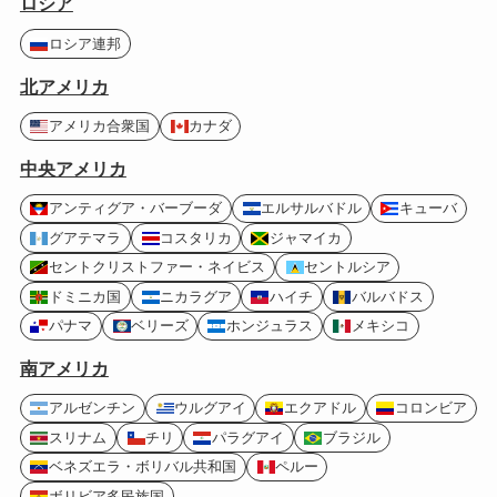
ロシア
ロシア連邦
北アメリカ
アメリカ合衆国
カナダ
中央アメリカ
アンティグア・バーブーダ
エルサルバドル
キューバ
グアテマラ
コスタリカ
ジャマイカ
セントクリストファー・ネイビス
セントルシア
ドミニカ国
ニカラグア
ハイチ
バルバドス
パナマ
ベリーズ
ホンジュラス
メキシコ
南アメリカ
アルゼンチン
ウルグアイ
エクアドル
コロンビア
スリナム
チリ
パラグアイ
ブラジル
ベネズエラ・ボリバル共和国
ペルー
ボリビア多民族国