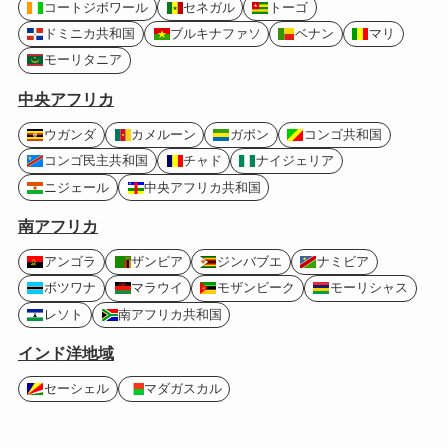
コートジボワール
セネガル
トーゴ
ドミニカ共和国
ブルキナファソ
ベナン
マリ
モーリタニア
中央アフリカ
ウガンダ
カメルーン
ガボン
コンゴ共和国
コンゴ民主共和国
チャド
ナイジェリア
ニジェール
中央アフリカ共和国
南アフリカ
アンゴラ
ザンビア
ジンバブエ
ナミビア
ボツワナ
マラウイ
モザンビーク
モーリシャス
レソト
南アフリカ共和国
インド洋地域
セーシェル
マダガスカル