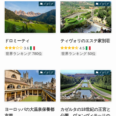
イタリア
イタリア
ドロミーティ
ティヴォリのエステ家別荘
3.6
4.5
世界ランキング 780位
世界ランキング 50位
イタリア
イタリア
ヨーロッパの大温泉保養都
カゼルタの18世紀の王宮と
市群
公園、ヴァンヴィテッリの