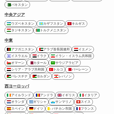
パキスタン
中央アジア
ウズベキスタン
カザフスタン
キルギス
タジキスタン
トルクメニスタン
中東
アフガニスタン
アラブ首長国連邦
イエメン
イスラエル
イラク
イラン・イスラム共和国
オマーン
カタール
サウジアラビア
シリア・アラブ共和国
トルコ
バーレーン
パレスチナ
ヨルダン
レバノン
西ヨーロッパ
アイルランド
アンドラ
イギリス
イタリア
オランダ
ギリシャ
サンマリノ
スイス
スペイン
ドイツ
バチカン市国
フランス