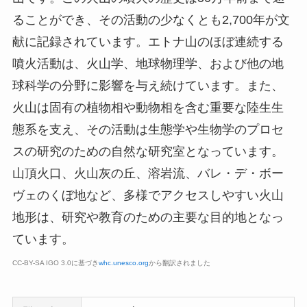
ることができ、その活動の少なくとも2,700年が文
献に記録されています。エトナ山のほぼ連続する
噴火活動は、火山学、地球物理学、および他の地
球科学の分野に影響を与え続けています。また、
火山は固有の植物相や動物相を含む重要な陸生生
態系を支え、その活動は生態学や生物学のプロセ
スの研究のための自然な研究室となっています。
山頂火口、火山灰の丘、溶岩流、バレ・デ・ボー
ヴェのくぼ地など、多様でアクセスしやすい火山
地形は、研究や教育のための主要な目的地となっ
ています。
CC-BY-SA IGO 3.0に基づき
whc.unesco.org
から翻訳されました