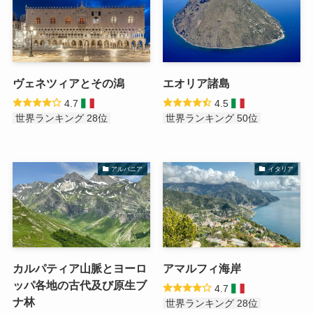
ヴェネツィアとその潟
エオリア諸島
4.7
4.5
世界ランキング 28位
世界ランキング 50位
アルバニア
イタリア
カルパティア山脈とヨーロ
アマルフィ海岸
ッパ各地の古代及び原生ブ
4.7
ナ林
世界ランキング 28位