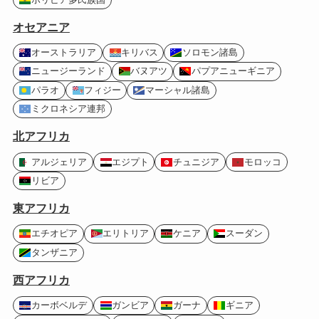
オセアニア
オーストラリア
キリバス
ソロモン諸島
ニュージーランド
バヌアツ
パプアニューギニア
パラオ
フィジー
マーシャル諸島
ミクロネシア連邦
北アフリカ
アルジェリア
エジプト
チュニジア
モロッコ
リビア
東アフリカ
エチオピア
エリトリア
ケニア
スーダン
タンザニア
西アフリカ
カーボベルデ
ガンビア
ガーナ
ギニア