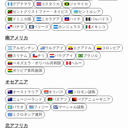
グアテマラ
コスタリカ
ジャマイカ
セントクリストファー・ネイビス
セントルシア
ドミニカ国
ニカラグア
ハイチ
バルバドス
パナマ
ベリーズ
ホンジュラス
メキシコ
南アメリカ
アルゼンチン
ウルグアイ
エクアドル
コロンビア
スリナム
チリ
パラグアイ
ブラジル
ベネズエラ・ボリバル共和国
ペルー
ボリビア多民族国
オセアニア
オーストラリア
キリバス
ソロモン諸島
ニュージーランド
バヌアツ
パプアニューギニア
パラオ
フィジー
マーシャル諸島
ミクロネシア連邦
北アフリカ