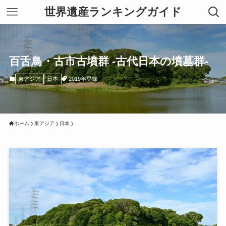
世界遺産ランキングガイド
百舌鳥・古市古墳群 -古代日本の墳墓群-
2019年登録
東アジア
日本
ホーム
東アジア
日本