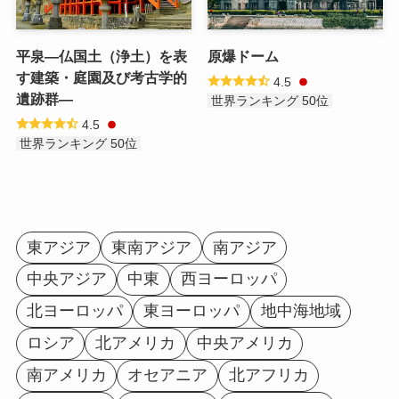
平泉―仏国土（浄土）を表
原爆ドーム
す建築・庭園及び考古学的
4.5
遺跡群―
世界ランキング 50位
4.5
世界ランキング 50位
東アジア
東南アジア
南アジア
中央アジア
中東
西ヨーロッパ
北ヨーロッパ
東ヨーロッパ
地中海地域
ロシア
北アメリカ
中央アメリカ
南アメリカ
オセアニア
北アフリカ