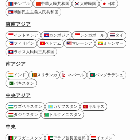
モンゴル
中華人民共和国
大韓民国
日本
朝鮮民主主義人民共和国
東南アジア
インドネシア
カンボジア
シンガポール
タイ
フィリピン
ベトナム
マレーシア
ミャンマー
ラオス人民民主共和国
南アジア
インド
スリランカ
ネパール
バングラデシュ
パキスタン
中央アジア
ウズベキスタン
カザフスタン
キルギス
タジキスタン
トルクメニスタン
中東
アフガニスタン
アラブ首長国連邦
イエメン