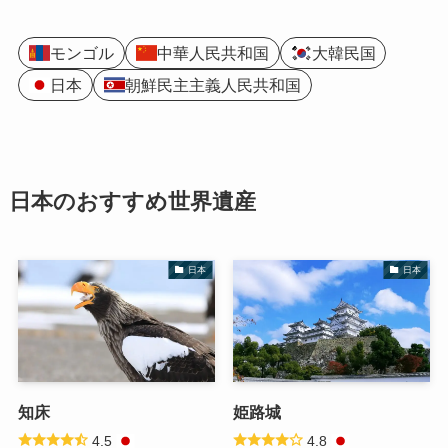
モンゴル
中華人民共和国
大韓民国
日本
朝鮮民主主義人民共和国
日本のおすすめ世界遺産
日本
日本
知床
姫路城
4.5
4.8