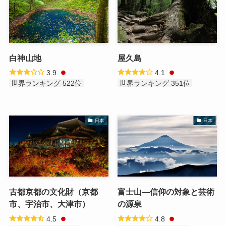
白神山地
屋久島
3.9
4.1
世界ランキング 522位
世界ランキング 351位
日本
日本
古都京都の文化財（京都
富士山―信仰の対象と芸術
市、宇治市、大津市）
の源泉
4.5
4.8