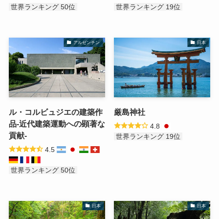
世界ランキング 50位
世界ランキング 19位
アルゼンチン
日本
ル・コルビュジエの建築作
厳島神社
品-近代建築運動への顕著な
4.8
貢献-
世界ランキング 19位
4.5
世界ランキング 50位
日本
日本