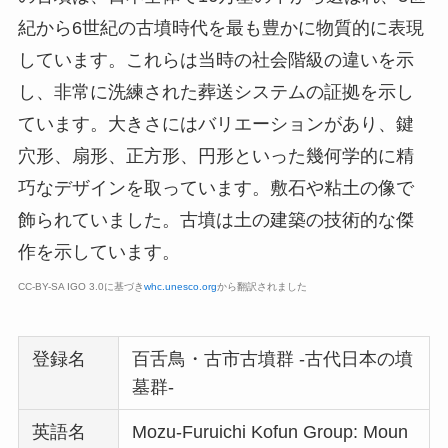
紀から6世紀の古墳時代を最も豊かに物質的に表現
しています。これらは当時の社会階級の違いを示
し、非常に洗練された葬送システムの証拠を示し
ています。大きさにはバリエーションがあり、鍵
穴形、扇形、正方形、円形といった幾何学的に精
巧なデザインを取っています。敷石や粘土の像で
飾られていました。古墳は土の建築の技術的な傑
作を示しています。
CC-BY-SA IGO 3.0に基づき
whc.unesco.org
から翻訳されました
登録名
百舌鳥・古市古墳群 -古代日本の墳
墓群-
英語名
Mozu-Furuichi Kofun Group: Moun