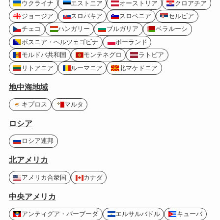
ウクライナ
エストニア
オーストリア
クロアチア
ジョージア
スロバキア
スロベニア
セルビア
チェコ
ハンガリー
ブルガリア
ベラルーシ
ボスニア・ヘルツェゴビナ
ポーランド
モルドバ共和国
モンテネグロ
ラトビア
リトアニア
ルーマニア
北マケドニア
地中海地域
キプロス
マルタ
ロシア
ロシア連邦
北アメリカ
アメリカ合衆国
カナダ
中央アメリカ
アンティグア・バーブーダ
エルサルバドル
キューバ