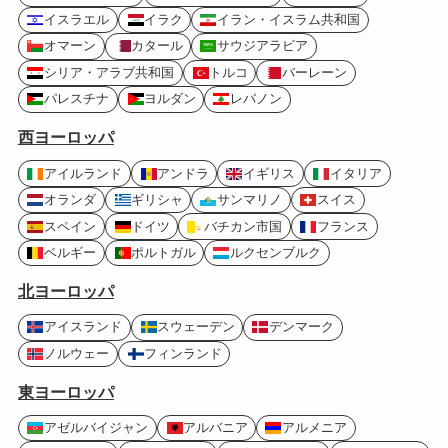
イスラエル
イラク
イラン・イスラム共和国
オマーン
カタール
サウジアラビア
シリア・アラブ共和国
トルコ
バーレーン
パレスチナ
ヨルダン
レバノン
西ヨーロッパ
アイルランド
アンドラ
イギリス
イタリア
オランダ
ギリシャ
サンマリノ
スイス
スペイン
ドイツ
バチカン市国
フランス
ベルギー
ポルトガル
ルクセンブルク
北ヨーロッパ
アイスランド
スウェーデン
デンマーク
ノルウェー
フィンランド
東ヨーロッパ
アゼルバイジャン
アルバニア
アルメニア