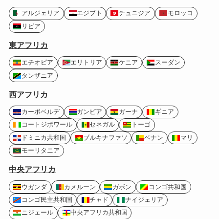
アルジェリア
エジプト
チュニジア
モロッコ
リビア
東アフリカ
エチオピア
エリトリア
ケニア
スーダン
タンザニア
西アフリカ
カーボベルデ
ガンビア
ガーナ
ギニア
コートジボワール
セネガル
トーゴ
ドミニカ共和国
ブルキナファソ
ベナン
マリ
モーリタニア
中央アフリカ
ウガンダ
カメルーン
ガボン
コンゴ共和国
コンゴ民主共和国
チャド
ナイジェリア
ニジェール
中央アフリカ共和国