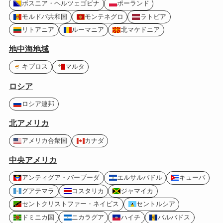
ボスニア・ヘルツェゴビナ
ポーランド
モルドバ共和国
モンテネグロ
ラトビア
リトアニア
ルーマニア
北マケドニア
地中海地域
キプロス
マルタ
ロシア
ロシア連邦
北アメリカ
アメリカ合衆国
カナダ
中央アメリカ
アンティグア・バーブーダ
エルサルバドル
キューバ
グアテマラ
コスタリカ
ジャマイカ
セントクリストファー・ネイビス
セントルシア
ドミニカ国
ニカラグア
ハイチ
バルバドス