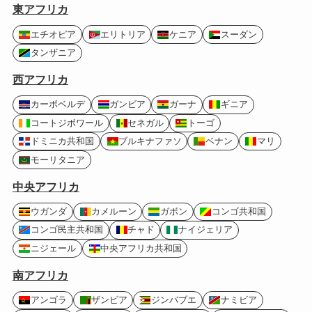
東アフリカ
エチオピア
エリトリア
ケニア
スーダン
タンザニア
西アフリカ
カーボベルデ
ガンビア
ガーナ
ギニア
コートジボワール
セネガル
トーゴ
ドミニカ共和国
ブルキナファソ
ベナン
マリ
モーリタニア
中央アフリカ
ウガンダ
カメルーン
ガボン
コンゴ共和国
コンゴ民主共和国
チャド
ナイジェリア
ニジェール
中央アフリカ共和国
南アフリカ
アンゴラ
ザンビア
ジンバブエ
ナミビア