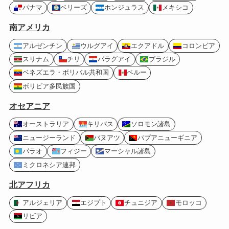
パナマ
ベリーズ
ホンジュラス
メキシコ
南アメリカ
アルゼンチン
ウルグアイ
エクアドル
コロンビア
スリナム
チリ
パラグアイ
ブラジル
ベネズエラ・ボリバル共和国
ペルー
ボリビア多民族国
オセアニア
オーストラリア
キリバス
ソロモン諸島
ニュージーランド
バヌアツ
パプアニューギニア
パラオ
フィジー
マーシャル諸島
ミクロネシア連邦
北アフリカ
アルジェリア
エジプト
チュニジア
モロッコ
リビア