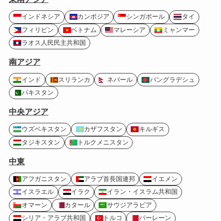
インドネシア
カンボジア
シンガポール
タイ
フィリピン
ベトナム
マレーシア
ミャンマー
ラオス人民民主共和国
南アジア
インド
スリランカ
ネパール
バングラデシュ
パキスタン
中央アジア
ウズベキスタン
カザフスタン
キルギス
タジキスタン
トルクメニスタン
中東
アフガニスタン
アラブ首長国連邦
イエメン
イスラエル
イラク
イラン・イスラム共和国
オマーン
カタール
サウジアラビア
シリア・アラブ共和国
トルコ
バーレーン