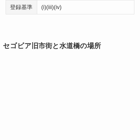
登録基準
(i)(iii)(iv)
セゴビア旧市街と水道橋の場所