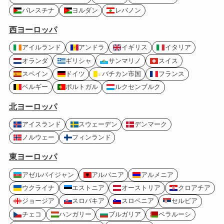
パレスチナ
ヨルダン
レバノン
西ヨーロッパ
アイルランド
アンドラ
イギリス
イタリア
オランダ
ギリシャ
サンマリノ
スイス
スペイン
ドイツ
バチカン市国
フランス
ベルギー
ポルトガル
ルクセンブルク
北ヨーロッパ
アイスランド
スウェーデン
デンマーク
ノルウェー
フィンランド
東ヨーロッパ
アゼルバイジャン
アルバニア
アルメニア
ウクライナ
エストニア
オーストリア
クロアチア
ジョージア
スロバキア
スロベニア
セルビア
チェコ
ハンガリー
ブルガリア
ベラルーシ