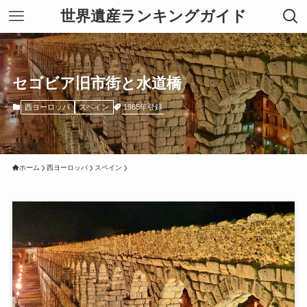
世界遺産ランキングガイド
セゴビア旧市街と水道橋
1985年登録
西ヨーロッパ
スペイン
ホーム
西ヨーロッパ
スペイン