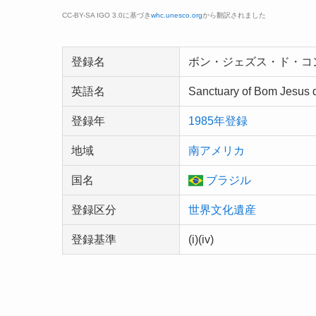
CC-BY-SA IGO 3.0に基づき
whc.unesco.org
から翻訳されました
登録名
ボン・ジェズス・ド・コ
英語名
Sanctuary of Bom Jesus
登録年
1985年登録
地域
南アメリカ
国名
ブラジル
登録区分
世界文化遺産
登録基準
(i)(iv)