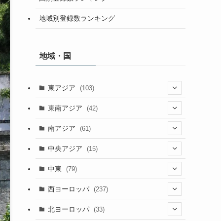
地域別登録数ランキング
地域・国
東アジア
(103)
(25)
東南アジア
(42)
(5)
(9)
南アジア
(61)
(15)
(3)
(40)
中央アジア
(15)
(56)
(1)
(8)
(5)
中東
(79)
(2)
(6)
(6)
(5)
(2)
西ヨーロッパ
(237)
(6)
(3)
(3)
(1)
(1)
北ヨーロッパ
(33)
(8)