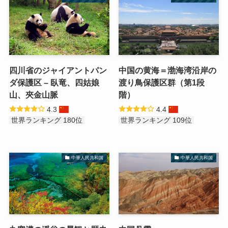
四川省のジャイアントパン
中国の黄海＝渤海湾沿岸の
ダ保護区 – 臥竜、四姑娘
渡り鳥保護区群（第1段
山、夾金山脈
階）
4.3
4.4
世界ランキング 180位
世界ランキング 109位
中華人民共和国
中華人民共和国