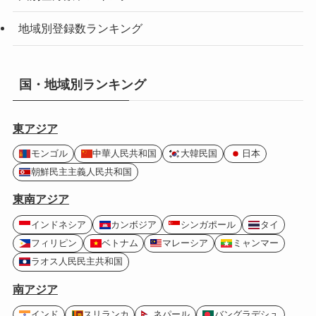
地域別登録数ランキング
国・地域別ランキング
東アジア
モンゴル
中華人民共和国
大韓民国
日本
朝鮮民主主義人民共和国
東南アジア
インドネシア
カンボジア
シンガポール
タイ
フィリピン
ベトナム
マレーシア
ミャンマー
ラオス人民民主共和国
南アジア
インド
スリランカ
ネパール
バングラデシュ