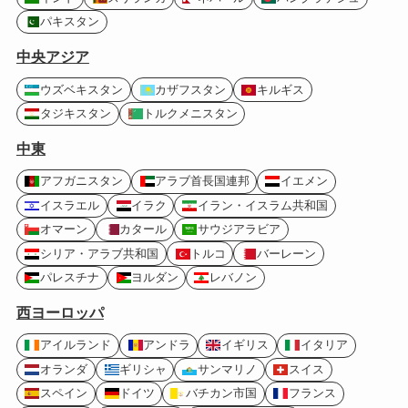
パキスタン
中央アジア
ウズベキスタン
カザフスタン
キルギス
タジキスタン
トルクメニスタン
中東
アフガニスタン
アラブ首長国連邦
イエメン
イスラエル
イラク
イラン・イスラム共和国
オマーン
カタール
サウジアラビア
シリア・アラブ共和国
トルコ
バーレーン
パレスチナ
ヨルダン
レバノン
西ヨーロッパ
アイルランド
アンドラ
イギリス
イタリア
オランダ
ギリシャ
サンマリノ
スイス
スペイン
ドイツ
バチカン市国
フランス