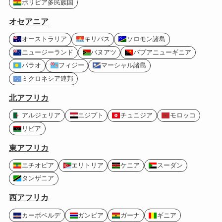
ボリビア多民族国
オセアニア
オーストラリア
キリバス
ソロモン諸島
ニュージーランド
バヌアツ
パプアニューギニア
パラオ
フィジー
マーシャル諸島
ミクロネシア連邦
北アフリカ
アルジェリア
エジプト
チュニジア
モロッコ
リビア
東アフリカ
エチオピア
エリトリア
ケニア
スーダン
タンザニア
西アフリカ
カーボベルデ
ガンビア
ガーナ
ギニア