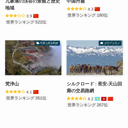
九寨溝の渓谷の景観と歴史
中国丹霞
地域
4.3
世界ランキング 180位
3.9
世界ランキング 522位
中華人民共和国
カザフスタン
梵浄山
シルクロード : 長安-天山回
廊の交易路網
4.1
世界ランキング 351位
4.2
世界ランキング 267位