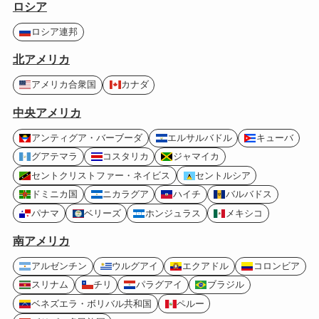
ロシア
ロシア連邦
北アメリカ
アメリカ合衆国
カナダ
中央アメリカ
アンティグア・バーブーダ
エルサルバドル
キューバ
グアテマラ
コスタリカ
ジャマイカ
セントクリストファー・ネイビス
セントルシア
ドミニカ国
ニカラグア
ハイチ
バルバドス
パナマ
ベリーズ
ホンジュラス
メキシコ
南アメリカ
アルゼンチン
ウルグアイ
エクアドル
コロンビア
スリナム
チリ
パラグアイ
ブラジル
ベネズエラ・ボリバル共和国
ペルー