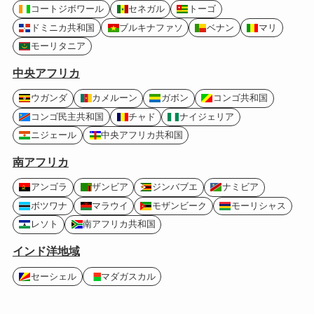
コートジボワール
セネガル
トーゴ
ドミニカ共和国
ブルキナファソ
ベナン
マリ
モーリタニア
中央アフリカ
ウガンダ
カメルーン
ガボン
コンゴ共和国
コンゴ民主共和国
チャド
ナイジェリア
ニジェール
中央アフリカ共和国
南アフリカ
アンゴラ
ザンビア
ジンバブエ
ナミビア
ボツワナ
マラウイ
モザンビーク
モーリシャス
レソト
南アフリカ共和国
インド洋地域
セーシェル
マダガスカル