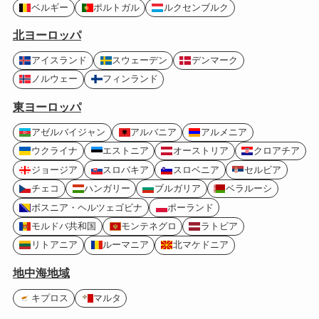
ベルギー
ポルトガル
ルクセンブルク
北ヨーロッパ
アイスランド
スウェーデン
デンマーク
ノルウェー
フィンランド
東ヨーロッパ
アゼルバイジャン
アルバニア
アルメニア
ウクライナ
エストニア
オーストリア
クロアチア
ジョージア
スロバキア
スロベニア
セルビア
チェコ
ハンガリー
ブルガリア
ベラルーシ
ボスニア・ヘルツェゴビナ
ポーランド
モルドバ共和国
モンテネグロ
ラトビア
リトアニア
ルーマニア
北マケドニア
地中海地域
キプロス
マルタ