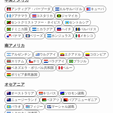
中央アメリカ
アンティグア・バーブーダ
エルサルバドル
キューバ
グアテマラ
コスタリカ
ジャマイカ
セントクリストファー・ネイビス
セントルシア
ドミニカ国
ニカラグア
ハイチ
バルバドス
パナマ
ベリーズ
ホンジュラス
メキシコ
南アメリカ
アルゼンチン
ウルグアイ
エクアドル
コロンビア
スリナム
チリ
パラグアイ
ブラジル
ベネズエラ・ボリバル共和国
ペルー
ボリビア多民族国
オセアニア
オーストラリア
キリバス
ソロモン諸島
ニュージーランド
バヌアツ
パプアニューギニア
パラオ
フィジー
マーシャル諸島