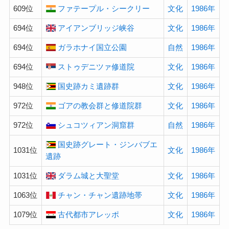
609位
ファテープル・シークリー
文化
1986年
694位
アイアンブリッジ峡谷
文化
1986年
694位
ガラホナイ国立公園
自然
1986年
694位
ストゥデニツァ修道院
文化
1986年
948位
国史跡カミ遺跡群
文化
1986年
972位
ゴアの教会群と修道院群
文化
1986年
972位
シュコツィアン洞窟群
自然
1986年
国史跡グレート・ジンバブエ
1031位
文化
1986年
遺跡
1031位
ダラム城と大聖堂
文化
1986年
1063位
チャン・チャン遺跡地帯
文化
1986年
1079位
古代都市アレッポ
文化
1986年