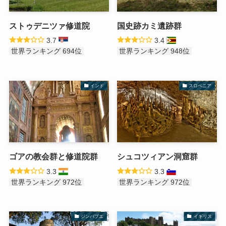
ストゥデニツァ修道院
国史跡カミ遺跡群
3.7
3.4
世界ランキング 694位
世界ランキング 948位
インド
スロベニア
ゴアの教会群と修道院群
シュコツィアン洞窟群
3.3
3.3
世界ランキング 972位
世界ランキング 972位
ジンバブエ
イギリス