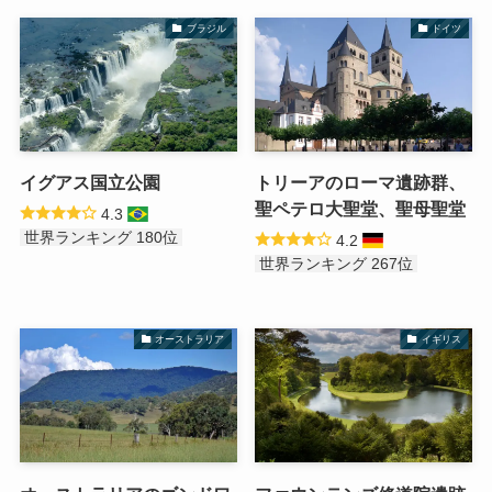
ブラジル
ドイツ
イグアス国立公園
トリーアのローマ遺跡群、
聖ペテロ大聖堂、聖母聖堂
4.3
世界ランキング 180位
4.2
世界ランキング 267位
オーストラリア
イギリス