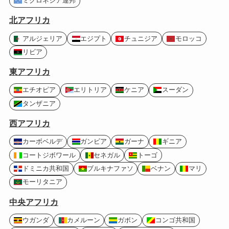
ミクロネシア連邦
北アフリカ
アルジェリア
エジプト
チュニジア
モロッコ
リビア
東アフリカ
エチオピア
エリトリア
ケニア
スーダン
タンザニア
西アフリカ
カーボベルデ
ガンビア
ガーナ
ギニア
コートジボワール
セネガル
トーゴ
ドミニカ共和国
ブルキナファソ
ベナン
マリ
モーリタニア
中央アフリカ
ウガンダ
カメルーン
ガボン
コンゴ共和国