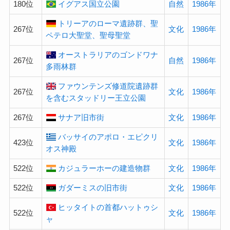
180位
イグアス国立公園
自然
1986年
トリーアのローマ遺跡群、聖
267位
文化
1986年
ペテロ大聖堂、聖母聖堂
オーストラリアのゴンドワナ
267位
自然
1986年
多雨林群
ファウンテンズ修道院遺跡群
267位
文化
1986年
を含むスタッドリー王立公園
267位
サナア旧市街
文化
1986年
バッサイのアポロ・エピクリ
423位
文化
1986年
オス神殿
522位
カジュラーホーの建造物群
文化
1986年
522位
ガダーミスの旧市街
文化
1986年
ヒッタイトの首都ハットゥシ
522位
文化
1986年
ャ