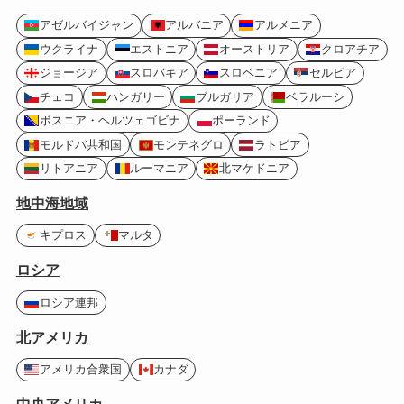
アゼルバイジャン
アルバニア
アルメニア
ウクライナ
エストニア
オーストリア
クロアチア
ジョージア
スロバキア
スロベニア
セルビア
チェコ
ハンガリー
ブルガリア
ベラルーシ
ボスニア・ヘルツェゴビナ
ポーランド
モルドバ共和国
モンテネグロ
ラトビア
リトアニア
ルーマニア
北マケドニア
地中海地域
キプロス
マルタ
ロシア
ロシア連邦
北アメリカ
アメリカ合衆国
カナダ