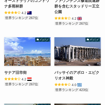
オーストラリアのゴンドワ
ファウンテンズ修道院遺跡
ナ多雨林群
群を含むスタッドリー王立
公園
4.2
世界ランキング 267位
4.2
世界ランキング 267位
イエメン
ギリシャ
サナア旧市街
バッサイのアポロ・エピク
リオス神殿
4.2
世界ランキング 267位
4.0
世界ランキング 423位