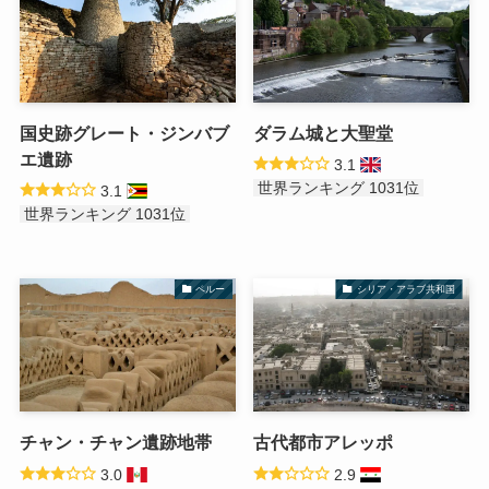
国史跡グレート・ジンバブ
ダラム城と大聖堂
エ遺跡
3.1
世界ランキング 1031位
3.1
世界ランキング 1031位
ペルー
シリア・アラブ共和国
チャン・チャン遺跡地帯
古代都市アレッポ
3.0
2.9