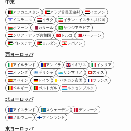
中東
アフガニスタン
アラブ首長国連邦
イエメン
イスラエル
イラク
イラン・イスラム共和国
オマーン
カタール
サウジアラビア
シリア・アラブ共和国
トルコ
バーレーン
パレスチナ
ヨルダン
レバノン
西ヨーロッパ
アイルランド
アンドラ
イギリス
イタリア
オランダ
ギリシャ
サンマリノ
スイス
スペイン
ドイツ
バチカン市国
フランス
ベルギー
ポルトガル
ルクセンブルク
北ヨーロッパ
アイスランド
スウェーデン
デンマーク
ノルウェー
フィンランド
東ヨーロッパ