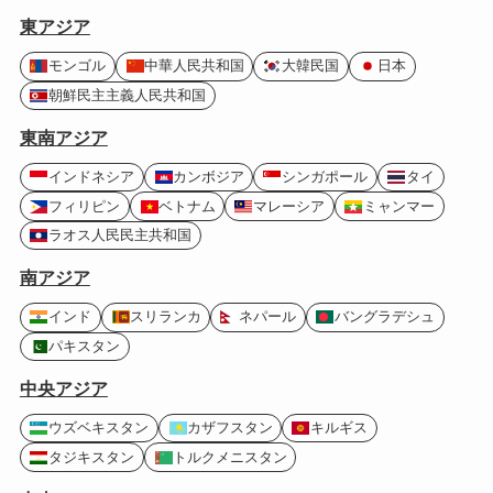
東アジア
モンゴル
中華人民共和国
大韓民国
日本
朝鮮民主主義人民共和国
東南アジア
インドネシア
カンボジア
シンガポール
タイ
フィリピン
ベトナム
マレーシア
ミャンマー
ラオス人民民主共和国
南アジア
インド
スリランカ
ネパール
バングラデシュ
パキスタン
中央アジア
ウズベキスタン
カザフスタン
キルギス
タジキスタン
トルクメニスタン