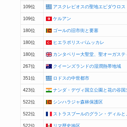
109位
アスクレピオスの聖地エピダウロス
109位
ケルアン
180位
ゴールの旧市街と要塞
180位
ヒエラポリス-パムッカレ
180位
カンタベリー大聖堂、聖オーガステ
267位
クイーンズランドの湿潤熱帯地域
351位
ロドスの中世都市
423位
ナンダ・デヴィ国立公園と花の谷国
522位
シンハラジャ森林保護区
522位
ストラスブールのグラン・ディルと
522位
リマ歴史地区