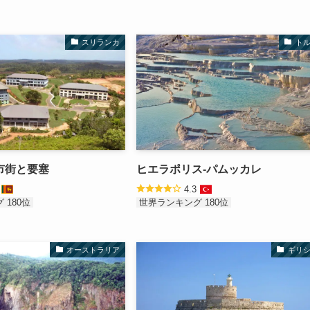
スリランカ
ト
市街と要塞
ヒエラポリス-パムッカレ
3
4.3
 180位
世界ランキング 180位
オーストラリア
ギリ