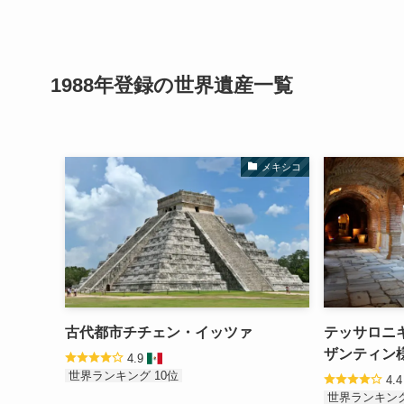
1988年登録の
世界遺産
一覧
メキシコ
古代都市チチェン・イッツァ
テッサロニ
ザンティン
4.9
世界ランキング 10位
4.
世界ランキング