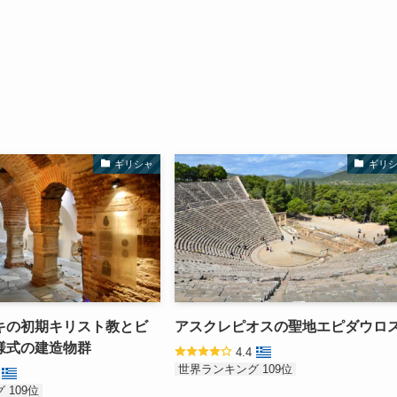
ギリシャ
ギリ
キの初期キリスト教とビ
アスクレピオスの聖地エピダウロ
様式の建造物群
4.4
世界ランキング 109位
4
 109位