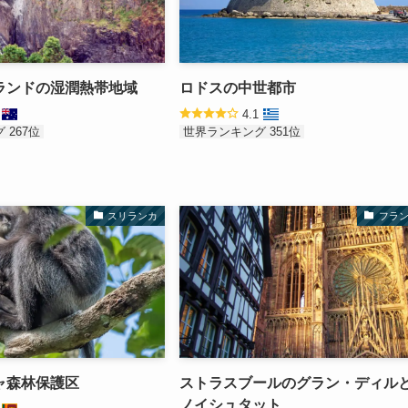
ランドの湿潤熱帯地域
ロドスの中世都市
2
4.1
 267位
世界ランキング 351位
スリランカ
フラ
ャ森林保護区
ストラスブールのグラン・ディル
ノイシュタット