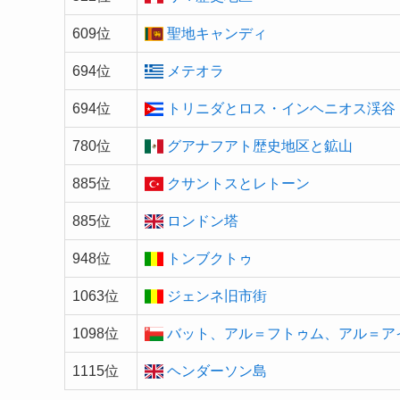
609位
聖地キャンディ
694位
メテオラ
694位
トリニダとロス・インヘニオス渓谷
780位
グアナフアト歴史地区と鉱山
885位
クサントスとレトーン
885位
ロンドン塔
948位
トンブクトゥ
1063位
ジェンネ旧市街
1098位
バット、アル＝フトゥム、アル＝ア
1115位
ヘンダーソン島