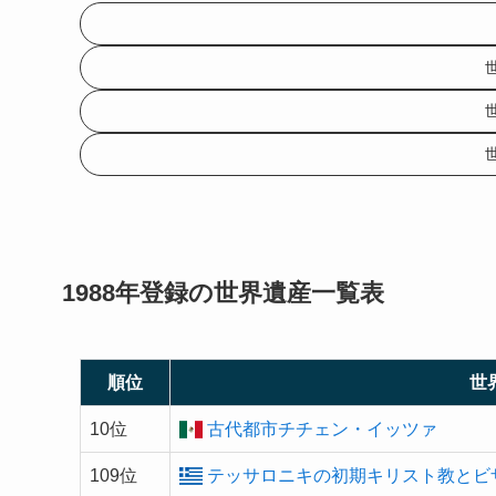
1988年登録の
世界遺産
一覧表
順位
世
10位
古代都市チチェン・イッツァ
109位
テッサロニキの初期キリスト教とビ