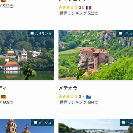
9
 522位
3.9
世界ランキング 522位
スリランカ
ギリ
ディ
メテオラ
8
3.7
 609位
世界ランキング 694位
メキシコ
ト