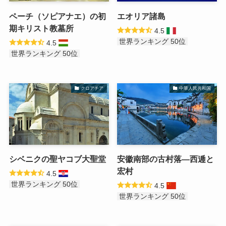
ペーチ（ソピアナエ）の初
エオリア諸島
期キリスト教墓所
4.5
世界ランキング 50位
4.5
世界ランキング 50位
クロアチア
中華人民共和国
シベニクの聖ヤコブ大聖堂
安徽南部の古村落—西逓と
宏村
4.5
世界ランキング 50位
4.5
世界ランキング 50位