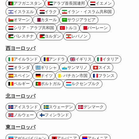
アフガニスタン
アラブ首長国連邦
イエメン
イスラエル
イラク
イラン・イスラム共和国
オマーン
カタール
サウジアラビア
シリア・アラブ共和国
トルコ
バーレーン
パレスチナ
ヨルダン
レバノン
西ヨーロッパ
アイルランド
アンドラ
イギリス
イタリア
オランダ
ギリシャ
サンマリノ
スイス
スペイン
ドイツ
バチカン市国
フランス
ベルギー
ポルトガル
ルクセンブルク
北ヨーロッパ
アイスランド
スウェーデン
デンマーク
ノルウェー
フィンランド
東ヨーロッパ
アゼルバイジャン
アルバニア
アルメニア