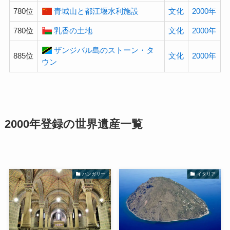
780位
青城山と都江堰水利施設
文化
2000年
780位
乳香の土地
文化
2000年
ザンジバル島のストーン・タ
885位
文化
2000年
ウン
2000年登録の
世界遺産
一覧
ハンガリー
イタリア