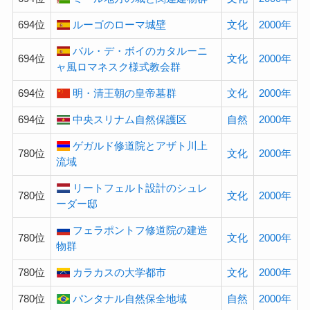
694位
ルーゴのローマ城壁
文化
2000年
バル・デ・ボイのカタルーニ
694位
文化
2000年
ャ風ロマネスク様式教会群
694位
明・清王朝の皇帝墓群
文化
2000年
694位
中央スリナム自然保護区
自然
2000年
ゲガルド修道院とアザト川上
780位
文化
2000年
流域
リートフェルト設計のシュレ
780位
文化
2000年
ーダー邸
フェラポントフ修道院の建造
780位
文化
2000年
物群
780位
カラカスの大学都市
文化
2000年
780位
パンタナル自然保全地域
自然
2000年