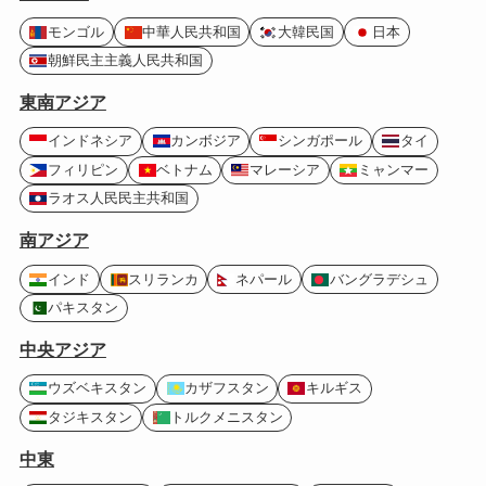
モンゴル
中華人民共和国
大韓民国
日本
朝鮮民主主義人民共和国
東南アジア
インドネシア
カンボジア
シンガポール
タイ
フィリピン
ベトナム
マレーシア
ミャンマー
ラオス人民民主共和国
南アジア
インド
スリランカ
ネパール
バングラデシュ
パキスタン
中央アジア
ウズベキスタン
カザフスタン
キルギス
タジキスタン
トルクメニスタン
中東