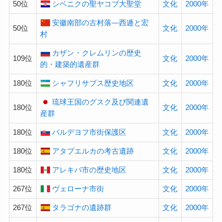
50位
シベニクの聖ヤコブ大聖堂
文化
2000年
安徽南部の古村落—西逓と宏
50位
文化
2000年
村
カザン・クレムリンの歴史
109位
文化
2000年
的・建築的遺産群
180位
シャフリサブス歴史地区
文化
2000年
琉球王国のグスク及び関連遺
180位
文化
2000年
産群
180位
バルデヨフ市街保護区
文化
2000年
180位
アタプエルカの考古遺跡
文化
2000年
180位
アレキパ市の歴史地区
文化
2000年
267位
ヴェローナ市街
文化
2000年
267位
タラゴナの遺跡群
文化
2000年