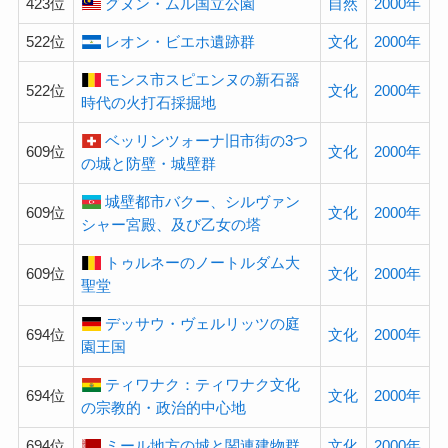
423位
グヌン・ムル国立公園
自然
2000年
522位
レオン・ビエホ遺跡群
文化
2000年
モンス市スピエンヌの新石器
522位
文化
2000年
時代の火打石採掘地
ベッリンツォーナ旧市街の3つ
609位
文化
2000年
の城と防壁・城壁群
城壁都市バクー、シルヴァン
609位
文化
2000年
シャー宮殿、及び乙女の塔
トゥルネーのノートルダム大
609位
文化
2000年
聖堂
デッサウ・ヴェルリッツの庭
694位
文化
2000年
園王国
ティワナク：ティワナク文化
694位
文化
2000年
の宗教的・政治的中心地
694位
ミール地方の城と関連建物群
文化
2000年