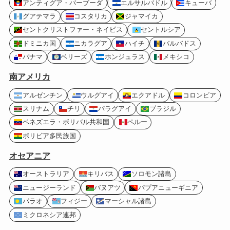
アンティグア・バーブーダ
エルサルバドル
キューバ
グアテマラ
コスタリカ
ジャマイカ
セントクリストファー・ネイビス
セントルシア
ドミニカ国
ニカラグア
ハイチ
バルバドス
パナマ
ベリーズ
ホンジュラス
メキシコ
南アメリカ
アルゼンチン
ウルグアイ
エクアドル
コロンビア
スリナム
チリ
パラグアイ
ブラジル
ベネズエラ・ボリバル共和国
ペルー
ボリビア多民族国
オセアニア
オーストラリア
キリバス
ソロモン諸島
ニュージーランド
バヌアツ
パプアニューギニア
パラオ
フィジー
マーシャル諸島
ミクロネシア連邦