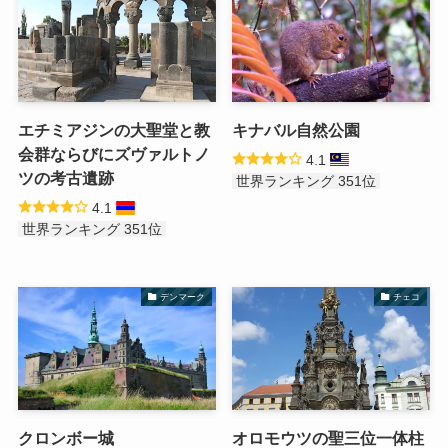
エチミアジンの大聖堂と教
キナバル自然公園
会群ならびにズヴァルトノ
4.1
ツの考古遺跡
世界ランキング 351位
4.1
世界ランキング 351位
デンマーク
チェコ
クロンボー城
オロモウツの聖三位一体柱