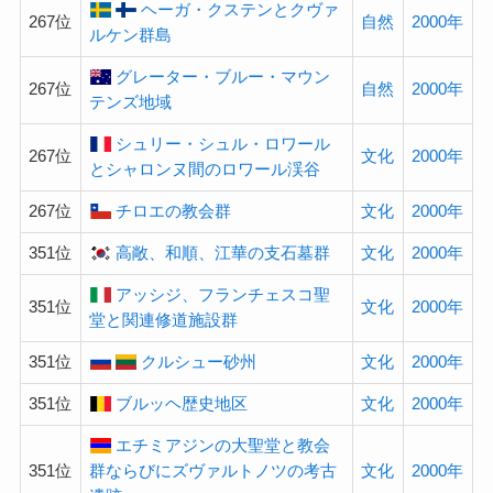
ヘーガ・クステンとクヴァ
267位
自然
2000年
ルケン群島
グレーター・ブルー・マウン
267位
自然
2000年
テンズ地域
シュリー・シュル・ロワール
267位
文化
2000年
とシャロンヌ間のロワール渓谷
267位
チロエの教会群
文化
2000年
351位
高敞、和順、江華の支石墓群
文化
2000年
アッシジ、フランチェスコ聖
351位
文化
2000年
堂と関連修道施設群
351位
クルシュー砂州
文化
2000年
351位
ブルッヘ歴史地区
文化
2000年
エチミアジンの大聖堂と教会
351位
群ならびにズヴァルトノツの考古
文化
2000年