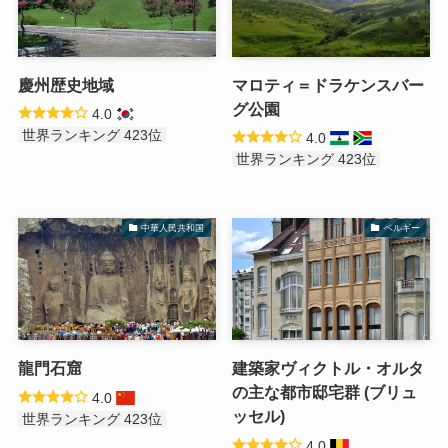
慶州歴史地域
マロティ＝ドラケンスバー
グ公園
4.0
世界ランキング 423位
4.0
世界ランキング 423位
中華人民共和国
ベルギー
龍門石窟
建築家ヴィクトル・オルタ
の主な都市邸宅群 (ブリュ
4.0
ッセル)
世界ランキング 423位
4.0