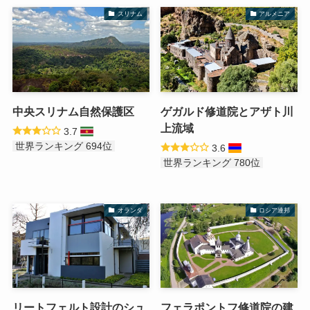
スリナム
アルメニア
中央スリナム自然保護区
ゲガルド修道院とアザト川
上流域
3.7
世界ランキング 694位
3.6
世界ランキング 780位
オランダ
ロシア連邦
リートフェルト設計のシュ
フェラポントフ修道院の建