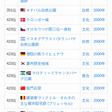
遺跡
351位
キナバル自然公園
自然
2000年
423位
クロンボー城
文化
2000年
423位
オロモウツの聖三位一体柱
文化
2000年
イスキグアラスト/タランパヤ
423位
自然
2000年
自然公園群
423位
僧院の島ライヒェナウ
文化
2000年
423位
慶州歴史地域
文化
2000年
マロティ＝ドラケンスバー
423位
複合
2000年
グ公園
423位
龍門石窟
文化
2000年
建築家ヴィクトル・オルタの
423位
文化
2000年
主な都市邸宅群 (ブリュッセル)