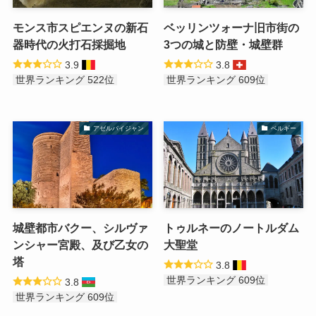
モンス市スピエンヌの新石
ベッリンツォーナ旧市街の
器時代の火打石採掘地
3つの城と防壁・城壁群
3.9
3.8
世界ランキング 522位
世界ランキング 609位
アゼルバイジャン
ベルギー
城壁都市バクー、シルヴァ
トゥルネーのノートルダム
ンシャー宮殿、及び乙女の
大聖堂
塔
3.8
世界ランキング 609位
3.8
世界ランキング 609位