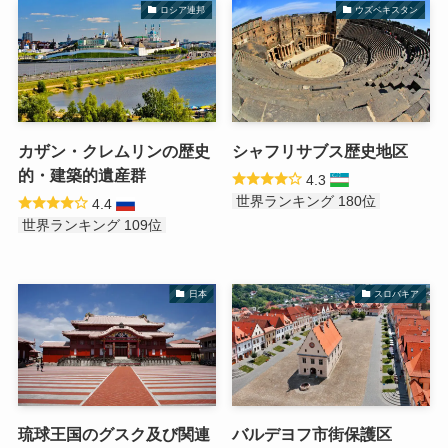
ロシア連邦
ウズベキスタン
カザン・クレムリンの歴史
シャフリサブス歴史地区
的・建築的遺産群
4.3
世界ランキング 180位
4.4
世界ランキング 109位
日本
スロバキア
琉球王国のグスク及び関連
バルデヨフ市街保護区