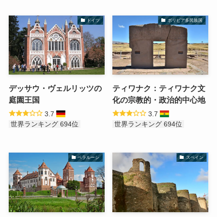
ドイツ
ボリビア多民族国
デッサウ・ヴェルリッツの
ティワナク：ティワナク文
庭園王国
化の宗教的・政治的中心地
3.7
3.7
世界ランキング 694位
世界ランキング 694位
ベラルーシ
スペイン