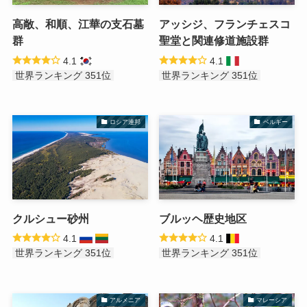
高敞、和順、江華の支石墓
アッシジ、フランチェスコ
群
聖堂と関連修道施設群
4.1
4.1
世界ランキング 351位
世界ランキング 351位
ロシア連邦
ベルギー
クルシュー砂州
ブルッヘ歴史地区
4.1
4.1
世界ランキング 351位
世界ランキング 351位
アルメニア
マレーシア