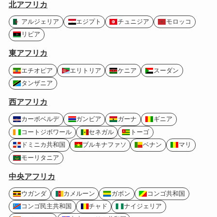
北アフリカ
アルジェリア
エジプト
チュニジア
モロッコ
リビア
東アフリカ
エチオピア
エリトリア
ケニア
スーダン
タンザニア
西アフリカ
カーボベルデ
ガンビア
ガーナ
ギニア
コートジボワール
セネガル
トーゴ
ドミニカ共和国
ブルキナファソ
ベナン
マリ
モーリタニア
中央アフリカ
ウガンダ
カメルーン
ガボン
コンゴ共和国
コンゴ民主共和国
チャド
ナイジェリア