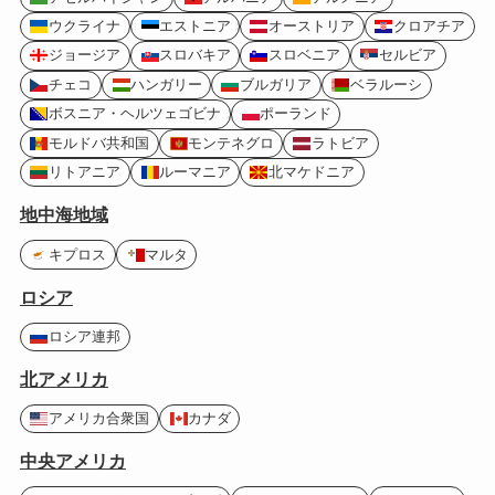
ウクライナ
エストニア
オーストリア
クロアチア
ジョージア
スロバキア
スロベニア
セルビア
チェコ
ハンガリー
ブルガリア
ベラルーシ
ボスニア・ヘルツェゴビナ
ポーランド
モルドバ共和国
モンテネグロ
ラトビア
リトアニア
ルーマニア
北マケドニア
地中海地域
キプロス
マルタ
ロシア
ロシア連邦
北アメリカ
アメリカ合衆国
カナダ
中央アメリカ