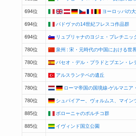
694位
ヨーロッパの
694位
パドヴァの14世紀フレスコ作品群
694位
リュブリャナのヨジェ・プレチニック
780位
泉州 : 宋・元時代の中国における世
780位
パセオ・デル・プラドとブエン・レ
780位
アルスランテペの遺丘
780位
ローマ帝国の国境線-ゲルマニア
780位
シュパイアー、ヴォルムス、マイン
885位
ボローニャのポルチコ群
885位
イヴィンド国立公園