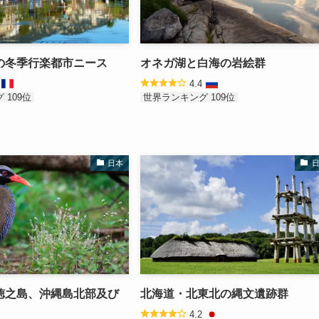
の冬季行楽都市ニース
オネガ湖と白海の岩絵群
4
4.4
 109位
世界ランキング 109位
日本
徳之島、沖縄島北部及び
北海道・北東北の縄文遺跡群
4.2