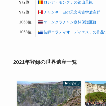
972位
ロシア・モンタナの鉱山景観
972位
チャンキーヨの天文考古学遺産群
1063位
ケーンクラチャン森林保護区群
1063位
技師エラディオ・ディエステの作品
2021年登録の
世界遺産
一覧
イギリス