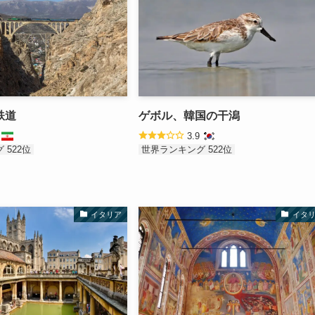
鉄道
ゲボル、韓国の干潟
9
3.9
 522位
世界ランキング 522位
イタリア
イタ