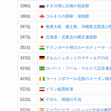
109位
オネガ湖と白海の岩絵群
180位
コルキスの雨林・湿地群
267位
奄美大島、徳之島、沖縄島北部及び
267位
北海道・北東北の縄文遺跡群
351位
テランガーナ州のカーカティーヤ・
423位
ダルムシュタットのマティルデの丘
423位
ロバート・ブール・マルクス記念遺
423位
コートジボワール北部のスーダン様
522位
イラン縦貫鉄道
522位
ゲボル、韓国の干潟
522位
ドーラビーラ : ハラッパー文化の都