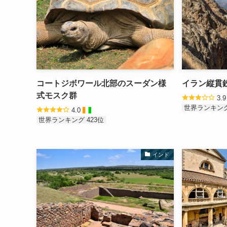
コートジボワール北部のスーダン様
イラン縦貫
式モスク群
3.
世界ランキング
4.0
世界ランキング 423位
インド