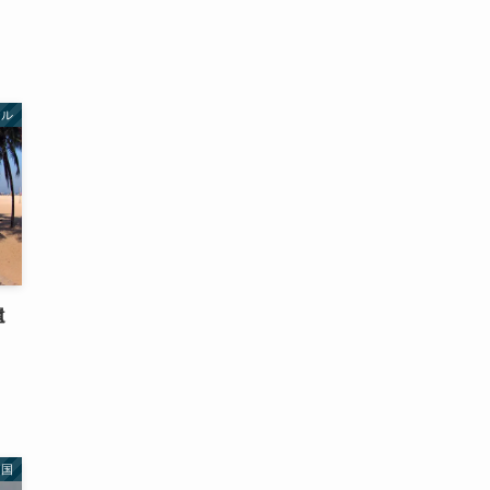
ジル
遺
民国