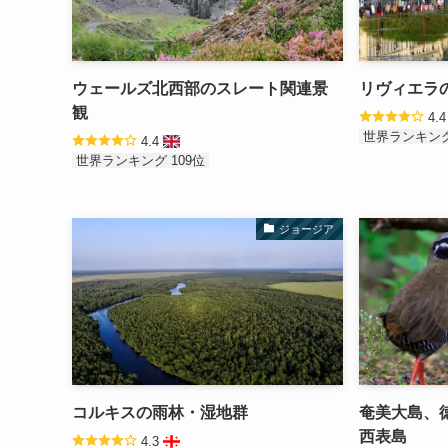
ウェールズ北西部のスレート関連景
リヴィエラ
観
4.
世界ランキング
4.4
世界ランキング 109位
ジョージア
コルキスの雨林・湿地群
奄美大島、
西表島
4.3