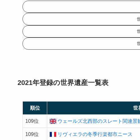
2021年登録の
世界遺産
一覧表
順位
世
109位
ウェールズ北西部のスレート関連景
109位
リヴィエラの冬季行楽都市ニース