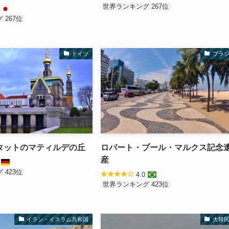
世界ランキング 267位
2
 267位
ドイツ
ブラ
タットのマティルデの丘
ロバート・ブール・マルクス記念
産
0
 423位
4.0
世界ランキング 423位
イラン・イスラム共和国
大韓