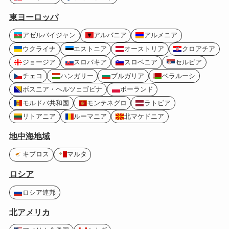
東ヨーロッパ
アゼルバイジャン
アルバニア
アルメニア
ウクライナ
エストニア
オーストリア
クロアチア
ジョージア
スロバキア
スロベニア
セルビア
チェコ
ハンガリー
ブルガリア
ベラルーシ
ボスニア・ヘルツェゴビナ
ポーランド
モルドバ共和国
モンテネグロ
ラトビア
リトアニア
ルーマニア
北マケドニア
地中海地域
キプロス
マルタ
ロシア
ロシア連邦
北アメリカ