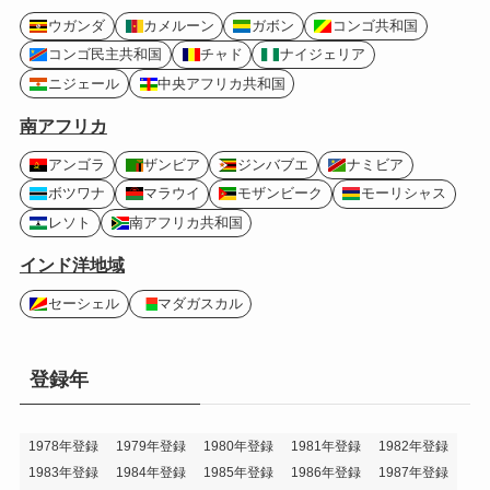
ウガンダ
カメルーン
ガボン
コンゴ共和国
コンゴ民主共和国
チャド
ナイジェリア
ニジェール
中央アフリカ共和国
南アフリカ
アンゴラ
ザンビア
ジンバブエ
ナミビア
ボツワナ
マラウイ
モザンビーク
モーリシャス
レソト
南アフリカ共和国
インド洋地域
セーシェル
マダガスカル
登録年
1978年登録
1979年登録
1980年登録
1981年登録
1982年登録
1983年登録
1984年登録
1985年登録
1986年登録
1987年登録