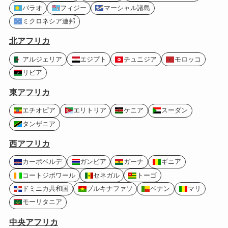
パラオ
フィジー
マーシャル諸島
ミクロネシア連邦
北アフリカ
アルジェリア
エジプト
チュニジア
モロッコ
リビア
東アフリカ
エチオピア
エリトリア
ケニア
スーダン
タンザニア
西アフリカ
カーボベルデ
ガンビア
ガーナ
ギニア
コートジボワール
セネガル
トーゴ
ドミニカ共和国
ブルキナファソ
ベナン
マリ
モーリタニア
中央アフリカ