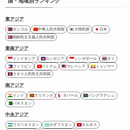
国・地域別ランキング
東アジア
モンゴル
中華人民共和国
大韓民国
日本
朝鮮民主主義人民共和国
東南アジア
インドネシア
カンボジア
シンガポール
タイ
フィリピン
ベトナム
マレーシア
ミャンマー
ラオス人民民主共和国
南アジア
インド
スリランカ
ネパール
バングラデシュ
パキスタン
中央アジア
ウズベキスタン
カザフスタン
キルギス