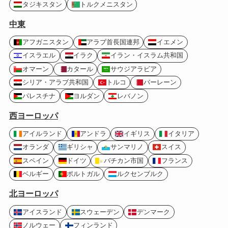
タジキスタン
トルクメニスタン
中東
アフガニスタン
アラブ首長国連邦
イエメン
イスラエル
イラク
イラン・イスラム共和国
オマーン
カタール
サウジアラビア
シリア・アラブ共和国
トルコ
バーレーン
パレスチナ
ヨルダン
レバノン
西ヨーロッパ
アイルランド
アンドラ
イギリス
イタリア
オランダ
ギリシャ
サンマリノ
スイス
スペイン
ドイツ
バチカン市国
フランス
ベルギー
ポルトガル
ルクセンブルク
北ヨーロッパ
アイスランド
スウェーデン
デンマーク
ノルウェー
フィンランド