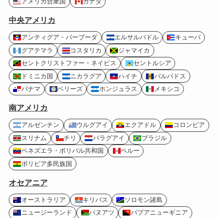
アメリカ合衆国
カナダ
中央アメリカ
アンティグア・バーブーダ
エルサルバドル
キューバ
グアテマラ
コスタリカ
ジャマイカ
セントクリストファー・ネイビス
セントルシア
ドミニカ国
ニカラグア
ハイチ
バルバドス
パナマ
ベリーズ
ホンジュラス
メキシコ
南アメリカ
アルゼンチン
ウルグアイ
エクアドル
コロンビア
スリナム
チリ
パラグアイ
ブラジル
ベネズエラ・ボリバル共和国
ペルー
ボリビア多民族国
オセアニア
オーストラリア
キリバス
ソロモン諸島
ニュージーランド
バヌアツ
パプアニューギニア