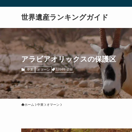
世界遺産ランキングガイド
アラビアオリックスの保護区
1994年登録
中東
オマーン
ホーム
中東
オマーン