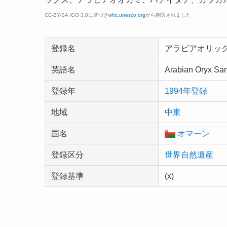
CC-BY-SA IGO 3.0に基づき
whc.unesco.org
から翻訳されました
登録名
アラビアオリッ
英語名
Arabian Oryx San
登録年
1994年登録
地域
中東
国名
オマーン
登録区分
世界自然遺産
登録基準
(x)