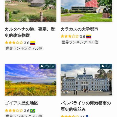
カルタヘナの港、要塞、歴
カラカスの大学都市
史的建造物群
3.6
世界ランキング 780位
3.6
世界ランキング 780位
ブラジル
チリ
ゴイアス歴史地区
バルパライソの海港都市の
歴史的街並み
3.6
世界ランキング 780位
3.5