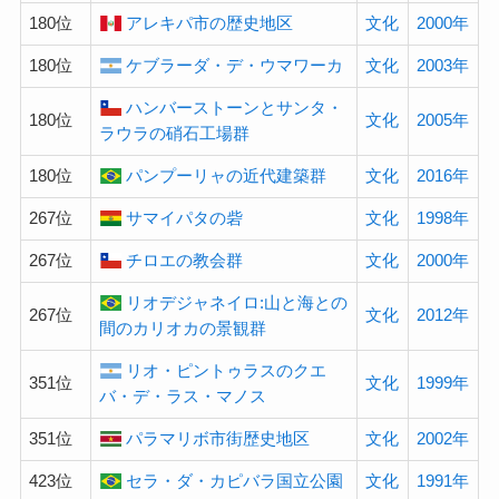
180位
アレキパ市の歴史地区
文化
2000年
180位
ケブラーダ・デ・ウマワーカ
文化
2003年
ハンバーストーンとサンタ・
180位
文化
2005年
ラウラの硝石工場群
180位
パンプーリャの近代建築群
文化
2016年
267位
サマイパタの砦
文化
1998年
267位
チロエの教会群
文化
2000年
リオデジャネイロ:山と海との
267位
文化
2012年
間のカリオカの景観群
リオ・ピントゥラスのクエ
351位
文化
1999年
バ・デ・ラス・マノス
351位
パラマリボ市街歴史地区
文化
2002年
423位
セラ・ダ・カピバラ国立公園
文化
1991年