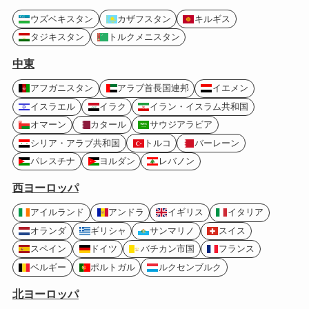
ウズベキスタン
カザフスタン
キルギス
タジキスタン
トルクメニスタン
中東
アフガニスタン
アラブ首長国連邦
イエメン
イスラエル
イラク
イラン・イスラム共和国
オマーン
カタール
サウジアラビア
シリア・アラブ共和国
トルコ
バーレーン
パレスチナ
ヨルダン
レバノン
西ヨーロッパ
アイルランド
アンドラ
イギリス
イタリア
オランダ
ギリシャ
サンマリノ
スイス
スペイン
ドイツ
バチカン市国
フランス
ベルギー
ポルトガル
ルクセンブルク
北ヨーロッパ