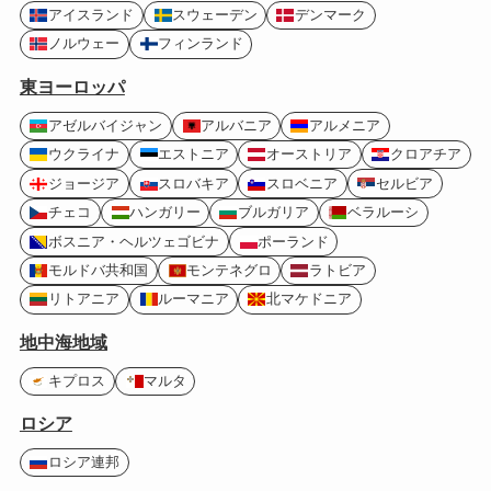
アイスランド
スウェーデン
デンマーク
ノルウェー
フィンランド
東ヨーロッパ
アゼルバイジャン
アルバニア
アルメニア
ウクライナ
エストニア
オーストリア
クロアチア
ジョージア
スロバキア
スロベニア
セルビア
チェコ
ハンガリー
ブルガリア
ベラルーシ
ボスニア・ヘルツェゴビナ
ポーランド
モルドバ共和国
モンテネグロ
ラトビア
リトアニア
ルーマニア
北マケドニア
地中海地域
キプロス
マルタ
ロシア
ロシア連邦