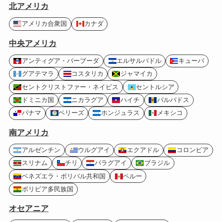
北アメリカ
アメリカ合衆国
カナダ
中央アメリカ
アンティグア・バーブーダ
エルサルバドル
キューバ
グアテマラ
コスタリカ
ジャマイカ
セントクリストファー・ネイビス
セントルシア
ドミニカ国
ニカラグア
ハイチ
バルバドス
パナマ
ベリーズ
ホンジュラス
メキシコ
南アメリカ
アルゼンチン
ウルグアイ
エクアドル
コロンビア
スリナム
チリ
パラグアイ
ブラジル
ベネズエラ・ボリバル共和国
ペルー
ボリビア多民族国
オセアニア