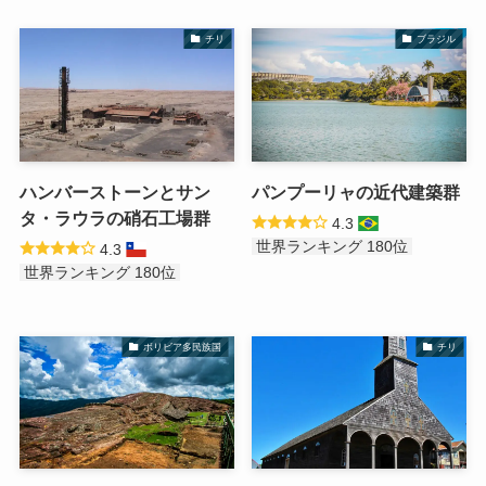
チリ
ブラジル
ハンバーストーンとサン
パンプーリャの近代建築群
タ・ラウラの硝石工場群
4.3
世界ランキング 180位
4.3
世界ランキング 180位
ボリビア多民族国
チリ