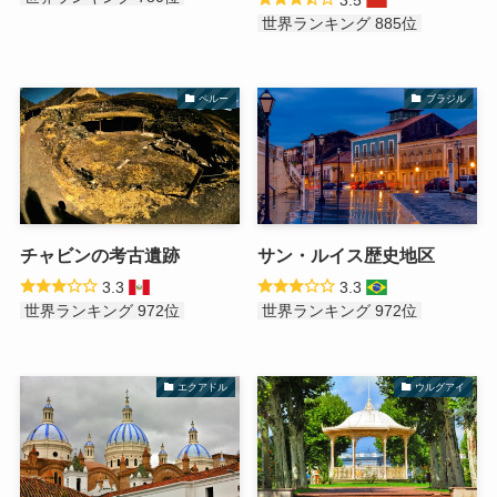
世界ランキング 885位
ペルー
ブラジル
チャビンの考古遺跡
サン・ルイス歴史地区
3.3
3.3
世界ランキング 972位
世界ランキング 972位
エクアドル
ウルグアイ