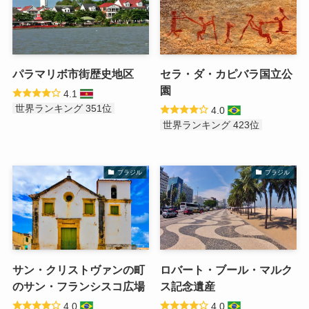
パラマリボ市街歴史地区
セラ・ダ・カピバラ国立公
園
4.1
世界ランキング 351位
4.0
世界ランキング 423位
ブラジル
ブラジル
サン・クリストヴァンの町
ロバート・ブール・マルク
のサン・フランシスコ広場
ス記念遺産
4.0
4.0