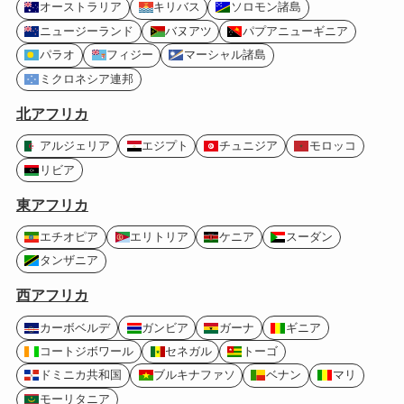
オーストラリア
キリバス
ソロモン諸島
ニュージーランド
バヌアツ
パプアニューギニア
パラオ
フィジー
マーシャル諸島
ミクロネシア連邦
北アフリカ
アルジェリア
エジプト
チュニジア
モロッコ
リビア
東アフリカ
エチオピア
エリトリア
ケニア
スーダン
タンザニア
西アフリカ
カーボベルデ
ガンビア
ガーナ
ギニア
コートジボワール
セネガル
トーゴ
ドミニカ共和国
ブルキナファソ
ベナン
マリ
モーリタニア