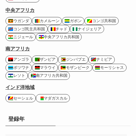
中央アフリカ
ウガンダ
カメルーン
ガボン
コンゴ共和国
コンゴ民主共和国
チャド
ナイジェリア
ニジェール
中央アフリカ共和国
南アフリカ
アンゴラ
ザンビア
ジンバブエ
ナミビア
ボツワナ
マラウイ
モザンビーク
モーリシャス
レソト
南アフリカ共和国
インド洋地域
セーシェル
マダガスカル
登録年