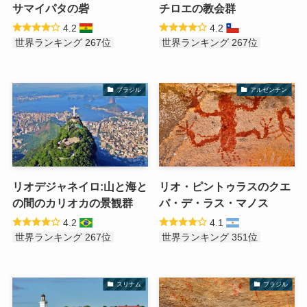
サマイパタの砦
チロエの教会群
4.2
4.2
世界ランキング 267位
世界ランキング 267位
ブラジル
アルゼンチン
リオデジャネイロ:山と海と
リオ・ピントゥラスのクエ
の間のカリオカの景観群
バ・デ・ラス・マノス
4.2
4.1
世界ランキング 267位
世界ランキング 351位
スリナム
ブラジル