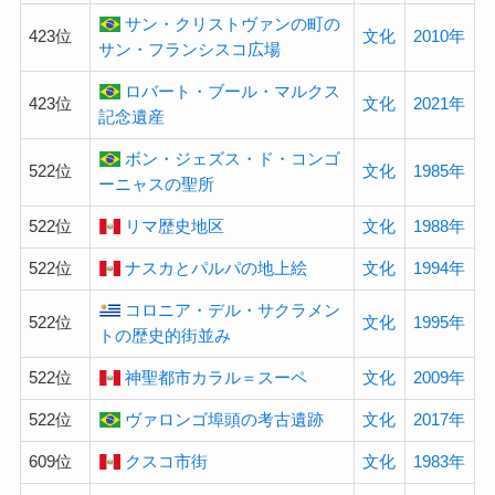
サン・クリストヴァンの町の
423位
文化
2010年
サン・フランシスコ広場
ロバート・ブール・マルクス
423位
文化
2021年
記念遺産
ボン・ジェズス・ド・コンゴ
522位
文化
1985年
ーニャスの聖所
522位
リマ歴史地区
文化
1988年
522位
ナスカとパルパの地上絵
文化
1994年
コロニア・デル・サクラメン
522位
文化
1995年
トの歴史的街並み
522位
神聖都市カラル＝スーペ
文化
2009年
522位
ヴァロンゴ埠頭の考古遺跡
文化
2017年
609位
クスコ市街
文化
1983年