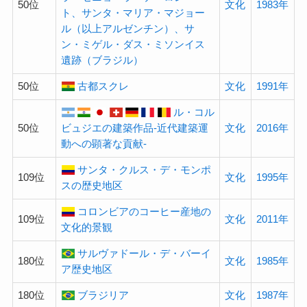
50位
文化
1983年
ト、サンタ・マリア・マジョー
ル（以上アルゼンチン）、サ
ン・ミゲル・ダス・ミソンイス
遺跡（ブラジル）
50位
古都スクレ
文化
1991年
ル・コル
50位
ビュジエの建築作品-近代建築運
文化
2016年
動への顕著な貢献-
サンタ・クルス・デ・モンポ
109位
文化
1995年
スの歴史地区
コロンビアのコーヒー産地の
109位
文化
2011年
文化的景観
サルヴァドール・デ・バーイ
180位
文化
1985年
ア歴史地区
180位
ブラジリア
文化
1987年