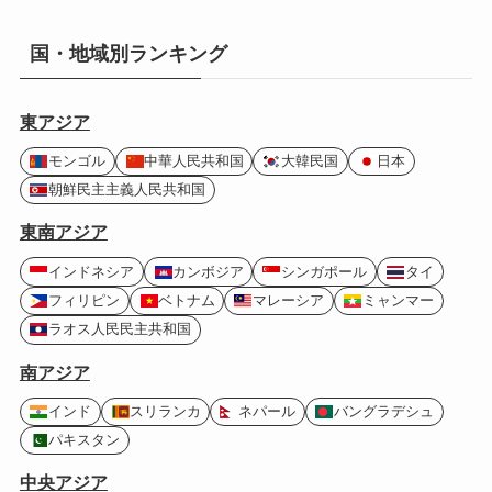
国・地域別ランキング
東アジア
モンゴル
中華人民共和国
大韓民国
日本
朝鮮民主主義人民共和国
東南アジア
インドネシア
カンボジア
シンガポール
タイ
フィリピン
ベトナム
マレーシア
ミャンマー
ラオス人民民主共和国
南アジア
インド
スリランカ
ネパール
バングラデシュ
パキスタン
中央アジア