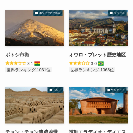
ボリビア多民族国
ブラジル
ポトシ市街
オウロ・プレット歴史地区
3.1
3.0
世界ランキング 1031位
世界ランキング 1063位
ペルー
ウルグアイ
チャン・チャン遺跡地帯
技師エラディオ・ディエス