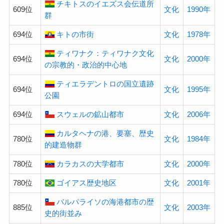
チキトスのイエズス会伝道所
609位
文化
1990年
群
694位
キトの市街
文化
1978年
ティワナク：ティワナク文化
694位
文化
2000年
の宗教的・政治的中心地
ティエラデントロの国立遺跡
694位
文化
1995年
公園
694位
スウェルの鉱山都市
文化
2006年
カルタヘナの港、要塞、歴史
780位
文化
1984年
的建造物群
780位
カラカスの大学都市
文化
2000年
780位
ゴイアス歴史地区
文化
2001年
バルパライソの海港都市の歴
885位
文化
2003年
史的街並み