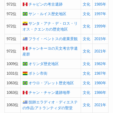
972位
チャビンの考古遺跡
文化
1985年
972位
サン・ルイス歴史地区
文化
1997年
サンタ・アナ・デ・ロス・リ
972位
文化
1999年
オス・クエンカの歴史地区
972位
フライ・ベントスの産業景観
文化
2015年
チャンキーヨの天文考古学遺
972位
文化
2021年
産群
1009位
オリンダ歴史地区
文化
1982年
1031位
ポトシ市街
文化
1987年
1063位
オウロ・プレット歴史地区
文化
1980年
1063位
チャン・チャン遺跡地帯
文化
1986年
技師エラディオ・ディエステ
1063位
文化
2021年
の作品:アトランティダの聖堂