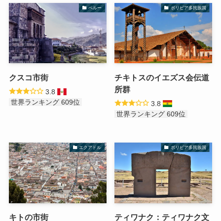
ペルー
ボリビア多民族国
クスコ市街
チキトスのイエズス会伝道
所群
3.8
世界ランキング 609位
3.8
世界ランキング 609位
エクアドル
ボリビア多民族国
キトの市街
ティワナク：ティワナク文