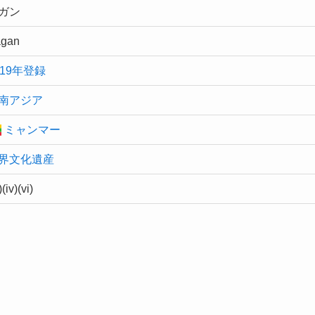
ガン
gan
019年登録
南アジア
ミャンマー
界文化遺産
i)(iv)(vi)