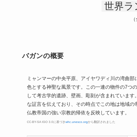
世界ラ
（
バガンの概要
ミャンマーの中央平原、アイヤワディ川の湾曲部
色とする神聖な風景です。この一連の物件の7つ
して考古学的遺跡、壁画、彫刻が含まれています。
な証言を伝えており、その時点でこの地は地域の
仏教帝国の強い宗教的帰依を反映しています。
CC-BY-SA IGO 3.0に基づき
whc.unesco.org
から翻訳されました