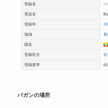
登録名
バ
英語名
Ba
登録年
2
地域
東
国名
登録区分
世
登録基準
(ii
バガンの場所