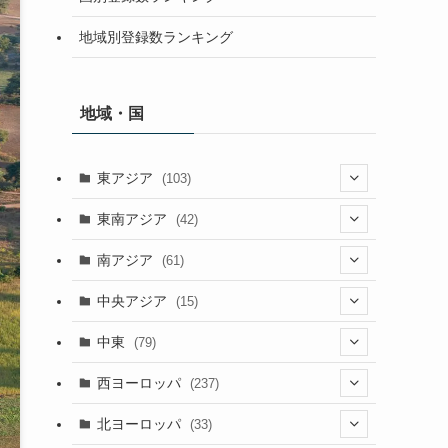
地域別登録数ランキング
地域・国
東アジア
(103)
(25)
東南アジア
(42)
(5)
(9)
南アジア
(61)
(15)
(3)
(40)
中央アジア
(15)
(56)
(1)
(8)
(5)
中東
(79)
(2)
(6)
(6)
(5)
(2)
西ヨーロッパ
(237)
(6)
(3)
(3)
(1)
(1)
北ヨーロッパ
(33)
(8)