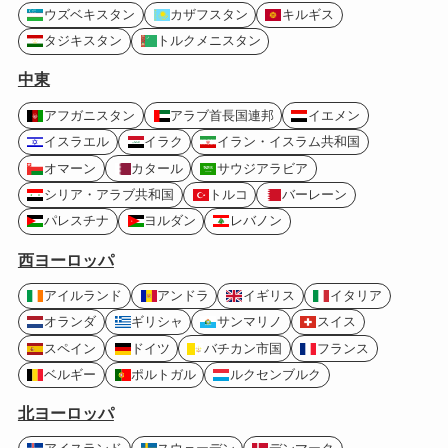
ウズベキスタン
カザフスタン
キルギス
タジキスタン
トルクメニスタン
中東
アフガニスタン
アラブ首長国連邦
イエメン
イスラエル
イラク
イラン・イスラム共和国
オマーン
カタール
サウジアラビア
シリア・アラブ共和国
トルコ
バーレーン
パレスチナ
ヨルダン
レバノン
西ヨーロッパ
アイルランド
アンドラ
イギリス
イタリア
オランダ
ギリシャ
サンマリノ
スイス
スペイン
ドイツ
バチカン市国
フランス
ベルギー
ポルトガル
ルクセンブルク
北ヨーロッパ