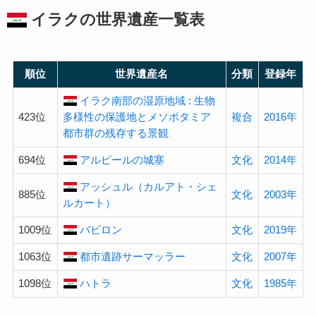
イラクの
世界遺産
一覧表
順位
世界遺産名
分類
登録年
イラク南部の湿原地域 : 生物
423位
多様性の保護地とメソポタミア
複合
2016年
都市群の残存する景観
694位
アルビールの城塞
文化
2014年
アッシュル（カルアト・シェ
885位
文化
2003年
ルカート）
1009位
バビロン
文化
2019年
1063位
都市遺跡サーマッラー
文化
2007年
1098位
ハトラ
文化
1985年