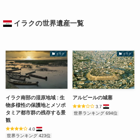
イラクの
世界遺産
一覧
イラク
イラク
イラク南部の湿原地域 : 生
アルビールの城塞
物多様性の保護地とメソポ
3.7
タミア都市群の残存する景
世界ランキング 694位
観
4.0
世界ランキング 423位