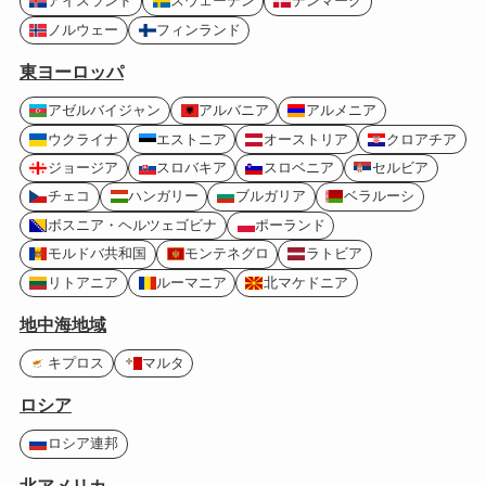
アイスランド
スウェーデン
デンマーク
ノルウェー
フィンランド
東ヨーロッパ
アゼルバイジャン
アルバニア
アルメニア
ウクライナ
エストニア
オーストリア
クロアチア
ジョージア
スロバキア
スロベニア
セルビア
チェコ
ハンガリー
ブルガリア
ベラルーシ
ボスニア・ヘルツェゴビナ
ポーランド
モルドバ共和国
モンテネグロ
ラトビア
リトアニア
ルーマニア
北マケドニア
地中海地域
キプロス
マルタ
ロシア
ロシア連邦
北アメリカ