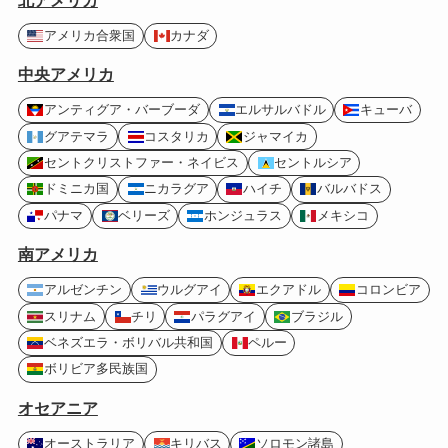
アメリカ合衆国
カナダ
中央アメリカ
アンティグア・バーブーダ
エルサルバドル
キューバ
グアテマラ
コスタリカ
ジャマイカ
セントクリストファー・ネイビス
セントルシア
ドミニカ国
ニカラグア
ハイチ
バルバドス
パナマ
ベリーズ
ホンジュラス
メキシコ
南アメリカ
アルゼンチン
ウルグアイ
エクアドル
コロンビア
スリナム
チリ
パラグアイ
ブラジル
ベネズエラ・ボリバル共和国
ペルー
ボリビア多民族国
オセアニア
オーストラリア
キリバス
ソロモン諸島