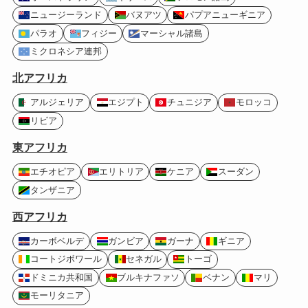
ニュージーランド
バヌアツ
パプアニューギニア
パラオ
フィジー
マーシャル諸島
ミクロネシア連邦
北アフリカ
アルジェリア
エジプト
チュニジア
モロッコ
リビア
東アフリカ
エチオピア
エリトリア
ケニア
スーダン
タンザニア
西アフリカ
カーボベルデ
ガンビア
ガーナ
ギニア
コートジボワール
セネガル
トーゴ
ドミニカ共和国
ブルキナファソ
ベナン
マリ
モーリタニア