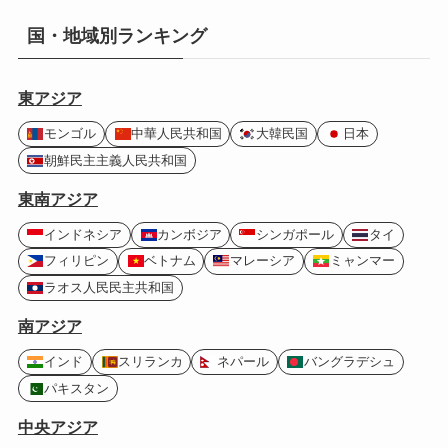
国・地域別ランキング
東アジア
モンゴル
中華人民共和国
大韓民国
日本
朝鮮民主主義人民共和国
東南アジア
インドネシア
カンボジア
シンガポール
タイ
フィリピン
ベトナム
マレーシア
ミャンマー
ラオス人民民主共和国
南アジア
インド
スリランカ
ネパール
バングラデシュ
パキスタン
中央アジア