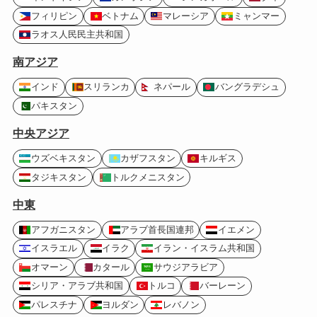
フィリピン
ベトナム
マレーシア
ミャンマー
ラオス人民民主共和国
南アジア
インド
スリランカ
ネパール
バングラデシュ
パキスタン
中央アジア
ウズベキスタン
カザフスタン
キルギス
タジキスタン
トルクメニスタン
中東
アフガニスタン
アラブ首長国連邦
イエメン
イスラエル
イラク
イラン・イスラム共和国
オマーン
カタール
サウジアラビア
シリア・アラブ共和国
トルコ
バーレーン
パレスチナ
ヨルダン
レバノン