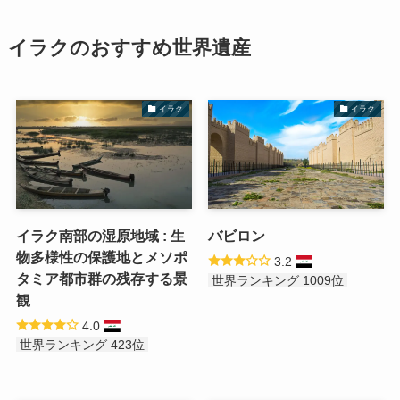
イラクのおすすめ世界遺産
イラク
イラク
イラク南部の湿原地域 : 生
バビロン
物多様性の保護地とメソポ
3.2
タミア都市群の残存する景
世界ランキング 1009位
観
4.0
世界ランキング 423位