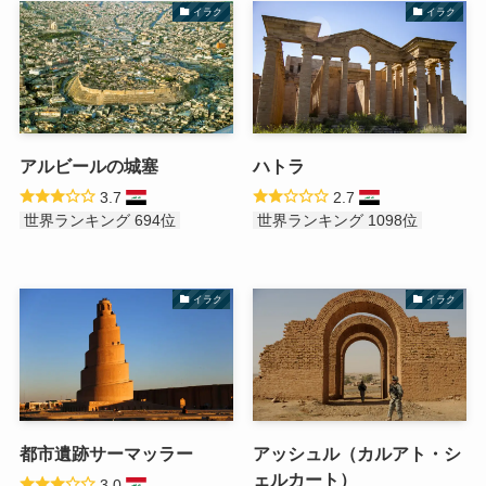
イラク
イラク
アルビールの城塞
ハトラ
3.7
2.7
世界ランキング 694位
世界ランキング 1098位
イラク
イラク
都市遺跡サーマッラー
アッシュル（カルアト・シ
ェルカート）
3.0