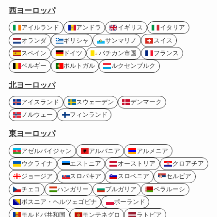
西ヨーロッパ
アイルランド
アンドラ
イギリス
イタリア
オランダ
ギリシャ
サンマリノ
スイス
スペイン
ドイツ
バチカン市国
フランス
ベルギー
ポルトガル
ルクセンブルク
北ヨーロッパ
アイスランド
スウェーデン
デンマーク
ノルウェー
フィンランド
東ヨーロッパ
アゼルバイジャン
アルバニア
アルメニア
ウクライナ
エストニア
オーストリア
クロアチア
ジョージア
スロバキア
スロベニア
セルビア
チェコ
ハンガリー
ブルガリア
ベラルーシ
ボスニア・ヘルツェゴビナ
ポーランド
モルドバ共和国
モンテネグロ
ラトビア