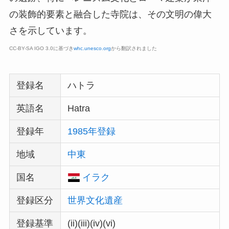
の装飾的要素と融合した寺院は、その文明の偉大
さを示しています。
CC-BY-SA IGO 3.0に基づき
whc.unesco.org
から翻訳されました
登録名
ハトラ
英語名
Hatra
登録年
1985年登録
地域
中東
国名
イラク
登録区分
世界文化遺産
登録基準
(ii)(iii)(iv)(vi)