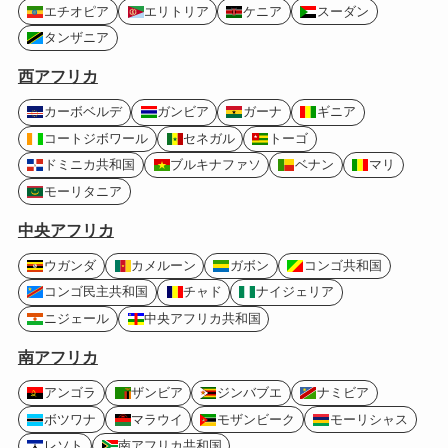
エチオピア
エリトリア
ケニア
スーダン
タンザニア
西アフリカ
カーボベルデ
ガンビア
ガーナ
ギニア
コートジボワール
セネガル
トーゴ
ドミニカ共和国
ブルキナファソ
ベナン
マリ
モーリタニア
中央アフリカ
ウガンダ
カメルーン
ガボン
コンゴ共和国
コンゴ民主共和国
チャド
ナイジェリア
ニジェール
中央アフリカ共和国
南アフリカ
アンゴラ
ザンビア
ジンバブエ
ナミビア
ボツワナ
マラウイ
モザンビーク
モーリシャス
レソト
南アフリカ共和国