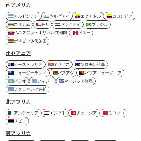
南アメリカ
アルゼンチン
ウルグアイ
エクアドル
コロンビア
スリナム
チリ
パラグアイ
ブラジル
ベネズエラ・ボリバル共和国
ペルー
ボリビア多民族国
オセアニア
オーストラリア
キリバス
ソロモン諸島
ニュージーランド
バヌアツ
パプアニューギニア
パラオ
フィジー
マーシャル諸島
ミクロネシア連邦
北アフリカ
アルジェリア
エジプト
チュニジア
モロッコ
リビア
東アフリカ