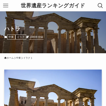
世界遺産ランキングガイド
ハトラ
1985年登録
中東
イラク
ホーム
中東
イラク