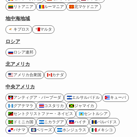
リトアニア
ルーマニア
北マケドニア
地中海地域
キプロス
マルタ
ロシア
ロシア連邦
北アメリカ
アメリカ合衆国
カナダ
中央アメリカ
アンティグア・バーブーダ
エルサルバドル
キューバ
グアテマラ
コスタリカ
ジャマイカ
セントクリストファー・ネイビス
セントルシア
ドミニカ国
ニカラグア
ハイチ
バルバドス
パナマ
ベリーズ
ホンジュラス
メキシコ