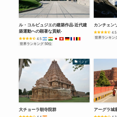
ル・コルビュジエの建築作品-近代建
カンチェン
築運動への顕著な貢献-
4.
世界ランキング
4.5
世界ランキング 50位
インド
大チョーラ朝寺院群
アーグラ城