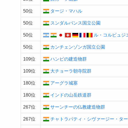
50位
タージ・マハル
50位
スンダルバンス国立公園
50位
ル・コルビュジ
50位
カンチェンゾンガ国立公園
109位
ハンピの建造物群
109位
大チョーラ朝寺院群
180位
アーグラ城塞
180位
インドの山岳鉄道群
267位
サーンチーの仏教建造物群
267位
チャトラパティ・シヴァージー・タ