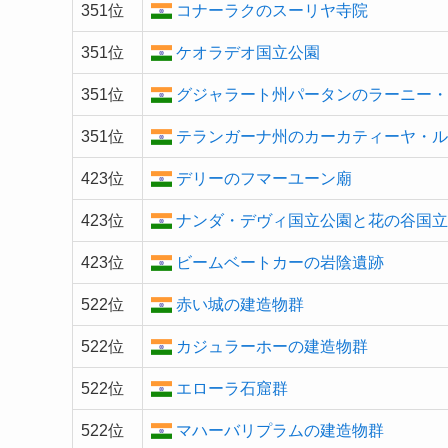
351位
コナーラクのスーリヤ寺院
351位
ケオラデオ国立公園
351位
グジャラート州パータンのラーニー
351位
テランガーナ州のカーカティーヤ・
423位
デリーのフマーユーン廟
423位
ナンダ・デヴィ国立公園と花の谷国
423位
ビームベートカーの岩陰遺跡
522位
赤い城の建造物群
522位
カジュラーホーの建造物群
522位
エローラ石窟群
522位
マハーバリプラムの建造物群