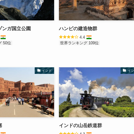
ゾンガ国立公園
ハンピの建造物群
5
4.4
 50位
世界ランキング 109位
インド
イ
塞
インドの山岳鉄道群