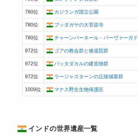
780位
カジランガ国立公園
780位
ブッダガヤの大菩提寺
780位
チャーンパーネール・パーヴァーガ
972位
ゴアの教会群と修道院群
972位
パッタダカルの建造物群
972位
ラージャスターンの丘陵城塞群
1009位
マナス野生生物保護区
インドの
世界遺産
一覧