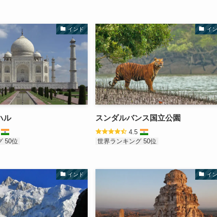
インド
イ
ハル
スンダルバンス国立公園
5
4.5
 50位
世界ランキング 50位
インド
イ