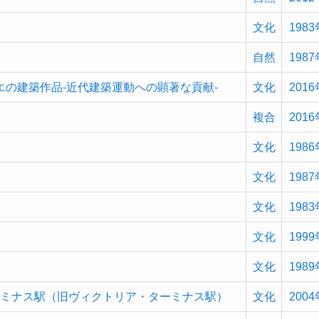
文化
1983
自然
1987
エの建築作品-近代建築運動への顕著な貢献-
文化
2016
複合
2016
文化
1986
文化
1987
文化
1983
文化
1999
文化
1989
ーミナス駅（旧ヴィクトリア・ターミナス駅）
文化
2004