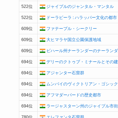
522位
ジャイプルのジャンタル・マンタル
522位
ドーラビーラ : ハラッパー文化の都市
609位
ファテープル・シークリー
609位
大ヒマラヤ国立公園保護地域
609位
ビハール州ナーランダーのナーラン
694位
デリーのクトゥブ・ミナールとその
694位
アジャンター石窟群
694位
ムンバイのヴィクトリアン・ゴシッ
694位
アフマダーバードの歴史都市
694位
ラージャスターン州のジャイプル市
780位
エレファンタ石窟群