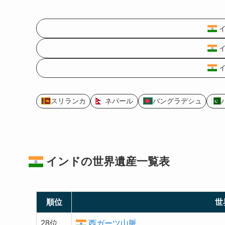
イ
イ
イ
スリランカ
ネパール
バングラデシュ
インドの
世界遺産
一覧表
順位
世
28位
西ガーツ山脈