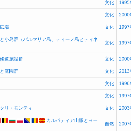
文化
199
文化
200
広場
文化
199
と小島群（パルマリア島、ティーノ島とティネ
文化
199
修道施設群
文化
200
と庭園群
文化
201
文化
199
文化
199
クリ・モンティ
文化
200
カルパティア山脈とヨー
自然
200