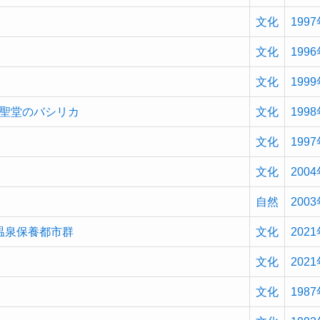
文化
199
文化
199
文化
199
聖堂のバシリカ
文化
199
文化
199
文化
200
自然
200
温泉保養都市群
文化
202
文化
202
文化
198