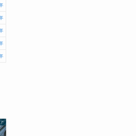
8年
7年
9年
1年
8年
リア