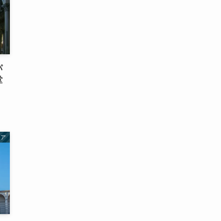
パ
堂
リア