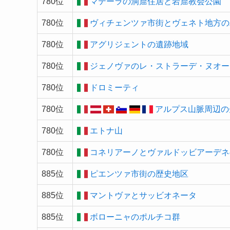
780位
マテーラの洞窟住居と岩窟教会公園
780位
ヴィチェンツァ市街とヴェネト地方の
780位
アグリジェントの遺跡地域
780位
ジェノヴァのレ・ストラーデ・ヌオー
780位
ドロミーティ
780位
アルプス山脈周辺の
780位
エトナ山
780位
コネリアーノとヴァルドッビアーデネ
885位
ピエンツァ市街の歴史地区
885位
マントヴァとサッビオネータ
885位
ボローニャのポルチコ群