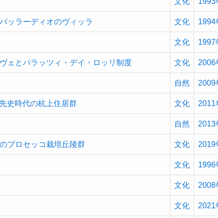
文化
199
パッラーディオのヴィッラ
文化
199
文化
199
ヴェとパラッツィ・デイ・ロッリ制度
文化
200
自然
200
先史時代の杭上住居群
文化
201
自然
201
のプロセッコ栽培丘陵群
文化
201
文化
199
文化
200
文化
202