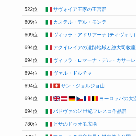
522位
サヴォイア王家の王宮群
609位
カステル・デル・モンテ
609位
ヴィッラ・アドリアーナ (ティヴォリ)
694位
アクイレイアの遺跡地域と総大司教座
694位
ヴィッラ・ロマーナ・デル・カサーレ
694位
ヴァル・ドルチャ
694位
サン・ジョルジョ山
694位
ヨーロッパの大
694位
パドヴァの14世紀フレスコ作品群
780位
ピサのドゥオモ広場