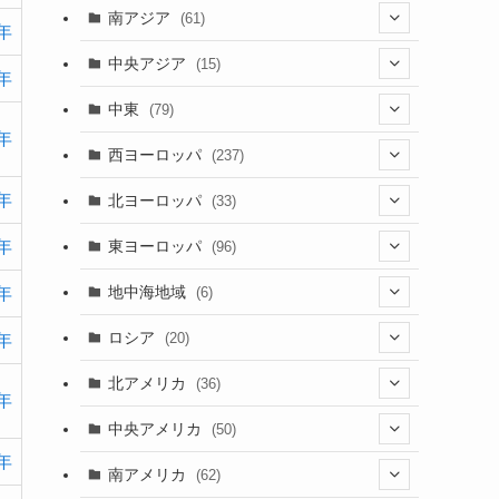
(5)
(9)
南アジア
(61)
7年
(15)
(3)
(40)
中央アジア
(15)
0年
(56)
(1)
(8)
(5)
中東
(79)
7年
(2)
(6)
(6)
(5)
(2)
西ヨーロッパ
(237)
(6)
(3)
(3)
(1)
(1)
0年
北ヨーロッパ
(33)
(8)
(4)
(2)
(5)
(46)
(3)
東ヨーロッパ
5年
(96)
(4)
(3)
(9)
(26)
(13)
(3)
地中海地域
(6)
0年
(2)
(6)
(10)
(8)
(2)
(3)
ロシア
(20)
1年
(3)
(20)
(15)
(6)
(3)
(3)
(20)
北アメリカ
(36)
0年
(5)
(1)
(6)
(6)
(21)
中央アメリカ
(50)
(1)
(12)
(2)
6年
(16)
(1)
南アメリカ
(62)
(2)
(39)