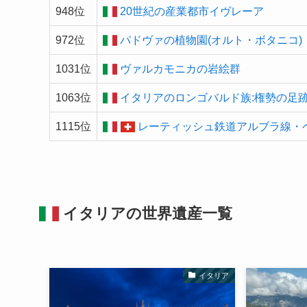
948位
20世紀の産業都市イヴレーア
972位
パドヴァの植物園(オルト・ボタニコ)
1031位
ヴァルカモニカの岩絵群
1063位
イタリアのロンゴバルド族:権勢の足跡 (5
1115位
レーティッシュ鉄道アルブラ線・
イタリアの
世界遺産
一覧
イタリア