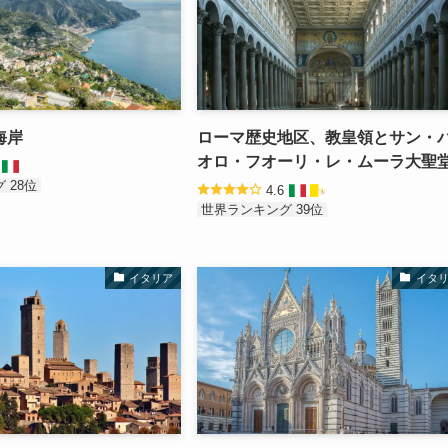
海岸
ローマ歴史地区、教皇領とサン・
オロ・フオーリ・レ・ムーラ大聖
7
 28位
4.6
世界ランキング 39位
イタリア
イタ