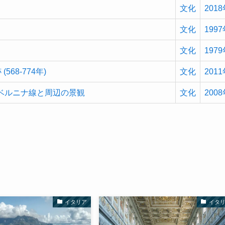
文化
201
文化
199
文化
197
68-774年)
文化
201
ベルニナ線と周辺の景観
文化
200
イタリア
イタ