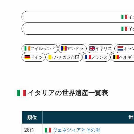
イ
イ
アイルランド
アンドラ
イギリス
オラ
ドイツ
バチカン市国
フランス
ベルギ
イタリアの
世界遺産
一覧表
順位
世
28位
ヴェネツィアとその潟