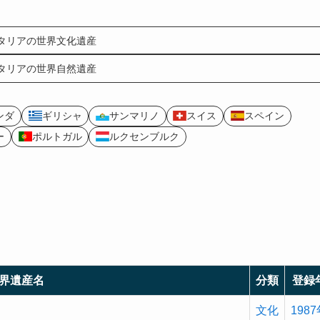
タリアの世界文化遺産
タリアの世界自然遺産
ンダ
ギリシャ
サンマリノ
スイス
スペイン
ー
ポルトガル
ルクセンブルク
界遺産名
分類
登録
文化
198