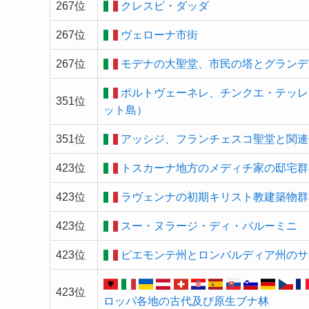
267位
クレスピ・ダッダ
267位
ヴェローナ市街
267位
モデナの大聖堂、市民の塔とグランデ
ポルトヴェーネレ、チンクエ・テッレ
351位
ット島）
351位
アッシジ、フランチェスコ聖堂と関連
423位
トスカーナ地方のメディチ家の邸宅群
423位
ラヴェンナの初期キリスト教建築物群
423位
スー・ヌラージ・ディ・バルーミニ
423位
ピエモンテ州とロンバルディア州のサ
423位
ロッパ各地の古代及び原生ブナ林