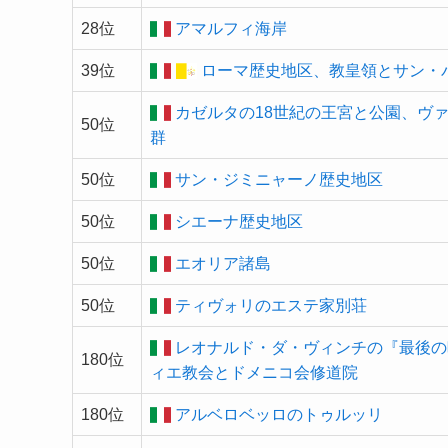
28位
アマルフィ海岸
39位
ローマ歴史地区、教皇領とサン・
カゼルタの18世紀の王宮と公園、ヴ
50位
群
50位
サン・ジミニャーノ歴史地区
50位
シエーナ歴史地区
50位
エオリア諸島
50位
ティヴォリのエステ家別荘
レオナルド・ダ・ヴィンチの『最後の
180位
ィエ教会とドメニコ会修道院
180位
アルベロベッロのトゥルッリ