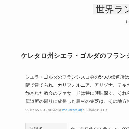
世界ラン
（
ケレタロ州シエラ・ゴルダのフラン
シエラ・ゴルダのフランシスコ会の5つの伝道所は
階で建てられ、カリフォルニア、アリゾナ、テキ
飾された教会のファサードは特に興味深く、それ
伝道所の周りに成長した農村の集落は、その地方
CC-BY-SA IGO 3.0に基づき
whc.unesco.org
から翻訳されました
登録名
ケレタロ州シエラ・ゴルダ