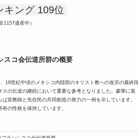
キング 109位
全1157遺産中）
シスコ会伝道所群の概要
、18世紀中頃のメキシコ内陸部のキリスト教への改宗の最終
サスの伝道の継続において重要な参考となりました。豪華に装
らは宣教師と先住民の共同創造の努力の一例を示しています。
特有の性格を保持しています。
のフランシスコ会伝道所群