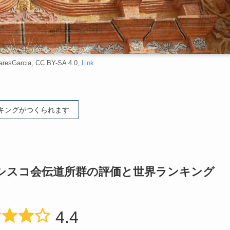
naresGarcia, CC BY-SA 4.0,
Link
キングがつくられます
シスコ会伝道所群の評価と世界ランキング
4.4