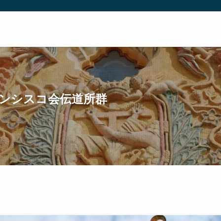
ンシスコ会伝道所群