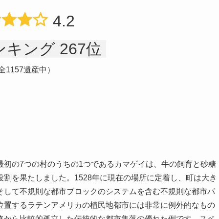
4.2
キング 267位
全1157遺産中）
最初の7つの村のうちの1つであるカマゲイは、牛の飼育と砂糖
割を果たしました。1528年に現在の場所に定着し、町は大き
そして不規則な都市ブロックのシステムを含む不規則な都市パ
位置するラテンアメリカの植民地都市には非常に例外的なもの
路から比較的孤立した伝統的な都市集落の優れた例です。スペ