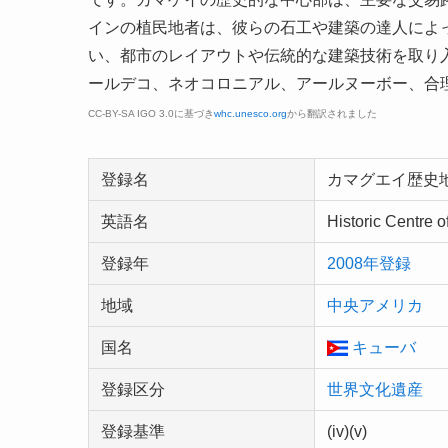
インの植民地者は、彼らの石工や建築の達人によ
い、都市のレイアウトや伝統的な建築技術を取り
ールデコ、ネオコロニアル、アールヌーボー、合
CC-BY-SA IGO 3.0に基づき
whc.unesco.org
から翻訳されました
登録名
カマグエイ歴史
英語名
Historic Centre
登録年
2008年登録
地域
中央アメリカ
国名
キューバ
登録区分
世界文化遺産
登録基準
(iv)(v)