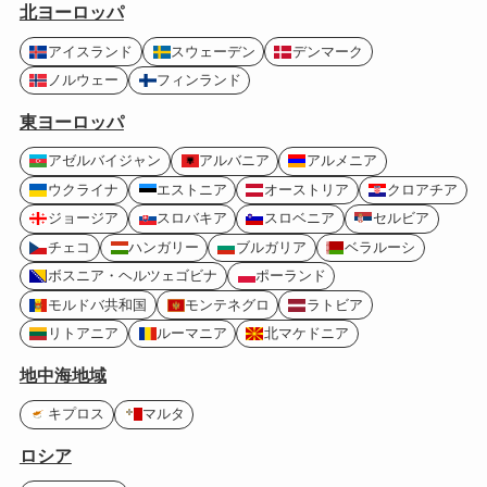
北ヨーロッパ
アイスランド
スウェーデン
デンマーク
ノルウェー
フィンランド
東ヨーロッパ
アゼルバイジャン
アルバニア
アルメニア
ウクライナ
エストニア
オーストリア
クロアチア
ジョージア
スロバキア
スロベニア
セルビア
チェコ
ハンガリー
ブルガリア
ベラルーシ
ボスニア・ヘルツェゴビナ
ポーランド
モルドバ共和国
モンテネグロ
ラトビア
リトアニア
ルーマニア
北マケドニア
地中海地域
キプロス
マルタ
ロシア