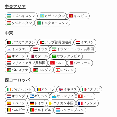
中央アジア
ウズベキスタン
カザフスタン
キルギス
タジキスタン
トルクメニスタン
中東
アフガニスタン
アラブ首長国連邦
イエメン
イスラエル
イラク
イラン・イスラム共和国
オマーン
カタール
サウジアラビア
シリア・アラブ共和国
トルコ
バーレーン
パレスチナ
ヨルダン
レバノン
西ヨーロッパ
アイルランド
アンドラ
イギリス
イタリア
オランダ
ギリシャ
サンマリノ
スイス
スペイン
ドイツ
バチカン市国
フランス
ベルギー
ポルトガル
ルクセンブルク