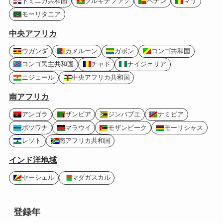
ドミニカ共和国
ブルキナファソ
ベナン
マリ
モーリタニア
中央アフリカ
ウガンダ
カメルーン
ガボン
コンゴ共和国
コンゴ民主共和国
チャド
ナイジェリア
ニジェール
中央アフリカ共和国
南アフリカ
アンゴラ
ザンビア
ジンバブエ
ナミビア
ボツワナ
マラウイ
モザンビーク
モーリシャス
レソト
南アフリカ共和国
インド洋地域
セーシェル
マダガスカル
登録年