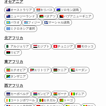
オセアニア
オーストラリア
キリバス
ソロモン諸島
ニュージーランド
バヌアツ
パプアニューギニア
パラオ
フィジー
マーシャル諸島
ミクロネシア連邦
北アフリカ
アルジェリア
エジプト
チュニジア
モロッコ
リビア
東アフリカ
エチオピア
エリトリア
ケニア
スーダン
タンザニア
西アフリカ
カーボベルデ
ガンビア
ガーナ
ギニア
コートジボワール
セネガル
トーゴ