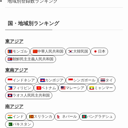
地域別登録数ランキング
国・地域別ランキング
東アジア
モンゴル
中華人民共和国
大韓民国
日本
朝鮮民主主義人民共和国
東南アジア
インドネシア
カンボジア
シンガポール
タイ
フィリピン
ベトナム
マレーシア
ミャンマー
ラオス人民民主共和国
南アジア
インド
スリランカ
ネパール
バングラデシュ
パキスタン