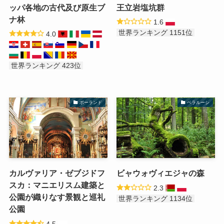
ッパ各地の古代及び原生ブ
王立岩塩坑群
ナ林
1.6
世界ランキング 1151位
4.0
世界ランキング 423位
ポーランド
ベラルーシ
カルヴァリア・ゼブジドフ
ビャウォヴィエジャの森
スカ：マニエリスム建築と
2.3
公園が織りなす景観と巡礼
世界ランキング 1134位
公園
4.5