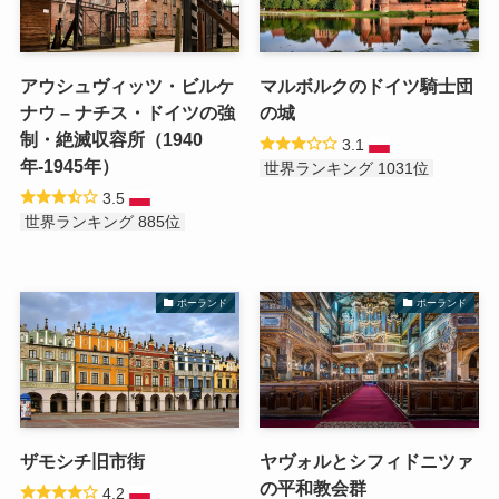
アウシュヴィッツ・ビルケ
マルボルクのドイツ騎士団
ナウ – ナチス・ドイツの強
の城
制・絶滅収容所（1940
3.1
年-1945年）
世界ランキング 1031位
3.5
世界ランキング 885位
ポーランド
ポーランド
ザモシチ旧市街
ヤヴォルとシフィドニツァ
の平和教会群
4.2