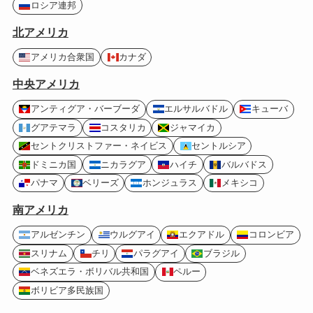
ロシア連邦
北アメリカ
アメリカ合衆国
カナダ
中央アメリカ
アンティグア・バーブーダ
エルサルバドル
キューバ
グアテマラ
コスタリカ
ジャマイカ
セントクリストファー・ネイビス
セントルシア
ドミニカ国
ニカラグア
ハイチ
バルバドス
パナマ
ベリーズ
ホンジュラス
メキシコ
南アメリカ
アルゼンチン
ウルグアイ
エクアドル
コロンビア
スリナム
チリ
パラグアイ
ブラジル
ベネズエラ・ボリバル共和国
ペルー
ボリビア多民族国