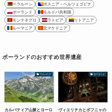
ベラルーシ
ボスニア・ヘルツェゴビナ
ポーランド
モルドバ共和国
モンテネグロ
ラトビア
リトアニア
ルーマニア
北マケドニア
ポーランドのおすすめ世界遺産
アルバニア
ポーランド
カルパティア山脈とヨーロ
ヴィエリチカとボフニャの