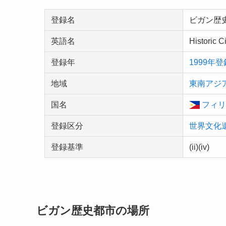
登録名
ビガン歴
英語名
Historic C
登録年
1999年登
地域
東南アジ
国名
フィリ
登録区分
世界文化
登録基準
(ii)(iv)
ビガン歴史都市の場所