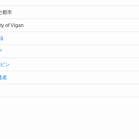
史都市
ity of Vigan
録
ア
ピン
遺産