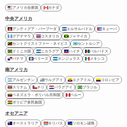
アメリカ合衆国
カナダ
中央アメリカ
アンティグア・バーブーダ
エルサルバドル
キューバ
グアテマラ
コスタリカ
ジャマイカ
セントクリストファー・ネイビス
セントルシア
ドミニカ国
ニカラグア
ハイチ
バルバドス
パナマ
ベリーズ
ホンジュラス
メキシコ
南アメリカ
アルゼンチン
ウルグアイ
エクアドル
コロンビア
スリナム
チリ
パラグアイ
ブラジル
ベネズエラ・ボリバル共和国
ペルー
ボリビア多民族国
オセアニア
オーストラリア
キリバス
ソロモン諸島