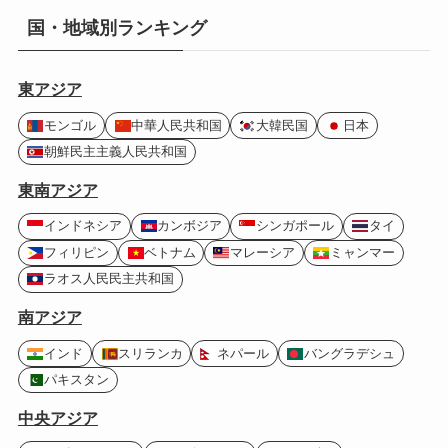
国・地域別ランキング
東アジア
モンゴル
中華人民共和国
大韓民国
日本
朝鮮民主主義人民共和国
東南アジア
インドネシア
カンボジア
シンガポール
タイ
フィリピン
ベトナム
マレーシア
ミャンマー
ラオス人民民主共和国
南アジア
インド
スリランカ
ネパール
バングラデシュ
パキスタン
中央アジア