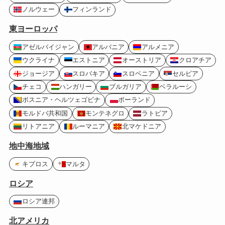
ノルウェー
フィンランド
東ヨーロッパ
アゼルバイジャン
アルバニア
アルメニア
ウクライナ
エストニア
オーストリア
クロアチア
ジョージア
スロバキア
スロベニア
セルビア
チェコ
ハンガリー
ブルガリア
ベラルーシ
ボスニア・ヘルツェゴビナ
ポーランド
モルドバ共和国
モンテネグロ
ラトビア
リトアニア
ルーマニア
北マケドニア
地中海地域
キプロス
マルタ
ロシア
ロシア連邦
北アメリカ