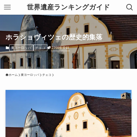
世界遺産ランキングガイド
ホラショヴィツェの歴史的集落
1998年登録
東ヨーロッパ
チェコ
ホーム
東ヨーロッパ
チェコ