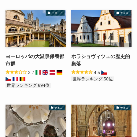
イタリア
チェコ
ヨーロッパの大温泉保養都
ホラショヴィツェの歴史的
市群
集落
3.7
4.5
世界ランキング 50位
世界ランキング 694位
チェコ
チェコ