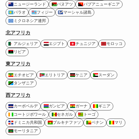
ニュージーランド
バヌアツ
パプアニューギニア
パラオ
フィジー
マーシャル諸島
ミクロネシア連邦
北アフリカ
アルジェリア
エジプト
チュニジア
モロッコ
リビア
東アフリカ
エチオピア
エリトリア
ケニア
スーダン
タンザニア
西アフリカ
カーボベルデ
ガンビア
ガーナ
ギニア
コートジボワール
セネガル
トーゴ
ドミニカ共和国
ブルキナファソ
ベナン
マリ
モーリタニア