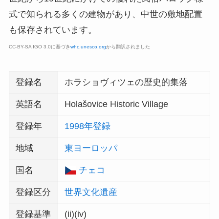
式で知られる多くの建物があり、中世の敷地配置
も保存されています。
CC-BY-SA IGO 3.0に基づき
whc.unesco.org
から翻訳されました
登録名
ホラショヴィツェの歴史的集落
英語名
Holašovice Historic Village
登録年
1998年登録
地域
東ヨーロッパ
国名
チェコ
登録区分
世界文化遺産
登録基準
(ii)(iv)