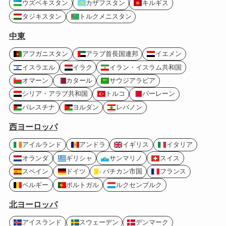
ウズベキスタン
カザフスタン
キルギス
タジキスタン
トルクメニスタン
中東
アフガニスタン
アラブ首長国連邦
イエメン
イスラエル
イラク
イラン・イスラム共和国
オマーン
カタール
サウジアラビア
シリア・アラブ共和国
トルコ
バーレーン
パレスチナ
ヨルダン
レバノン
西ヨーロッパ
アイルランド
アンドラ
イギリス
イタリア
オランダ
ギリシャ
サンマリノ
スイス
スペイン
ドイツ
バチカン市国
フランス
ベルギー
ポルトガル
ルクセンブルク
北ヨーロッパ
アイスランド
スウェーデン
デンマーク