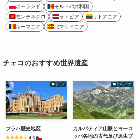
ポーランド
モルドバ共和国
モンテネグロ
ラトビア
リトアニア
ルーマニア
北マケドニア
チェコのおすすめ世界遺産
チェコ
アルバニア
プラハ歴史地区
カルパティア山脈とヨーロ
ッパ各地の古代及び原生ブ
4.6