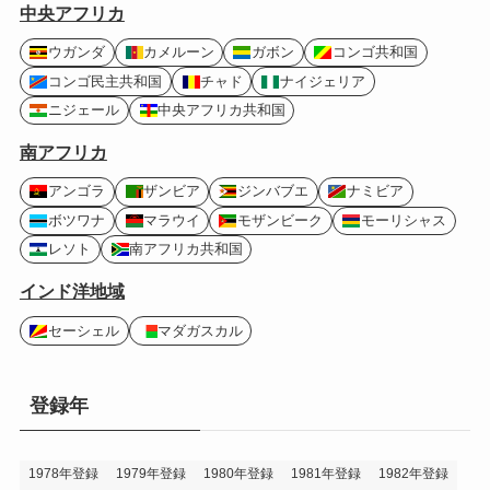
中央アフリカ
ウガンダ
カメルーン
ガボン
コンゴ共和国
コンゴ民主共和国
チャド
ナイジェリア
ニジェール
中央アフリカ共和国
南アフリカ
アンゴラ
ザンビア
ジンバブエ
ナミビア
ボツワナ
マラウイ
モザンビーク
モーリシャス
レソト
南アフリカ共和国
インド洋地域
セーシェル
マダガスカル
登録年
1978年登録
1979年登録
1980年登録
1981年登録
1982年登録