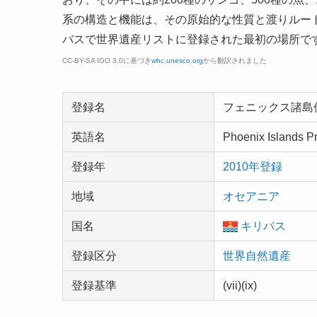
系の構造と機能は、その原始的な性質と渡りルー
バスで世界遺産リストに登録された最初の場所で
CC-BY-SA IGO 3.0に基づき
whc.unesco.org
から翻訳されました
登録名
フェニックス諸島
英語名
Phoenix Islands P
登録年
2010年登録
地域
オセアニア
国名
キリバス
登録区分
世界自然遺産
登録基準
(vii)(ix)