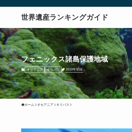
世界遺産ランキングガイド
フェニックス諸島保護地域
2010年登録
オセアニア
キリバス
ホーム
オセアニア
キリバス