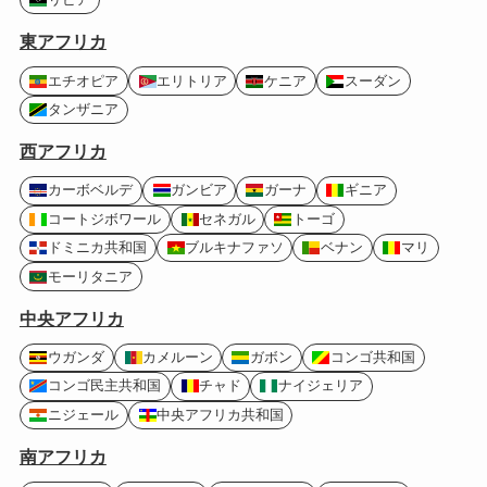
東アフリカ
エチオピア
エリトリア
ケニア
スーダン
タンザニア
西アフリカ
カーボベルデ
ガンビア
ガーナ
ギニア
コートジボワール
セネガル
トーゴ
ドミニカ共和国
ブルキナファソ
ベナン
マリ
モーリタニア
中央アフリカ
ウガンダ
カメルーン
ガボン
コンゴ共和国
コンゴ民主共和国
チャド
ナイジェリア
ニジェール
中央アフリカ共和国
南アフリカ