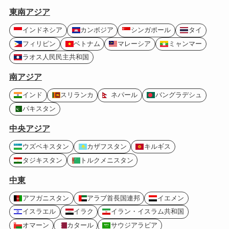
東南アジア
インドネシア
カンボジア
シンガポール
タイ
フィリピン
ベトナム
マレーシア
ミャンマー
ラオス人民民主共和国
南アジア
インド
スリランカ
ネパール
バングラデシュ
パキスタン
中央アジア
ウズベキスタン
カザフスタン
キルギス
タジキスタン
トルクメニスタン
中東
アフガニスタン
アラブ首長国連邦
イエメン
イスラエル
イラク
イラン・イスラム共和国
オマーン
カタール
サウジアラビア