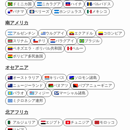
ドミニカ国
ニカラグア
ハイチ
バルバドス
パナマ
ベリーズ
ホンジュラス
メキシコ
南アメリカ
アルゼンチン
ウルグアイ
エクアドル
コロンビア
スリナム
チリ
パラグアイ
ブラジル
ベネズエラ・ボリバル共和国
ペルー
ボリビア多民族国
オセアニア
オーストラリア
キリバス
ソロモン諸島
ニュージーランド
バヌアツ
パプアニューギニア
パラオ
フィジー
マーシャル諸島
ミクロネシア連邦
北アフリカ
アルジェリア
エジプト
チュニジア
モロッコ
リビア