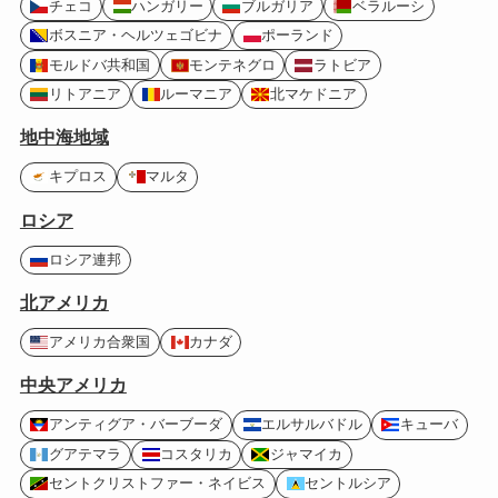
チェコ
ハンガリー
ブルガリア
ベラルーシ
ボスニア・ヘルツェゴビナ
ポーランド
モルドバ共和国
モンテネグロ
ラトビア
リトアニア
ルーマニア
北マケドニア
地中海地域
キプロス
マルタ
ロシア
ロシア連邦
北アメリカ
アメリカ合衆国
カナダ
中央アメリカ
アンティグア・バーブーダ
エルサルバドル
キューバ
グアテマラ
コスタリカ
ジャマイカ
セントクリストファー・ネイビス
セントルシア