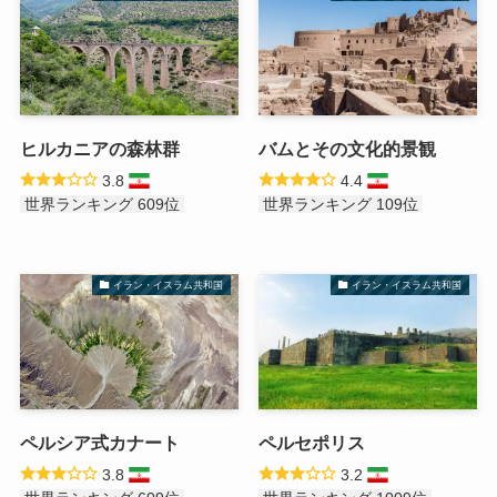
ヒルカニアの森林群
バムとその文化的景観
3.8
4.4
世界ランキング 609位
世界ランキング 109位
イラン・イスラム共和国
イラン・イスラム共和国
ペルシア式カナート
ペルセポリス
3.8
3.2