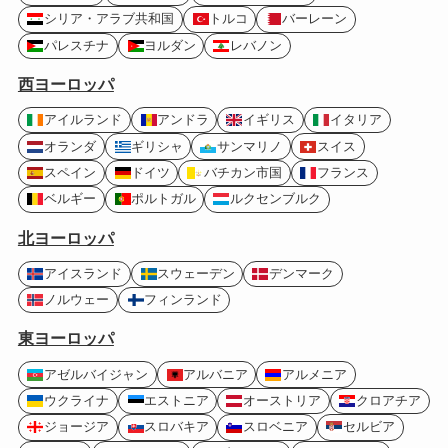
シリア・アラブ共和国
トルコ
バーレーン
パレスチナ
ヨルダン
レバノン
西ヨーロッパ
アイルランド
アンドラ
イギリス
イタリア
オランダ
ギリシャ
サンマリノ
スイス
スペイン
ドイツ
バチカン市国
フランス
ベルギー
ポルトガル
ルクセンブルク
北ヨーロッパ
アイスランド
スウェーデン
デンマーク
ノルウェー
フィンランド
東ヨーロッパ
アゼルバイジャン
アルバニア
アルメニア
ウクライナ
エストニア
オーストリア
クロアチア
ジョージア
スロバキア
スロベニア
セルビア