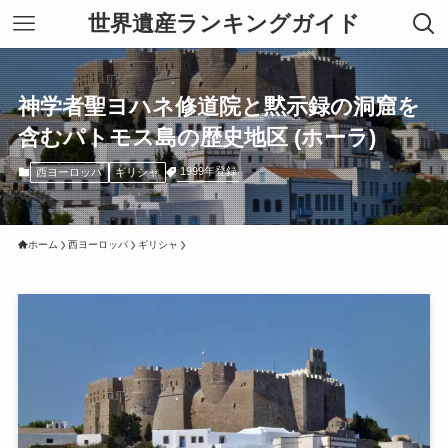
世界遺産ランキングガイド
神学者聖ヨハネ修道院と黙示録の洞窟を
含むパトモス島の歴史地区 (ホーラ)
1999年登録
西ヨーロッパ
ギリシャ
ホーム
西ヨーロッパ
ギリシャ