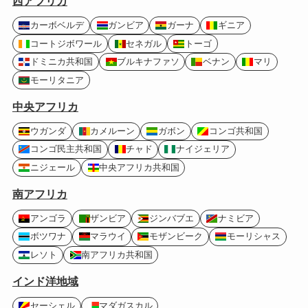
西アフリカ
カーボベルデ
ガンビア
ガーナ
ギニア
コートジボワール
セネガル
トーゴ
ドミニカ共和国
ブルキナファソ
ベナン
マリ
モーリタニア
中央アフリカ
ウガンダ
カメルーン
ガボン
コンゴ共和国
コンゴ民主共和国
チャド
ナイジェリア
ニジェール
中央アフリカ共和国
南アフリカ
アンゴラ
ザンビア
ジンバブエ
ナミビア
ボツワナ
マラウイ
モザンビーク
モーリシャス
レソト
南アフリカ共和国
インド洋地域
セーシェル
マダガスカル