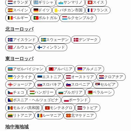
オランダ
ギリシャ
サンマリノ
スイス
スペイン
ドイツ
バチカン市国
フランス
ベルギー
ポルトガル
ルクセンブルク
北ヨーロッパ
アイスランド
スウェーデン
デンマーク
ノルウェー
フィンランド
東ヨーロッパ
アゼルバイジャン
アルバニア
アルメニア
ウクライナ
エストニア
オーストリア
クロアチア
ジョージア
スロバキア
スロベニア
セルビア
チェコ
ハンガリー
ブルガリア
ベラルーシ
ボスニア・ヘルツェゴビナ
ポーランド
モルドバ共和国
モンテネグロ
ラトビア
リトアニア
ルーマニア
北マケドニア
地中海地域