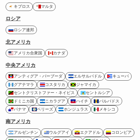
キプロス
マルタ
ロシア
ロシア連邦
北アメリカ
アメリカ合衆国
カナダ
中央アメリカ
アンティグア・バーブーダ
エルサルバドル
キューバ
グアテマラ
コスタリカ
ジャマイカ
セントクリストファー・ネイビス
セントルシア
ドミニカ国
ニカラグア
ハイチ
バルバドス
パナマ
ベリーズ
ホンジュラス
メキシコ
南アメリカ
アルゼンチン
ウルグアイ
エクアドル
コロンビア