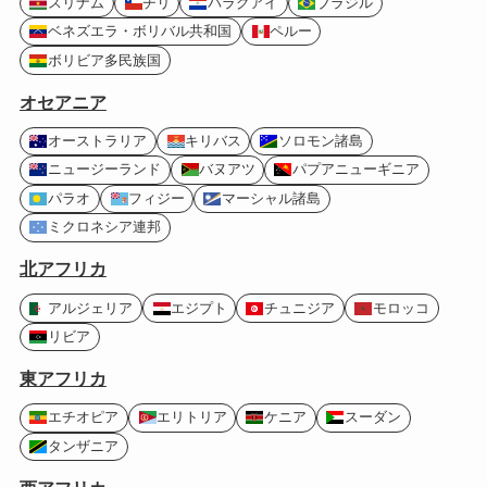
スリナム
チリ
パラグアイ
ブラジル
ベネズエラ・ボリバル共和国
ペルー
ボリビア多民族国
オセアニア
オーストラリア
キリバス
ソロモン諸島
ニュージーランド
バヌアツ
パプアニューギニア
パラオ
フィジー
マーシャル諸島
ミクロネシア連邦
北アフリカ
アルジェリア
エジプト
チュニジア
モロッコ
リビア
東アフリカ
エチオピア
エリトリア
ケニア
スーダン
タンザニア