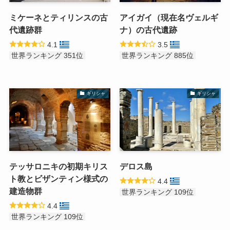
ミケーネとティリンスの古
アイガイ（現在名ヴェルギ
代遺跡群
ナ）の古代遺跡
4.1
3.5
世界ランキング 351位
世界ランキング 885位
ギリシャ
ギリシャ
テッサロニキの初期キリス
デロス島
ト教とビザンティン様式の
4.4
建造物群
世界ランキング 109位
4.4
世界ランキング 109位