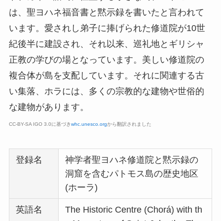
は、聖ヨハネ福音書と黙示録を書いたと言われて
います。愛されし弟子に捧げられた修道院が10世
紀後半に建設され、それ以来、巡礼地とギリシャ
正教の学びの場となっています。美しい修道院の
複合体が島を支配しています。それに関連する古
い集落、ホラには、多くの宗教的な建物や世俗的
な建物があります。
CC-BY-SA IGO 3.0に基づき
whc.unesco.org
から翻訳されました
登録名
神学者聖ヨハネ修道院と黙示録の
洞窟を含むパトモス島の歴史地区
(ホーラ)
英語名
The Historic Centre (Chorá) with th