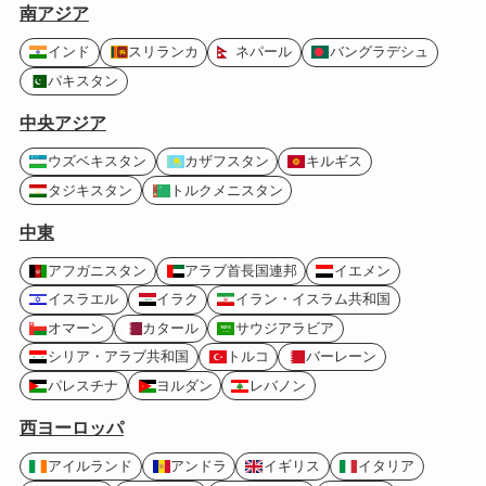
南アジア
インド
スリランカ
ネパール
バングラデシュ
パキスタン
中央アジア
ウズベキスタン
カザフスタン
キルギス
タジキスタン
トルクメニスタン
中東
アフガニスタン
アラブ首長国連邦
イエメン
イスラエル
イラク
イラン・イスラム共和国
オマーン
カタール
サウジアラビア
シリア・アラブ共和国
トルコ
バーレーン
パレスチナ
ヨルダン
レバノン
西ヨーロッパ
アイルランド
アンドラ
イギリス
イタリア