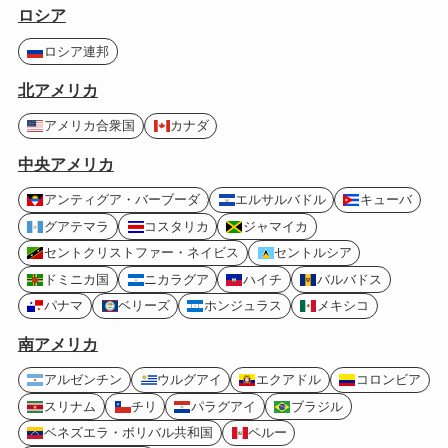
ロシア
ロシア連邦
北アメリカ
アメリカ合衆国
カナダ
中央アメリカ
アンティグア・バーブーダ
エルサルバドル
キューバ
グアテマラ
コスタリカ
ジャマイカ
セントクリストファー・ネイビス
セントルシア
ドミニカ国
ニカラグア
ハイチ
バルバドス
パナマ
ベリーズ
ホンジュラス
メキシコ
南アメリカ
アルゼンチン
ウルグアイ
エクアドル
コロンビア
スリナム
チリ
パラグアイ
ブラジル
ベネズエラ・ボリバル共和国
ペルー