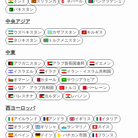
インド
スリランカ
ネパール
バングラデシュ
パキスタン
中央アジア
ウズベキスタン
カザフスタン
キルギス
タジキスタン
トルクメニスタン
中東
アフガニスタン
アラブ首長国連邦
イエメン
イスラエル
イラク
イラン・イスラム共和国
オマーン
カタール
サウジアラビア
シリア・アラブ共和国
トルコ
バーレーン
パレスチナ
ヨルダン
レバノン
西ヨーロッパ
アイルランド
アンドラ
イギリス
イタリア
オランダ
ギリシャ
サンマリノ
スイス
スペイン
ドイツ
バチカン市国
フランス