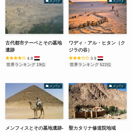
エジプト
エジプト
古代都市テーベとその墓地
ワディ・アル・ヒタン（ク
遺跡
ジラの谷）
4.8
3.9
世界ランキング 19位
世界ランキング 522位
エジプト
エジプト
メンフィスとその墓地遺跡-
聖カタリナ修道院地域