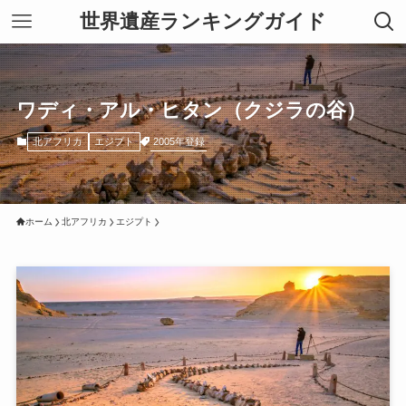
世界遺産ランキングガイド
ワディ・アル・ヒタン（クジラの谷）
2005年登録
北アフリカ
エジプト
ホーム
北アフリカ
エジプト