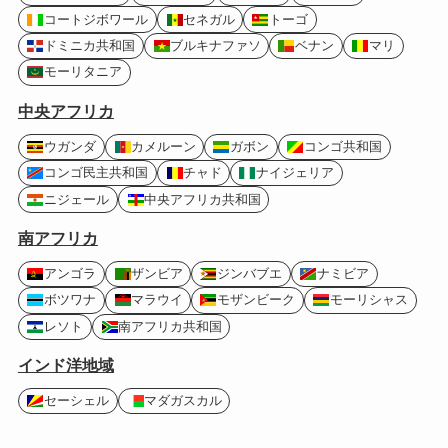
コートジボワール
セネガル
トーゴ
ドミニカ共和国
ブルキナファソ
ベナン
マリ
モーリタニア
中央アフリカ
ウガンダ
カメルーン
ガボン
コンゴ共和国
コンゴ民主共和国
チャド
ナイジェリア
ニジェール
中央アフリカ共和国
南アフリカ
アンゴラ
ザンビア
ジンバブエ
ナミビア
ボツワナ
マラウイ
モザンビーク
モーリシャス
レソト
南アフリカ共和国
インド洋地域
セーシェル
マダガスカル