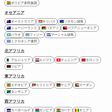
ボリビア多民族国
オセアニア
オーストラリア
キリバス
ソロモン諸島
ニュージーランド
バヌアツ
パプアニューギニア
パラオ
フィジー
マーシャル諸島
ミクロネシア連邦
北アフリカ
アルジェリア
エジプト
チュニジア
モロッコ
リビア
東アフリカ
エチオピア
エリトリア
ケニア
スーダン
タンザニア
西アフリカ
カーボベルデ
ガンビア
ガーナ
ギニア