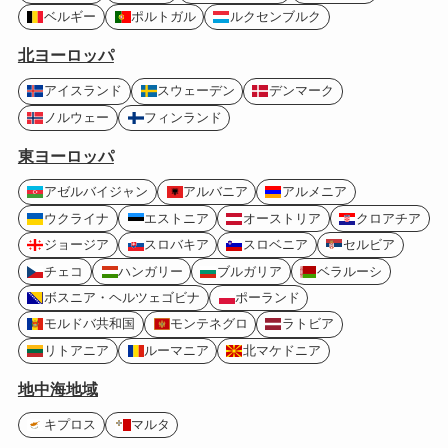
ベルギー
ポルトガル
ルクセンブルク
北ヨーロッパ
アイスランド
スウェーデン
デンマーク
ノルウェー
フィンランド
東ヨーロッパ
アゼルバイジャン
アルバニア
アルメニア
ウクライナ
エストニア
オーストリア
クロアチア
ジョージア
スロバキア
スロベニア
セルビア
チェコ
ハンガリー
ブルガリア
ベラルーシ
ボスニア・ヘルツェゴビナ
ポーランド
モルドバ共和国
モンテネグロ
ラトビア
リトアニア
ルーマニア
北マケドニア
地中海地域
キプロス
マルタ