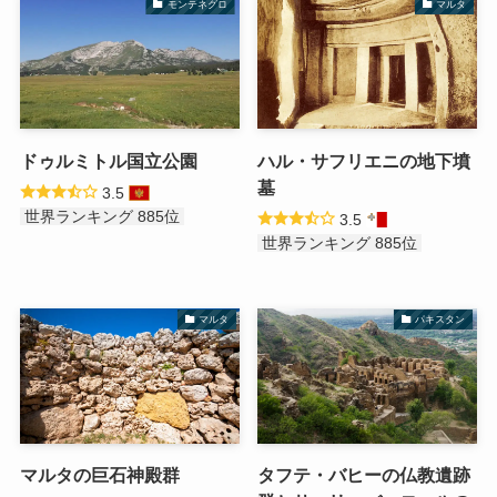
モンテネグロ
マルタ
ドゥルミトル国立公園
ハル・サフリエニの地下墳
墓
3.5
世界ランキング 885位
3.5
世界ランキング 885位
マルタ
パキスタン
マルタの巨石神殿群
タフテ・バヒーの仏教遺跡