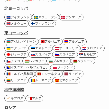
北ヨーロッパ
アイスランド
スウェーデン
デンマーク
ノルウェー
フィンランド
東ヨーロッパ
アゼルバイジャン
アルバニア
アルメニア
ウクライナ
エストニア
オーストリア
クロアチア
ジョージア
スロバキア
スロベニア
セルビア
チェコ
ハンガリー
ブルガリア
ベラルーシ
ボスニア・ヘルツェゴビナ
ポーランド
モルドバ共和国
モンテネグロ
ラトビア
リトアニア
ルーマニア
北マケドニア
地中海地域
キプロス
マルタ
ロシア