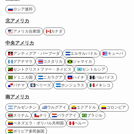
ロシア連邦
北アメリカ
アメリカ合衆国
カナダ
中央アメリカ
アンティグア・バーブーダ
エルサルバドル
キューバ
グアテマラ
コスタリカ
ジャマイカ
セントクリストファー・ネイビス
セントルシア
ドミニカ国
ニカラグア
ハイチ
バルバドス
パナマ
ベリーズ
ホンジュラス
メキシコ
南アメリカ
アルゼンチン
ウルグアイ
エクアドル
コロンビア
スリナム
チリ
パラグアイ
ブラジル
ベネズエラ・ボリバル共和国
ペルー
ボリビア多民族国