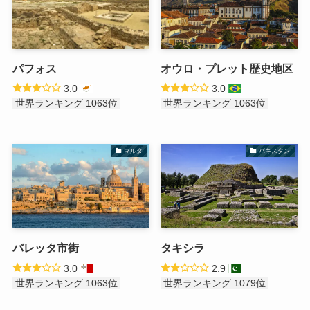
パフォス
オウロ・プレット歴史地区
3.0
3.0
世界ランキング 1063位
世界ランキング 1063位
マルタ
パキスタン
バレッタ市街
タキシラ
3.0
2.9
世界ランキング 1063位
世界ランキング 1079位