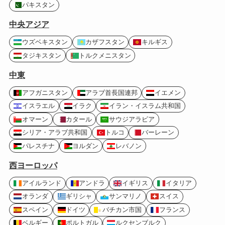
パキスタン
中央アジア
ウズベキスタン
カザフスタン
キルギス
タジキスタン
トルクメニスタン
中東
アフガニスタン
アラブ首長国連邦
イエメン
イスラエル
イラク
イラン・イスラム共和国
オマーン
カタール
サウジアラビア
シリア・アラブ共和国
トルコ
バーレーン
パレスチナ
ヨルダン
レバノン
西ヨーロッパ
アイルランド
アンドラ
イギリス
イタリア
オランダ
ギリシャ
サンマリノ
スイス
スペイン
ドイツ
バチカン市国
フランス
ベルギー
ポルトガル
ルクセンブルク