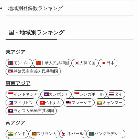
地域別登録数ランキング
国・地域別ランキング
東アジア
モンゴル
中華人民共和国
大韓民国
日本
朝鮮民主主義人民共和国
東南アジア
インドネシア
カンボジア
シンガポール
タイ
フィリピン
ベトナム
マレーシア
ミャンマー
ラオス人民民主共和国
南アジア
インド
スリランカ
ネパール
バングラデシュ