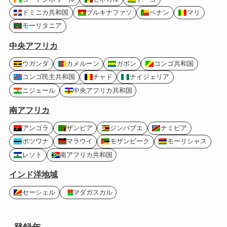
ドミニカ共和国
ブルキナファソ
ベナン
マリ
モーリタニア
中央アフリカ
ウガンダ
カメルーン
ガボン
コンゴ共和国
コンゴ民主共和国
チャド
ナイジェリア
ニジェール
中央アフリカ共和国
南アフリカ
アンゴラ
ザンビア
ジンバブエ
ナミビア
ボツワナ
マラウイ
モザンビーク
モーリシャス
レソト
南アフリカ共和国
インド洋地域
セーシェル
マダガスカル