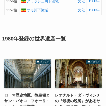
1156位
アワッシュ川下流域
文化
1980年
1157位
オモ川下流域
文化
1980年
1980年登録の
世界遺産
一覧
イタリア
イタリア
ローマ歴史地区、教皇領と
レオナルド・ダ・ヴィンチ
サン・パオロ・フオーリ・
の『最後の晩餐』があるサ