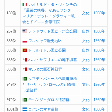
レオナルド・ダ・ヴィンチの
『最後の晩餐』があるサンタ・
180位
文化
1980年
マリア・デッレ・グラツィエ教
会とドメニコ会修道院
267位
レッドウッド国立・州立公園
自然
1980年
885位
ワルシャワ歴史地区
文化
1980年
885位
ドゥルミトル国立公園
自然
1980年
885位
ハル・サフリエニの地下墳墓
文化
1980年
885位
マルタの巨石神殿群
文化
1980年
タフテ・バヒーの仏教遺跡群
948位
とサハリ・バハロールの近隣都
文化
1980年
市遺跡群
972位
モヘンジョダロの遺跡群
文化
1980年
1031位
コパンのマヤ遺跡
文化
1980年