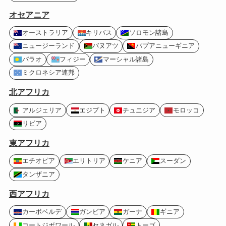
オセアニア
オーストラリア
キリバス
ソロモン諸島
ニュージーランド
バヌアツ
パプアニューギニア
パラオ
フィジー
マーシャル諸島
ミクロネシア連邦
北アフリカ
アルジェリア
エジプト
チュニジア
モロッコ
リビア
東アフリカ
エチオピア
エリトリア
ケニア
スーダン
タンザニア
西アフリカ
カーボベルデ
ガンビア
ガーナ
ギニア
コートジボワール
セネガル
トーゴ