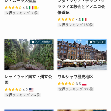
レ・ムーラ大聖堂
ンタ・マリア・デッレ・グ
ラツィエ教会とドメニコ会
4.6
修道院
世界ランキング 39位
4.3
世界ランキング 180位
アメリカ合衆国
ポーランド
レッドウッド国立・州立公
ワルシャワ歴史地区
園
3.5
世界ランキング 885位
4.2
世界ランキング 267位